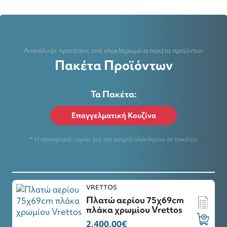
Ανακάλυψε προτάσεις από ολοκληρωμένα πακέτα προϊόντων
Πακέτα Προϊόντων
Τα Πακέτα:
Επαγγελματική Κουζίνα
* Η προσφορά ισχύει για την αγορά ολόκληρου το πακέτου
VRETTOS
Πλατώ αερίου 75χ69cm
πλάκα χρωμίου Vrettos
2.400,00€