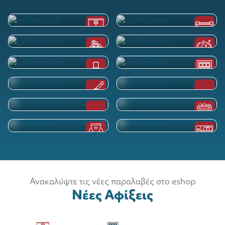
Aνοξείδωτες Κατασκευές
Επαγγελματικές Συσκευές
Εστίασης
Κουζίνας
Επαγγελματική Καθαριότητα
Βιτρίνες Παρουσίασης
& Υγιεινή
Εξαερισμός
Επαγγελματική Ψύξη
Επαγγεματικά Εργαλεία -
Επαγγελματικός Εξοπλισμός
Μικροεξοπλισμός Κουζίνας
Μπουφέ
Επαγγελματικά Μαγειρικά
Επαγγελματικός Εξοπλισμός
Σκεύη
Cafe - Bar - Fast food
Επαγγελματικές Μηχανές
Επεξεργασίας Τροφίμων
Επαγγελματικοί Φούρνοι
Ανακαλύψτε τις νέες παραλαβές στο eshop
Νέες Αφίξεις