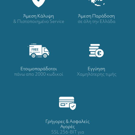
Άμεση Κάλυψη
Άμεση Παράδοση
& Πιστοποιημένο Service
σε όλη την Ελλάδα
Ετοιμοπαράδοτοι
Eγγύηση
πάνω απο 2000 κωδικοί
Χαμηλότερης τιμής
Γρήγορες & Ασφαλείς
Αγορές
SSL 256-BIT για