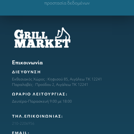
προστασία δεδομένων
Επικοινωνία
ΔΙΕΥΘΥΝΣΗ
Εκθεσιακός Χώρος : Κηφισού 85, Αιγάλεω ΤΚ 12241
Παραλαβές : Προόδου 2, Αιγάλεω ΤΚ 12241
ΩΡΑΡΙΟ ΛΕΙΤΟΥΡΓΙΑΣ:
Δευτέρα-Παρασκευή 9:00 με 18:00
ΤΗΛ.ΕΠΙΚΟΙΝΩΝΙΑΣ:
210-2206956
ΕΜΑΙL: