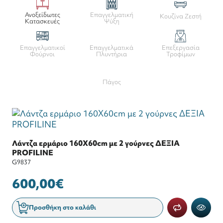
Ανοξείδωτες
Επαγγελματική
Κουζίνα Ζεστή
Κατασκευές
Ψύξη
Επαγγελματικοί
Επαγγελματικά
Επεξεργασία
Φούρνοι
Πλυντήρια
Τροφίμων
Πάγος
Λάντζα ερμάριο 160X60cm με 2 γούρνες ΔΕΞΙΑ
PROFILINE
G9837
600,00€
Προσθήκη στο καλάθι