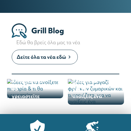
Grill Blog
Εδώ θα βρείς όλα μας τα νέα
Ιδέες για
μαγαζί
Δείτε όλα τα νέα εδώ
φρέσκων
Ιδέες για να
ζυμαρικών
ανοίξετε
και τι
πιτσαρία & τι
χρειάζεται
θα
για να
χρειαστείτε
ανοίξεις ένα