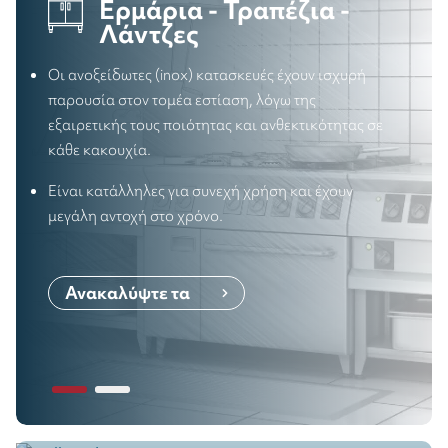
Ερμάρια - Τραπέζια -
Λάντζες
Οι ανοξείδωτες (inox) κατασκευές έχουν ισχυρή
παρουσία στον τομέα εστίαση, λόγω της
εξαιρετικής τους ποιότητας και ανθεκτικότητας σε
κάθε κακουχία.
Είναι κατάλληλες για συνεχή χρήση και έχουν
μεγάλη αντοχή στο χρόνο.
Ανακαλύψτε τα