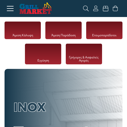
Άμεση Κάλυψη
Άμεση Παράδοση
Ετοιμοπαράδοτοι
Γρήγορες & Ασφαλείς
Eγγύηση
Αγορές
INOX