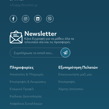
info@grillmarket.gr
Newsletter
Κάνε Εγγραφή για να μάθεις όλα τα
τελευταία νέα και τις προσφορές
Πληροφορίες
Εξυπηρέτηση Πελατών
Αποστολές & Πληρωμές
Επικοινωνήστε μαζί μας
Επιστροφές & Ακυρώσεις
Επιστροφές
Εταιρικό Προφίλ
Χάρτης Ιστότοπου
Κώδικας Δεοντολογίας
Ασφάλεια Συναλλαγών