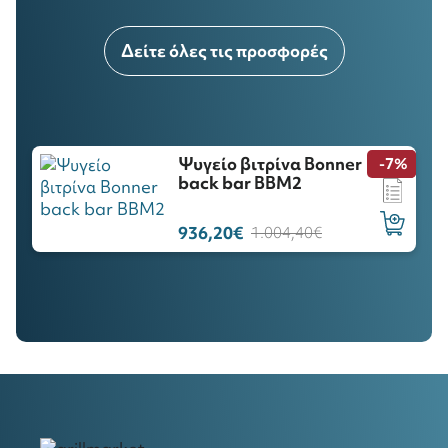
Δείτε όλες τις προσφορές
Ψυγείο βιτρίνα Bonner
%
-7%
back bar BBM2
936,20€
1.004,40€