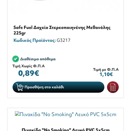
Safe Fuel Δοχείο Στερεοποιηνένης Μεθανόλης
225gr
Κωδικός Προϊόντος:
G3217
Διαθέσιμο απόθεμα
Τιμή Χωρίς Φ.Π.Α
Τιμή με Φ.Π.Α
0,89€
1,10€
Προσθήκη στο καλάθι
Πινακίδα "Νο Smoking" Λευκό ΡVC 5x5cm