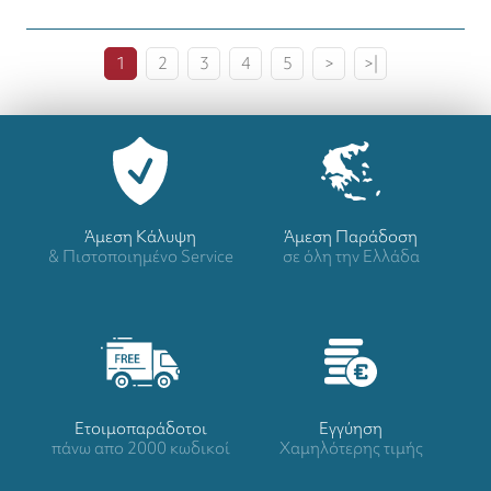
1
2
3
4
5
>
>|
Άμεση Κάλυψη
Άμεση Παράδοση
& Πιστοποιημένο Service
σε όλη την Ελλάδα
Ετοιμοπαράδοτοι
Eγγύηση
πάνω απο 2000 κωδικοί
Χαμηλότερης τιμής