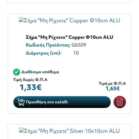
Σήμα "Μη Ρίχνετε" Copper Φ10cm ALU
Κωδικός Προϊόντος:
G6509
Διάμετρος (cm):
10
Διαθέσιμο απόθεμα
Τιμή Χωρίς Φ.Π.Α
Τιμή με Φ.Π.Α
1,33€
1,65€
Προσθήκη στο καλάθι