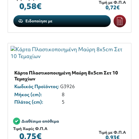
Τιμή με Φ.Π.Α
0,58€
0,72€
Ειδοποίησε με
Κάρτα Πλαστικοποιημένη Μαύρη 8x5cm Σετ 10
Τεμαχίων
Κωδικός Προϊόντος:
G3926
Μήκος (cm):
8
Πλάτος (cm):
5
Διαθέσιμο απόθεμα
Τιμή Χωρίς Φ.Π.Α
Τιμή με Φ.Π.Α
0,75€
0,93€