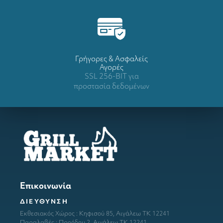
Γρήγορες & Ασφαλείς
Αγορές
SSL 256-BIT για
προστασία δεδομένων
Επικοινωνία
ΔΙΕΥΘΥΝΣΗ
Εκθεσιακός Χώρος : Κηφισού 85, Αιγάλεω ΤΚ 12241
Παραλαβές : Προόδου 2, Αιγάλεω ΤΚ 12241