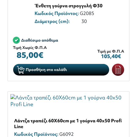
Ένθετη γούρνα στρογγυλή Φ30
Κωδικός Προϊόντος:
G2085
Διάμετρος (cm):
30
Διαθέσιμο απόθεμα
Τιμή Χωρίς Φ.Π.Α
Τιμή με Φ.Π.Α
85,00€
105,40€
Προσθήκη στο καλάθι
Λάντζα τραπέζι 60X60cm με 1 γούρνα 40x50 Profi
Line
Κωδικός Προϊόντος:
G6092