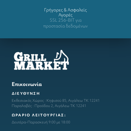
Γρήγορες & Ασφαλείς
Αγορές
SSL 256-BIT για
προστασία δεδομένων
Επικοινωνία
ΔΙΕΥΘΥΝΣΗ
Εκθεσιακός Χώρος : Κηφισού 85, Αιγάλεω ΤΚ 12241
Παραλαβές : Προόδου 2, Αιγάλεω ΤΚ 12241
ΩΡΑΡΙΟ ΛΕΙΤΟΥΡΓΙΑΣ:
Δευτέρα-Παρασκευή 9:00 με 18:00