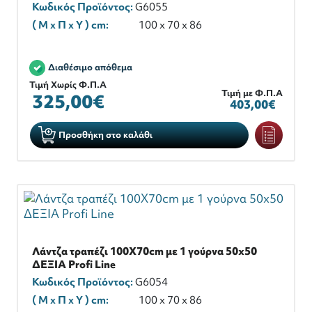
Κωδικός Προϊόντος:
G6055
( M x Π x Y ) cm:
100 x 70 x 86
Διαθέσιμο απόθεμα
Τιμή Χωρίς Φ.Π.Α
Τιμή με Φ.Π.Α
325,00€
403,00€
Προσθήκη στο καλάθι
Λάντζα τραπέζι 100X70cm με 1 γούρνα 50x50
ΔΕΞΙΑ Profi Line
Κωδικός Προϊόντος:
G6054
( M x Π x Y ) cm:
100 x 70 x 86