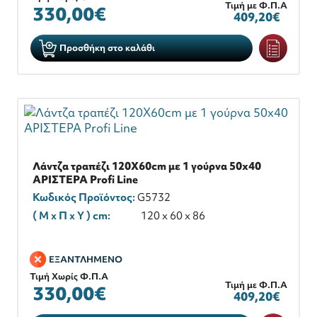
Τιμή με Φ.Π.Α
330,00€
409,20€
Προσθήκη στο καλάθι
Λάντζα τραπέζι 120X60cm με 1 γούρνα 50x40
ΑΡΙΣΤΕΡΑ Profi Line
Κωδικός Προϊόντος:
G5732
( M x Π x Y ) cm:
120 x 60 x 86
ΕΞΑΝΤΛΗΜΕΝΟ
Τιμή Χωρίς Φ.Π.Α
Τιμή με Φ.Π.Α
330,00€
409,20€