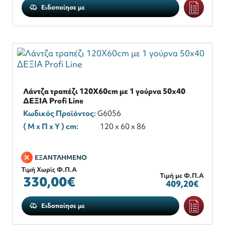
Ειδοποίησε με
Λάντζα τραπέζι 120X60cm με 1 γούρνα 50x40
ΔΕΞΙΑ Profi Line
Κωδικός Προϊόντος:
G6056
( M x Π x Y ) cm:
120 x 60 x 86
ΕΞΑΝΤΛΗΜΕΝΟ
Τιμή Χωρίς Φ.Π.Α
Τιμή με Φ.Π.Α
330,00€
409,20€
Ειδοποίησε με