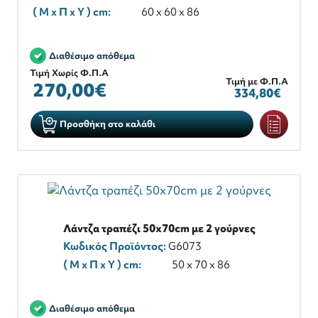
( M x Π x Y ) cm:
60 x 60 x 86
Διαθέσιμο απόθεμα
Τιμή Χωρίς Φ.Π.Α
Τιμή με Φ.Π.Α
270,00€
334,80€
Προσθήκη στο καλάθι
Λάντζα τραπέζι 50x70cm με 2 γούρνες
Κωδικός Προϊόντος:
G6073
( M x Π x Y ) cm:
50 x 70 x 86
Διαθέσιμο απόθεμα