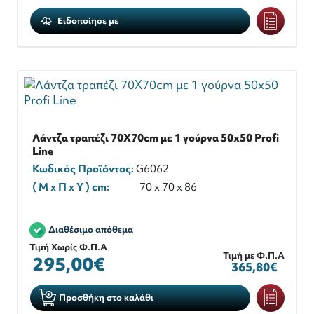
Ειδοποίησε με
Λάντζα τραπέζι 70X70cm με 1 γούρνα 50x50 Profi
Line
Κωδικός Προϊόντος:
G6062
( M x Π x Y ) cm:
70 x 70 x 86
Διαθέσιμο απόθεμα
Τιμή Χωρίς Φ.Π.Α
Τιμή με Φ.Π.Α
295,00€
365,80€
Προσθήκη στο καλάθι