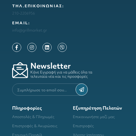
ΤΗΛ.ΕΠΙΚΟΙΝΩΝΙΑΣ:
210-2206956
ΕΜΑΙL:
info@grillmarket.gr
Newsletter
Κάνε Εγγραφή για να μάθεις όλα τα
τελευταία νέα και τις προσφορές
Πληροφορίες
Εξυπηρέτηση Πελατών
Αποστολές & Πληρωμές
Επικοινωνήστε μαζί μας
Επιστροφές & Ακυρώσεις
Επιστροφές
Εταιρικό Προφίλ
Χάρτης Ιστότοπου