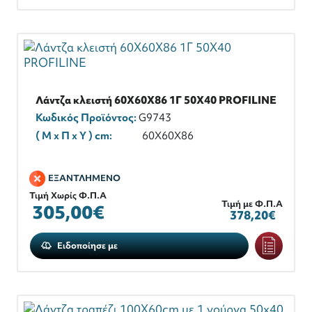
Λάντζα κλειστή 60Χ60Χ86 1Γ 50Χ40 PROFILINE
Κωδικός Προϊόντος:
G9743
( M x Π x Y ) cm:
60Χ60Χ86
ΕΞΑΝΤΛΗΜΕΝΟ
Τιμή Χωρίς Φ.Π.Α
Τιμή με Φ.Π.Α
305,00€
378,20€
Ειδοποίησε με