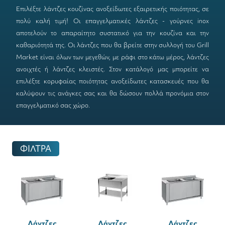
Επιλέξτε
λάντζες κουζίνας ανοξείδωτες
εξαιρετικής ποιότητας, σε
πολύ καλή τιμή! Οι επαγγελματικές λάντζες - γούρνες inox
αποτελούν το απαραίτητο συστατικό για την κουζίνα και την
καθαριότητά της. Οι λάντζες που θα βρείτε στην συλλογή του Grill
Market είναι όλων των μεγεθών, με ράφι στο κάτω μέρος,
λάντζες
ανοιχτές
ή
λάντζες κλειστές
. Στον κατάλογό μας μπορείτε να
επιλέξτε κορυφαίας ποιότητας
ανοξείδωτες κατασκευές
που θα
καλύψουν τις ανάγκες σας και θα δώσουν πολλά προνόμια στον
επαγγελματικό σας χώρο.
ΦΙΛΤΡΑ
Λάντζες
Λάντζες
Λάντζες