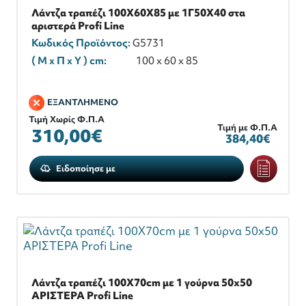
Λάντζα τραπέζι 100Χ60Χ85 με 1Γ50Χ40 στα
αριστερά Profi Line
Κωδικός Προϊόντος:
G5731
( M x Π x Y ) cm:
100 x 60 x 85
ΕΞΑΝΤΛΗΜΕΝΟ
Τιμή Χωρίς Φ.Π.Α
Τιμή με Φ.Π.Α
310,00€
384,40€
Ειδοποίησε με
Λάντζα τραπέζι 100X70cm με 1 γούρνα 50x50
ΑΡΙΣΤΕΡΑ Profi Line