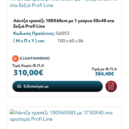
Λάντζα τραπέζι 100X60cm με 1 γούρνα 50x40 στα
δεξιά Profi Line
Κωδικός Προϊόντος:
G6053
( M x Π x Y ) cm:
100 x 60 x 86
ΕΞΑΝΤΛΗΜΕΝΟ
Τιμή Χωρίς Φ.Π.Α
Τιμή με Φ.Π.Α
310,00€
384,40€
Ειδοποίησε με