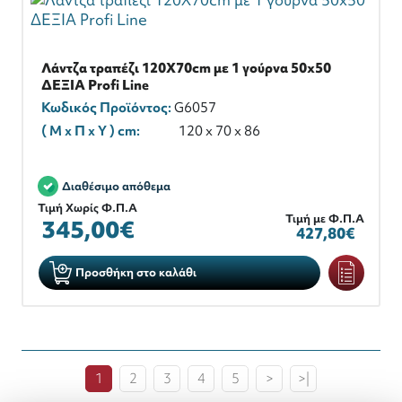
Λάντζα τραπέζι 120X70cm με 1 γούρνα 50x50
ΔΕΞΙΑ Profi Line
Κωδικός Προϊόντος:
G6057
( M x Π x Y ) cm:
120 x 70 x 86
Διαθέσιμο απόθεμα
Τιμή Χωρίς Φ.Π.Α
Τιμή με Φ.Π.Α
345,00€
427,80€
Προσθήκη στο καλάθι
1
2
3
4
5
>
>|