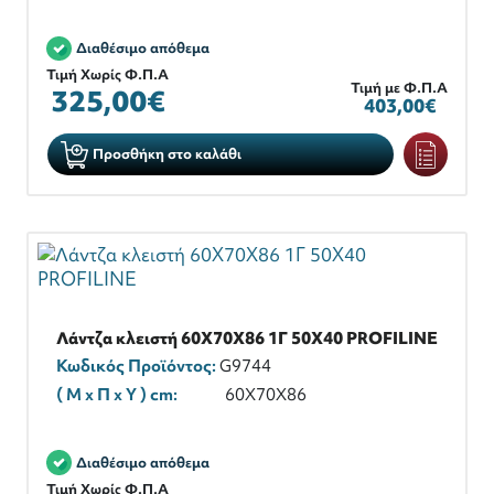
Διαθέσιμο απόθεμα
Τιμή Χωρίς Φ.Π.Α
Τιμή με Φ.Π.Α
325,00€
403,00€
Προσθήκη στο καλάθι
Λάντζα κλειστή 60Χ70Χ86 1Γ 50Χ40 PROFILINE
Κωδικός Προϊόντος:
G9744
( M x Π x Y ) cm:
60X70Χ86
Διαθέσιμο απόθεμα
Τιμή Χωρίς Φ.Π.Α