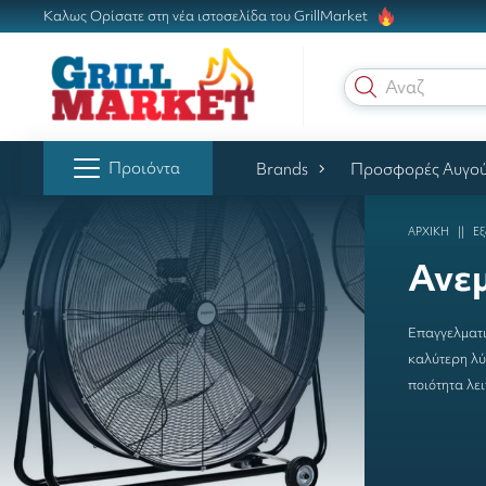
Καλως Ορίσατε στη νέα ιστοσελίδα του GrillMarket
Αναζήτηση
Προιόντα
Brands
Προσφορές Αυγο
ΑΡΧΙΚΗ
Εξ
Ανεμ
Επαγγελματι
καλύτερη λύσ
ποιότητα λε