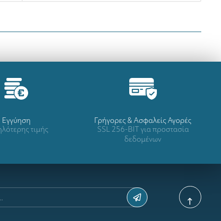
Eγγύηση
Γρήγορες & Ασφαλείς Αγορές
λότερης τιμής
SSL 256-BIT για προστασία
δεδομένων