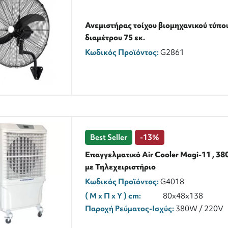
Ανεμιστήρας τοίχου βιομηχανικού τύπο
διαμέτρου 75 εκ.
Κωδικός Προϊόντος:
G2861
Best Seller
-13%
Επαγγελματικό Air Cooler Magi-11 , 3
με Τηλεχειριστήριο
Κωδικός Προϊόντος:
G4018
( M x Π x Y ) cm:
80x48x138
Παροχή Ρεύματος-Ισχύς:
380W / 220V