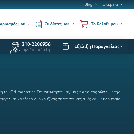
Blog
Εταιρεία
Οι Λίστες μου
αριασμός μου
Το Καλάθι μου
210-2206956
Εξέλιξη Παραγγελίας
Τηλ. Υποστήριξη
ή του Grillmarket.gr. Επικοινωνήστε μαζί μας για να σας δώσουμε την
παγγελματικό εξαερισμό κουζίνας
σε απίστευτες τιμές και με κορυφαία