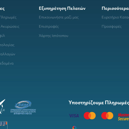
ες
Εξυπηρέτηση Πελατών
Περισσότερα
 Πληρωμές
Επικοινωνήστε μαζί μας
Ευρετήριο Κατ
 Ακυρώσεις
Επιστροφές
Προσφορές
φίλ
Χάρτης Ιστότοπου
τολογίας
ναλλαγών
εδομένα
Υποστηρίζουμε Πληρωμές