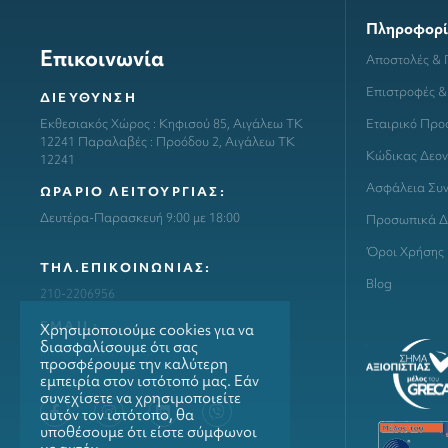
Πληροφορί
Επικοινωνία
Αποστολές &
Επιστροφές &
ΔΙΕΥΘΥΝΣΗ
Εταιρικό Προ
Εκθεσιακός Χώρος : Κηφισού 85, Αιγάλεω ΤΚ
12241 Παραλαβές : Προόδου 2, Αιγάλεω ΤΚ
Κώδικας Δεον
12241
Ασφάλεια Συ
ΩΡΑΡΙΟ ΛΕΙΤΟΥΡΓΙΑΣ:
Δευτέρα-Παρασκευή 9:00 με 18:00
Προσωπικά Δ
Όροι Χρήσης
ΤΗΛ.ΕΠΙΚΟΙΝΩΝΙΑΣ:
Blog
210-2206956
ΕΜΑΙL:
Χρησιμοποιούμε cookies για να
διασφαλίσουμε ότι σας
info@grillmarket.gr
προσφέρουμε την καλύτερη
εμπειρία στον ιστότοπό μας. Εάν
συνεχίσετε να χρησιμοποιείτε
αυτόν τον ιστότοπο, θα
υποθέσουμε ότι είστε σύμφωνοι