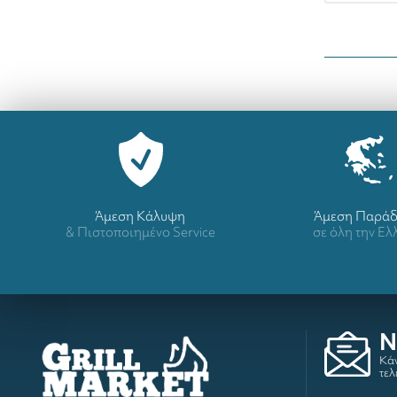
Άμεση Κάλυψη
Άμεση Παρά
& Πιστοποιημένο Service
σε όλη την Ε
N
Κάν
τελ