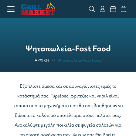
Ψητοπωλεία-Fast Food
ΑΡΧΙΚΗ
Ψητοπωλεία-Fast Food
Εξοπλίστε άμεσα και σε ασυναγώνιστες τιμές το
κατάστημά σας. Γυριέρες, φριτέζες και γκριλ είναι
κάποια από τα μηχανήματα που θα σας βοηθήσουν να
δώσετε το καλύτερο αποτέλεσμα στους πελάτες σας.
Ανακαλύψτε μεγάλη ποικιλία σε ψυγεία σαλατών για
τη σωστή οργάνωση των υλικών σας.Θα βρείτε