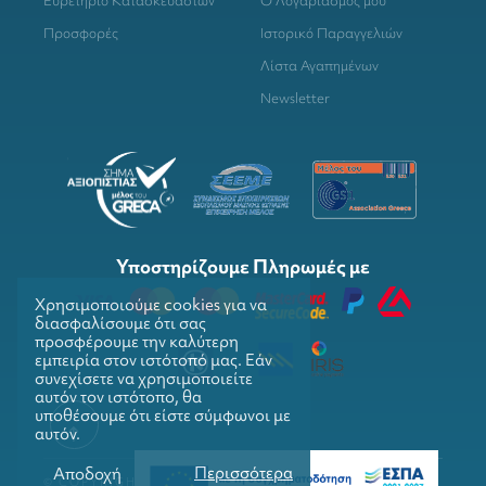
Ευρετήριο Κατασκευαστών
Ο Λογαριασμός μου
Προσφορές
Ιστορικό Παραγγελιών
Λίστα Αγαπημένων
Newsletter
Υποστηρίζουμε Πληρωμές με
Χρησιμοποιούμε cookies για να
διασφαλίσουμε ότι σας
προσφέρουμε την καλύτερη
εμπειρία στον ιστότοπό μας. Εάν
συνεχίσετε να χρησιμοποιείτε
αυτόν τον ιστότοπο, θα
υποθέσουμε ότι είστε σύμφωνοι με
αυτόν.
Περισσότερα
Αποδοχή
© COPYRIGHTS 2026. GRILLMARKET. ALL RIGHTS