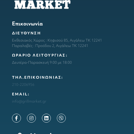
Επικοινωνία
ΔΙΕΥΘΥΝΣΗ
Εκθεσιακός Χώρος : Κηφισού 85, Αιγάλεω ΤΚ 12241
Παραλαβές : Προόδου 2, Αιγάλεω ΤΚ 12241
ΩΡΑΡΙΟ ΛΕΙΤΟΥΡΓΙΑΣ:
Δευτέρα-Παρασκευή 9:00 με 18:00
ΤΗΛ.ΕΠΙΚΟΙΝΩΝΙΑΣ:
210-2206956
ΕΜΑΙL:
info@grillmarket.gr