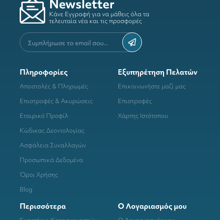
Newsletter
Κάνε Εγγραφή για να μάθεις όλα τα
τελευταία νέα και τις προσφορές
Πληροφορίες
Εξυπηρέτηση Πελατών
Αποστολές & Πληρωμές
Επικοινωνήστε μαζί μας
Επιστροφές & Ακυρώσεις
Επιστροφές
Εταιρικό Προφίλ
Χάρτης Ιστότοπου
Κώδικας Δεοντολογίας
Ασφάλεια Συναλλαγών
Προσωπικά Δεδομένα
Όροι Χρήσης
Blog
Περισσότερα
Ο Λογαριασμός μου