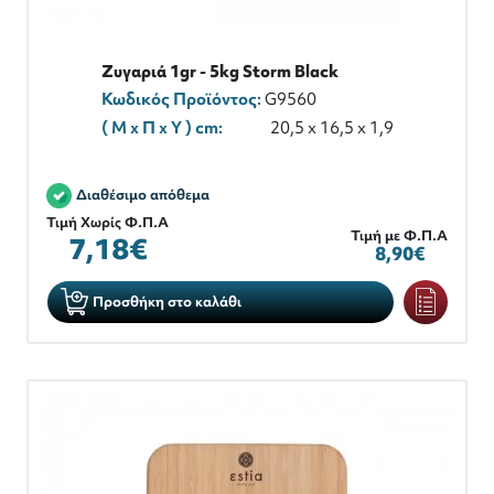
Ζυγαριά 1gr - 5kg Storm Black
Κωδικός Προϊόντος:
G9560
( M x Π x Y ) cm:
20,5 x 16,5 x 1,9
Διαθέσιμο απόθεμα
Τιμή Χωρίς Φ.Π.Α
Τιμή με Φ.Π.Α
7,18€
8,90€
Προσθήκη στο καλάθι