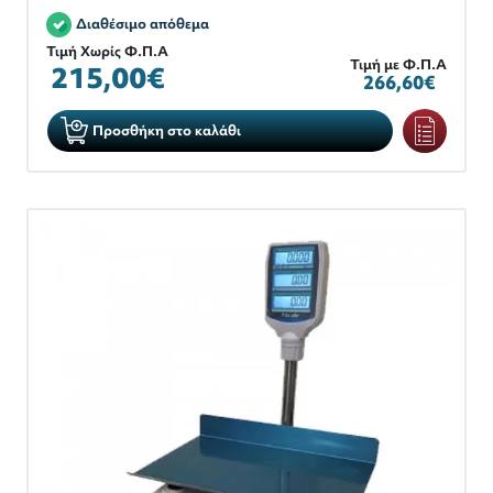
Διαθέσιμο απόθεμα
Τιμή Χωρίς Φ.Π.Α
Τιμή με Φ.Π.Α
215,00€
266,60€
Προσθήκη στο καλάθι