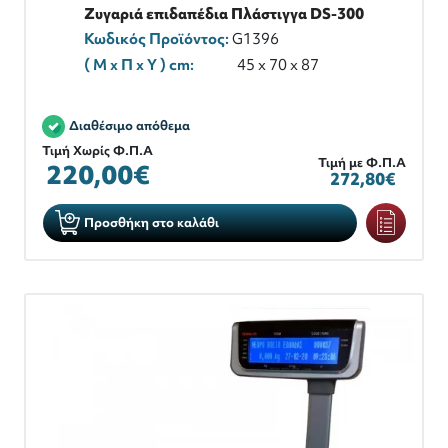
Ζυγαριά επιδαπέδια Πλάστιγγα DS-300
Κωδικός Προϊόντος:
G1396
( M x Π x Y ) cm:
45 x 70 x 87
Διαθέσιμο απόθεμα
Τιμή Χωρίς Φ.Π.Α
Τιμή με Φ.Π.Α
220,00€
272,80€
Προσθήκη στο καλάθι