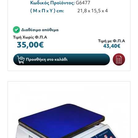
Κωδικός Προϊόντος:
G6477
( M x Π x Y ) cm:
21,8 x 15,5 x 4
Διαθέσιμο απόθεμα
Τιμή Χωρίς Φ.Π.Α
Τιμή με Φ.Π.Α
35,00€
43,40€
Προσθήκη στο καλάθι