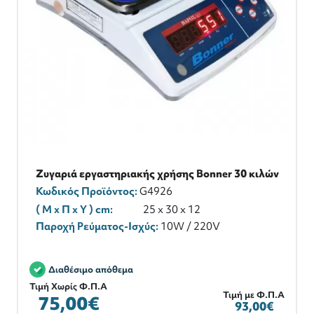
Ζυγαριά εργαστηριακής χρήσης Bonner 30 κιλών
Κωδικός Προϊόντος:
G4926
( M x Π x Y ) cm:
25 x 30 x 12
Παροχή Ρεύματος-Ισχύς:
10W / 220V
Διαθέσιμο απόθεμα
Τιμή Χωρίς Φ.Π.Α
Τιμή με Φ.Π.Α
75,00€
93,00€