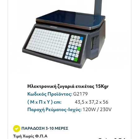
Ηλεκτρονική ζυγαριά ετικέτας 15Kgr
Κωδικός Προϊόντος:
G2179
( M x Π x Y ) cm:
43,5 x 37,2 x 56
Παροχή Ρεύματος-Ισχύς:
120W / 230V
ΠΑΡΑΔΟΣΗ 3-10 ΜΕΡΕΣ
Τιμή Χωρίς Φ.Π.Α