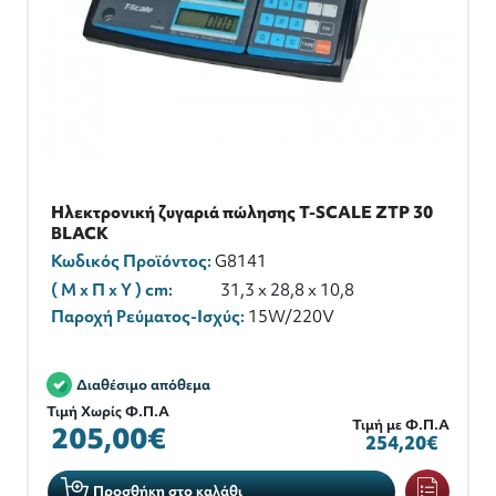
Ηλεκτρονική ζυγαριά πώλησης T-SCALE ZTP 30
BLACK
Κωδικός Προϊόντος:
G8141
( M x Π x Y ) cm:
31,3 x 28,8 x 10,8
Παροχή Ρεύματος-Ισχύς:
15W/220V
Διαθέσιμο απόθεμα
Τιμή Χωρίς Φ.Π.Α
Τιμή με Φ.Π.Α
205,00€
254,20€
Προσθήκη στο καλάθι