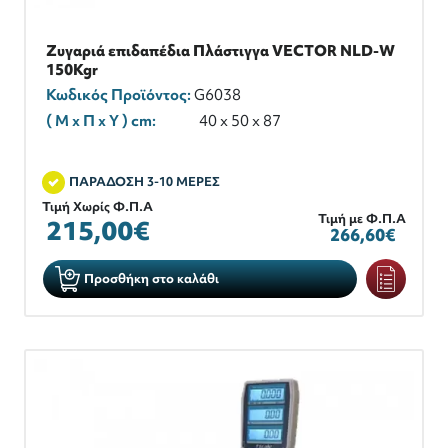
Ζυγαριά επιδαπέδια Πλάστιγγα VECTOR NLD-W
150Kgr
Κωδικός Προϊόντος:
G6038
( M x Π x Y ) cm:
40 x 50 x 87
ΠΑΡΑΔΟΣΗ 3-10 ΜΕΡΕΣ
Τιμή Χωρίς Φ.Π.Α
Τιμή με Φ.Π.Α
215,00€
266,60€
Προσθήκη στο καλάθι