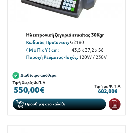
Ηλεκτρονική ζυγαριά ετικέτας 30Kgr
Κωδικός Προϊόντος:
G2180
( M x Π x Y ) cm:
43,5 x 37,2 x 56
Παροχή Ρεύματος-Ισχύς:
120W / 230V
Διαθέσιμο απόθεμα
Τιμή Χωρίς Φ.Π.Α
Τιμή με Φ.Π.Α
550,00€
682,00€
Προσθήκη στο καλάθι