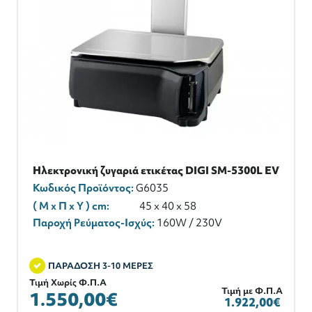
Ηλεκτρονική ζυγαριά ετικέτας DIGI SM-5300L EV
Κωδικός Προϊόντος:
G6035
( M x Π x Y ) cm:
45 x 40 x 58
Παροχή Ρεύματος-Ισχύς:
160W / 230V
ΠΑΡΑΔΟΣΗ 3-10 ΜΕΡΕΣ
Τιμή Χωρίς Φ.Π.Α
Τιμή με Φ.Π.Α
1.550,00€
1.922,00€