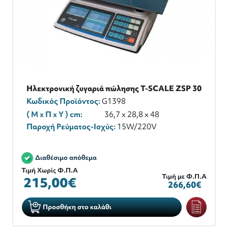
Ηλεκτρονική ζυγαριά πώλησης T-SCALE ZSP 30
Κωδικός Προϊόντος:
G1398
( M x Π x Y ) cm:
36,7 x 28,8 x 48
Παροχή Ρεύματος-Ισχύς:
15W/220V
Διαθέσιμο απόθεμα
Τιμή Χωρίς Φ.Π.Α
Τιμή με Φ.Π.Α
215,00€
266,60€
Προσθήκη στο καλάθι