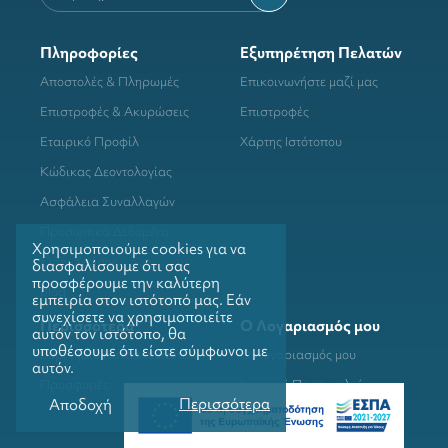
Πληροφορίες
Εξυπηρέτηση Πελατών
Αποστολές & Πληρωμές
Επικοινωνήστε μαζί μας
Επιστροφές & Ακυρώσεις
Επιστροφές
Εταιρικό Προφίλ
Χάρτης Ιστότοπου
Κώδικας Δεοντολογίας
Ασφάλεια Συναλλαγών
Προσωπικά Δεδομένα
Χρησιμοποιούμε cookies για να
Όροι Χρήσης
διασφαλίσουμε ότι σας
προσφέρουμε την καλύτερη
Blog
εμπειρία στον ιστότοπό μας. Εάν
συνεχίσετε να χρησιμοποιείτε
Περισσότερα
Ο Λογαριασμός μου
αυτόν τον ιστότοπο, θα
υποθέσουμε ότι είστε σύμφωνοι με
Ευρετήριο Κατασκευαστών
Ο Λογαριασμός μου
αυτόν.
Προσφορές
Ιστορικό Παραγγελιών
Περισσότερα
Αποδοχή
Λίστα Αγαπημένων
Newsletter