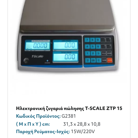
Ηλεκτρονική ζυγαριά πώλησης T-SCALE ZTP 15
Κωδικός Προϊόντος:
G2381
( M x Π x Y ) cm:
31,3 x 28,8 x 10,8
Παροχή Ρεύματος-Ισχύς:
15W/220V