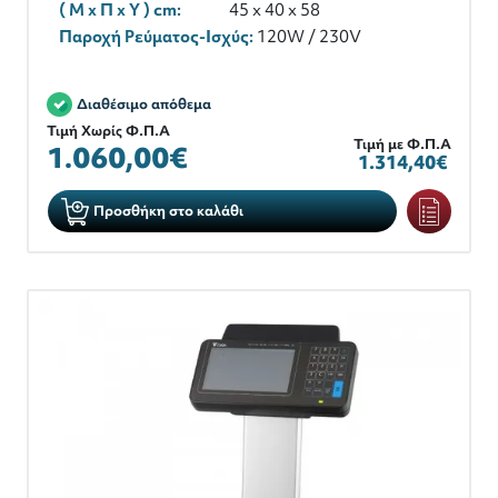
( M x Π x Y ) cm:
45 x 40 x 58
Παροχή Ρεύματος-Ισχύς:
120W / 230V
Διαθέσιμο απόθεμα
Τιμή Χωρίς Φ.Π.Α
Τιμή με Φ.Π.Α
1.060,00€
1.314,40€
Προσθήκη στο καλάθι