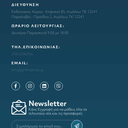
ΔΙΕΥΘΥΝΣΗ
Εκθεσιακός Χώρος : Κηφισού 85, Αιγάλεω ΤΚ 12241
Παραλαβές : Προόδου 2, Αιγάλεω ΤΚ 12241
ΩΡΑΡΙΟ ΛΕΙΤΟΥΡΓΙΑΣ:
Δευτέρα-Παρασκευή 9:00 με 18:00
ΤΗΛ.ΕΠΙΚΟΙΝΩΝΙΑΣ:
210-2206956
ΕΜΑΙL:
info@grillmarket.gr
Newsletter
Κάνε Εγγραφή για να μάθεις όλα τα
τελευταία νέα και τις προσφορές