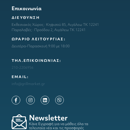
Επικοινωνία
ΔΙΕΥΘΥΝΣΗ
Εκθεσιακός Χώρος : Κηφισού 85, Αιγάλεω ΤΚ 12241
Παραλαβές : Προόδου 2, Αιγάλεω ΤΚ 12241
ΩΡΑΡΙΟ ΛΕΙΤΟΥΡΓΙΑΣ:
Δευτέρα-Παρασκευή 9:00 με 18:00
ΤΗΛ.ΕΠΙΚΟΙΝΩΝΙΑΣ:
210-2206956
ΕΜΑΙL:
info@grillmarket.gr
Newsletter
Κάνε Εγγραφή για να μάθεις όλα τα
τελευταία νέα και τις προσφορές