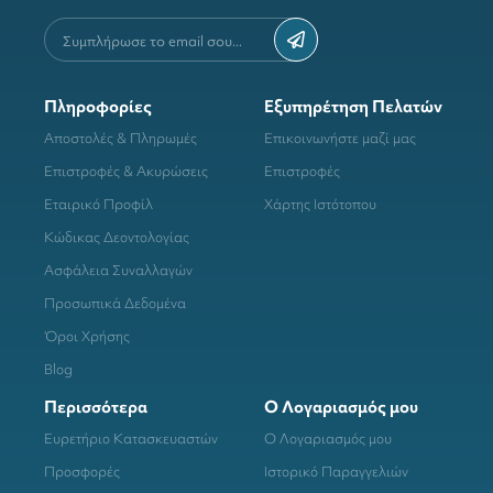
Πληροφορίες
Εξυπηρέτηση Πελατών
Αποστολές & Πληρωμές
Επικοινωνήστε μαζί μας
Επιστροφές & Ακυρώσεις
Επιστροφές
Εταιρικό Προφίλ
Χάρτης Ιστότοπου
Κώδικας Δεοντολογίας
Ασφάλεια Συναλλαγών
Προσωπικά Δεδομένα
Όροι Χρήσης
Blog
Περισσότερα
Ο Λογαριασμός μου
Ευρετήριο Κατασκευαστών
Ο Λογαριασμός μου
Προσφορές
Ιστορικό Παραγγελιών