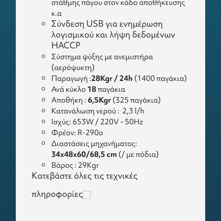
στάθμης πάγου στον κάδο αποθήκευσης
κ.α
Σύνδεση USB για ενημέρωση
λογισμικού και λήψη δεδομένων
HACCP
Σύστημα ψύξης με ανεμιστήρα
(αερόψυκτη)
Παραγωγή :
28Kgr / 24h
(1400 παγάκια)
Ανά κύκλο
18
παγάκια
Αποθήκη :
6,5Kgr
(325 παγάκια)
Κατανάλωση νερού : 2,3 l/h
Ισχύς: 653W / 220V - 50Hz
Φρέον: R-290a
Διαστάσεις μηχανήματος:
34x48x60/68,5 cm
(/ με πόδια)
Βάρος : 29Κgr
Κατεβάστε όλες τις τεχνικές
πληροφορίες