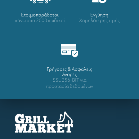
Ετοιμοπαράδοτοι
Eγγύηση
πάνω απο 2000 κωδικοί
Χαμηλότερης τιμής
Γρήγορες & Ασφαλείς
Αγορές
SSL 256-BIT για
προστασία δεδομένων