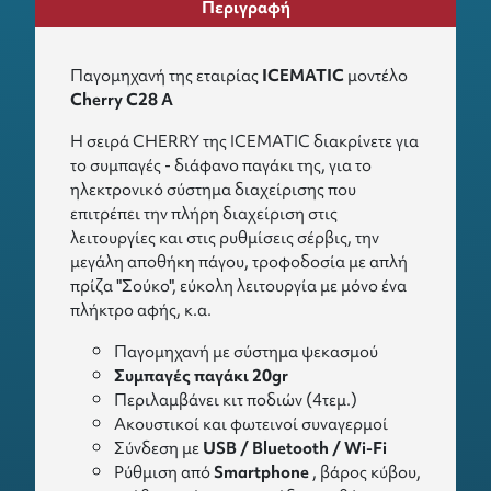
Περιγραφή
Παγομηχανή της εταιρίας
ΙCEMATIC
μοντέλο
Cherry C28 A
Η σειρά CHERRY της ICEMATIC διακρίνετε για
το συμπαγές - διάφανο παγάκι της, για το
ηλεκτρονικό σύστημα διαχείρισης που
επιτρέπει την πλήρη διαχείριση στις
λειτουργίες και στις ρυθμίσεις σέρβις, την
μεγάλη αποθήκη πάγου, τροφοδοσία με απλή
πρίζα "Σούκο", εύκολη λειτουργία με μόνο ένα
πλήκτρο αφής, κ.α.
Παγομηχανή με σύστημα ψεκασμού
Συμπαγές παγάκι 20gr
Περιλαμβάνει κιτ ποδιών (4τεμ.)
Ακουστικοί και φωτεινοί συναγερμοί
Σύνδεση με
USB / Bluetooth / Wi-Fi
Ρύθμιση από
Smartphone
, βάρος κύβου,