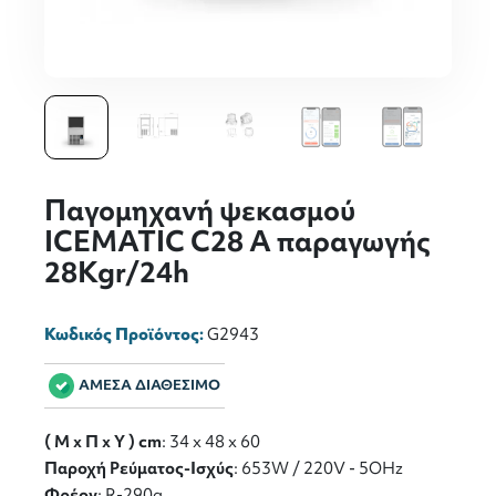
Παγομηχανή ψεκασμού
ICEMATIC C28 A παραγωγής
28Kgr/24h
Κωδικός Προϊόντος:
G2943
ΑΜΕΣΑ ΔΙΑΘΕΣΙΜΟ
( M x Π x Y ) cm
: 34 x 48 x 60
Παροχή Ρεύματος-Ισχύς
: 653W / 220V - 5OHz
Φρέον
: R-290a