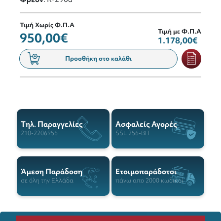
Τιμή Χωρίς Φ.Π.Α
Τιμή με Φ.Π.Α
950,00€
1.178,00€
Προσθήκη στο καλάθι
Tηλ. Παραγγελίες
Ασφαλείς Αγορές
210-2206956
SSL 256-BIT
Άμεση Παράδοση
Ετοιμοπαράδοτοι
σε όλη την Ελλάδα
πάνω απο 2000 κωδικοί