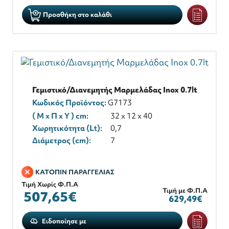
Προσθήκη στο καλάθι
Γεμιστικό/Διανεμητής Μαρμελάδας Inox 0.7lt
Κωδικός Προϊόντος:
G7173
( M x Π x Y ) cm:
32 x 12 x 40
Χωρητικότητα (Lt):
0,7
Διάμετρος (cm):
7
ΚΑΤΟΠΙΝ ΠΑΡΑΓΓΕΛΙΑΣ
Τιμή Χωρίς Φ.Π.Α
Τιμή με Φ.Π.Α
507,65€
629,49€
Ειδοποίησε με