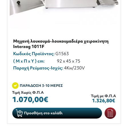
Μηχανή λουκουμά-λουκουμαδιέρα χειροκίνητη
Interzag 1011F
Κωδικός Προϊόντος:
G1563
( M x Π x Y ) cm:
92 x 45 x 75
Παροχή Ρεύματος-Ισχύς:
4Kw/230V
ΠΑΡΑΔΟΣΗ 3-10 ΜΕΡΕΣ
Τιμή Χωρίς Φ.Π.Α
Τιμή με Φ.Π.Α
1.070,00€
1.326,80€
Προσθήκη στο καλάθι