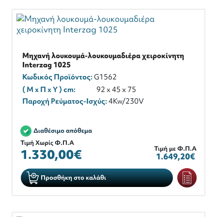
Μηχανή λουκουμά-λουκουμαδιέρα χειροκίνητη
Interzag 1025
Κωδικός Προϊόντος:
G1562
( M x Π x Y ) cm:
92 x 45 x 75
Παροχή Ρεύματος-Ισχύς:
4Kw/230V
Διαθέσιμο απόθεμα
Τιμή Χωρίς Φ.Π.Α
Τιμή με Φ.Π.Α
1.330,00€
1.649,20€
Προσθήκη στο καλάθι