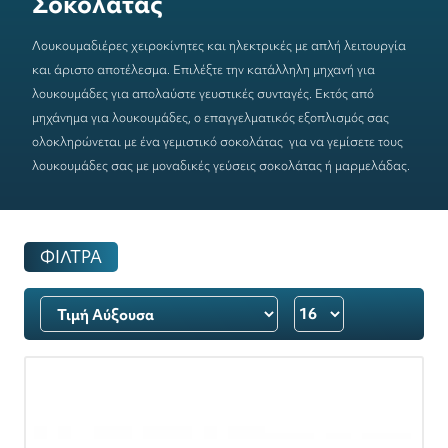
Σοκολάτας
Λουκουμαδιέρες
χειροκίνητες και ηλεκτρικές με απλή λειτουργία
και άριστο αποτέλεσμα. Επιλέξτε την κατάλληλη
μηχανή για
λουκουμάδες
για απολαύστε γευστικές συνταγές. Εκτός από
μηχάνημα για λουκουμάδες, ο επαγγελματικός εξοπλισμός σας
ολοκληρώνεται με ένα
γεμιστικό σοκολάτας
για να γεμίσετε τους
λουκουμάδες σας με μοναδικές γεύσεις σοκολάτας ή μαρμελάδας.
ΦΙΛΤΡΑ