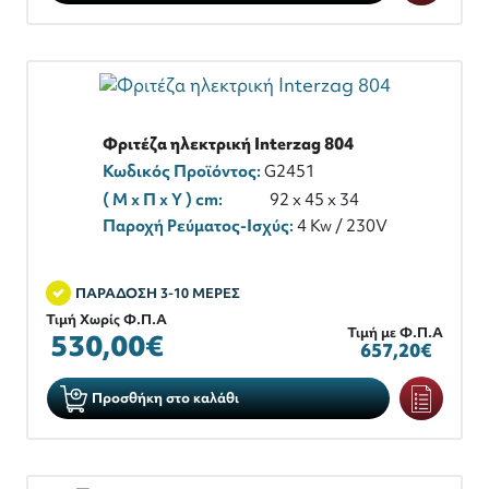
Φριτέζα ηλεκτρική Interzag 804
Κωδικός Προϊόντος:
G2451
( M x Π x Y ) cm:
92 x 45 x 34
Παροχή Ρεύματος-Ισχύς:
4 Kw / 230V
ΠΑΡΑΔΟΣΗ 3-10 ΜΕΡΕΣ
Τιμή Χωρίς Φ.Π.Α
Τιμή με Φ.Π.Α
530,00€
657,20€
Προσθήκη στο καλάθι