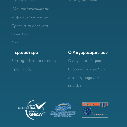
Εταιρικό Προφίλ
Χάρτης Ιστότοπου
Κώδικας Δεοντολογίας
Ασφάλεια Συναλλαγών
Προσωπικά Δεδομένα
Όροι Χρήσης
Blog
Περισσότερα
Ο Λογαριασμός μου
Ευρετήριο Κατασκευαστών
Ο Λογαριασμός μου
Προσφορές
Ιστορικό Παραγγελιών
Λίστα Αγαπημένων
Newsletter