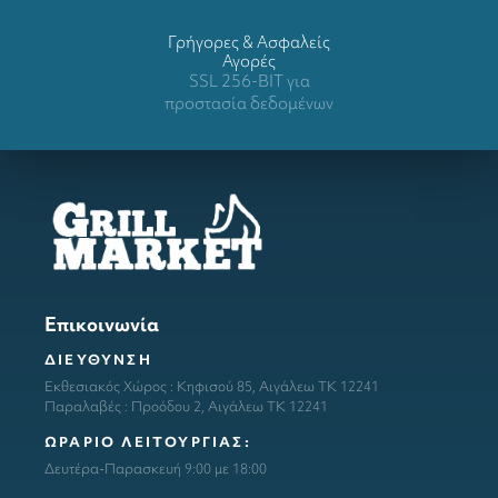
Γρήγορες & Ασφαλείς
Αγορές
SSL 256-BIT για
προστασία δεδομένων
Επικοινωνία
ΔΙΕΥΘΥΝΣΗ
Εκθεσιακός Χώρος : Κηφισού 85, Αιγάλεω ΤΚ 12241
Παραλαβές : Προόδου 2, Αιγάλεω ΤΚ 12241
ΩΡΑΡΙΟ ΛΕΙΤΟΥΡΓΙΑΣ:
Δευτέρα-Παρασκευή 9:00 με 18:00