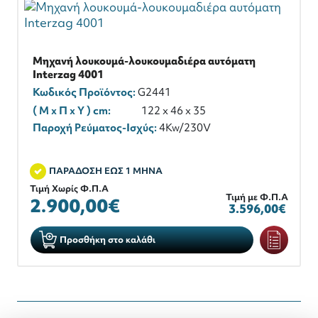
Μηχανή λουκουμά-λουκουμαδιέρα αυτόματη
Interzag 4001
Κωδικός Προϊόντος:
G2441
( M x Π x Y ) cm:
122 x 46 x 35
Παροχή Ρεύματος-Ισχύς:
4Kw/230V
ΠΑΡΑΔΟΣΗ ΕΩΣ 1 ΜΗΝΑ
Τιμή Χωρίς Φ.Π.Α
Τιμή με Φ.Π.Α
2.900,00€
3.596,00€
Προσθήκη στο καλάθι