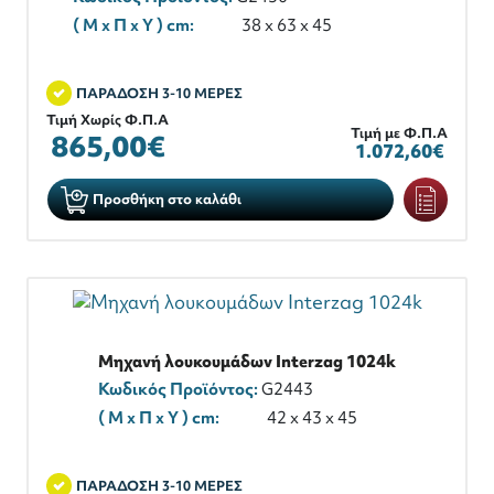
( M x Π x Y ) cm:
38 x 63 x 45
ΠΑΡΑΔΟΣΗ 3-10 ΜΕΡΕΣ
Τιμή Χωρίς Φ.Π.Α
Τιμή με Φ.Π.Α
865,00€
1.072,60€
Προσθήκη στο καλάθι
Μηχανή λουκουμάδων Interzag 1024k
Κωδικός Προϊόντος:
G2443
( M x Π x Y ) cm:
42 x 43 x 45
ΠΑΡΑΔΟΣΗ 3-10 ΜΕΡΕΣ