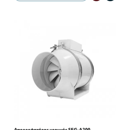
Απορροφητήρας γραμμής SEG-A200