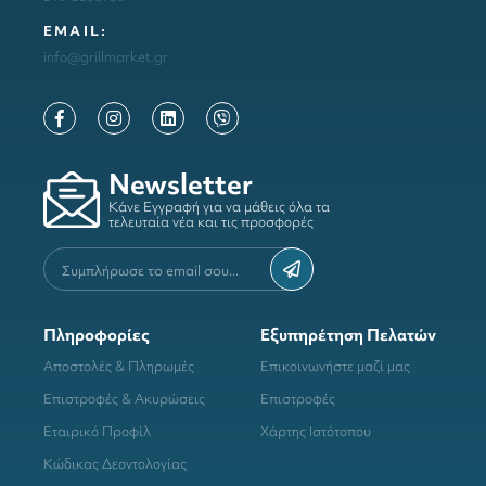
ΕΜΑΙL:
info@grillmarket.gr
Newsletter
Κάνε Εγγραφή για να μάθεις όλα τα
τελευταία νέα και τις προσφορές
Πληροφορίες
Εξυπηρέτηση Πελατών
Αποστολές & Πληρωμές
Επικοινωνήστε μαζί μας
Επιστροφές & Ακυρώσεις
Επιστροφές
Εταιρικό Προφίλ
Χάρτης Ιστότοπου
Κώδικας Δεοντολογίας