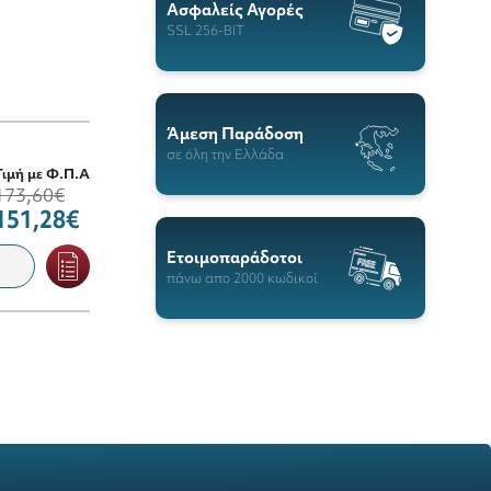
Ασφαλείς Αγορές
SSL 256-BIT
Άμεση Παράδοση
σε όλη την Ελλάδα
Τιμή με Φ.Π.Α
173,60€
151,28€
Ετοιμοπαράδοτοι
πάνω απο 2000 κωδικοί