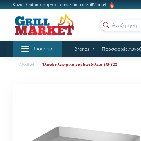
Καλως Ορίσατε στη νέα ιστοσελίδα του GrillMarket
Αναζήτηση γ
Προιόντα
Brands
Προσφορές Αυγο
ΑΡΧΙΚΗ
Πλατώ ηλεκτρικό ραβδωτό-λείο ΕG-822