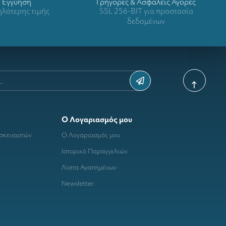
Eγγύηση
Γρήγορες & Ασφαλείς Αγορές
λότερης τιμής
SSL 256-BIT για προστασία
δεδομένων
Ο Λογαριασμός μου
ασκευαστών
Ο Λογαριασμός μου
Ιστορικό Παραγγελιών
Λίστα Αγαπημένων
Newsletter