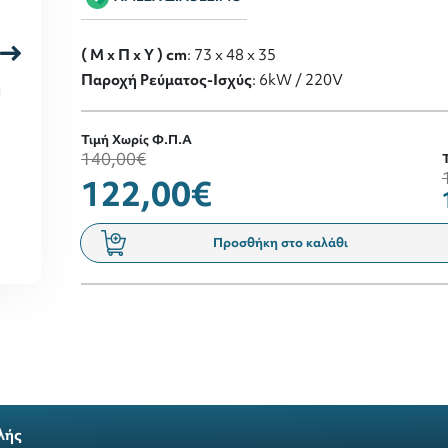
( M x Π x Y ) cm
: 73 x 48 x 35
Παροχή Ρεύματος-Ισχύς
: 6kW / 220V
Τιμή Χωρίς Φ.Π.Α
140,00€
122,00€
Προσθήκη στο καλάθι
λής