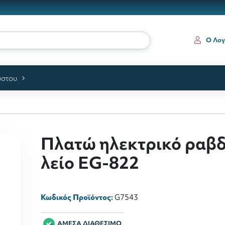
ια
Ο Λογ
ύστου
Πλατώ ηλεκτρικό ραβ
λείο ΕG-822
Κωδικός Προϊόντος:
G7543
ΑΜΕΣΑ ΔΙΑΘΕΣΙΜΟ