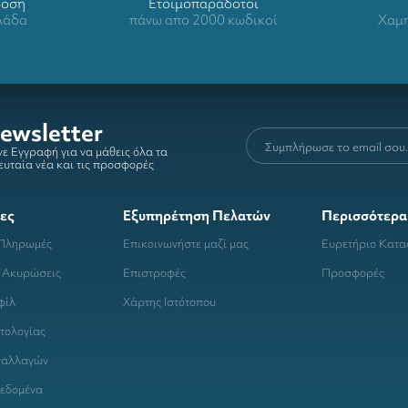
δοση
Ετοιμοπαράδοτοι
λλάδα
πάνω απο 2000 κωδικοί
Χαμη
ewsletter
ε Εγγραφή για να μάθεις όλα τα
ευταία νέα και τις προσφορές
ες
Εξυπηρέτηση Πελατών
Περισσότερα
 Πληρωμές
Επικοινωνήστε μαζί μας
Ευρετήριο Κατ
 Ακυρώσεις
Επιστροφές
Προσφορές
φίλ
Χάρτης Ιστότοπου
τολογίας
ναλλαγών
εδομένα