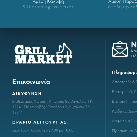
Άμεση Κάλυψη
Άμεση Παρά
& Πιστοποιημένο Service
σε όλη την Ε
N
Κάν
τελ
Πληροφορί
Επικοινωνία
Αποστολές &
Επιστροφές &
ΔΙΕΥΘΥΝΣΗ
Εταιρικό Προ
Εκθεσιακός Χώρος : Κηφισού 85, Αιγάλεω ΤΚ
12241 Παραλαβές : Προόδου 2, Αιγάλεω ΤΚ
Κώδικας Δεον
12241
Ασφάλεια Συ
ΩΡΑΡΙΟ ΛΕΙΤΟΥΡΓΙΑΣ:
Δευτέρα-Παρασκευή 9:00 με 18:00
Προσωπικά Δ