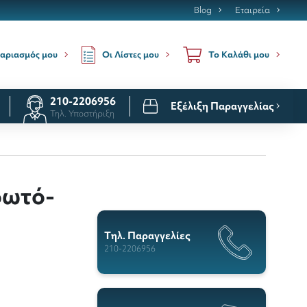
Blog
Εταιρεία
Οι Λίστες μου
αριασμός μου
Το Καλάθι μου
210-2206956
Εξέλιξη Παραγγελίας
Τηλ. Υποστήριξη
δωτό-
Tηλ. Παραγγελίες
210-2206956