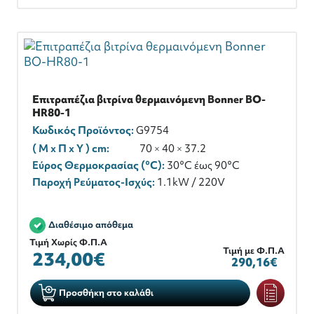
Επιτραπέζια βιτρίνα θερμαινόμενη Bonner BO-
HR80-1
Κωδικός Προϊόντος:
G9754
( M x Π x Y ) cm:
70 × 40 × 37.2
Εύρος Θερμοκρασίας (°C):
30°C έως 90°C
Παροχή Ρεύματος-Ισχύς:
1.1kW / 220V
Διαθέσιμο απόθεμα
Τιμή Χωρίς Φ.Π.Α
Τιμή με Φ.Π.Α
234,00€
290,16€
Προσθήκη στο καλάθι