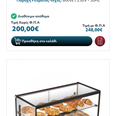
Παροχή Ρεύματος-Ισχύς:
800W / 230V - 50Hz
Διαθέσιμο απόθεμα
Τιμή Χωρίς Φ.Π.Α
Τιμή με Φ.Π.Α
200,00€
248,00€
Προσθήκη στο καλάθι