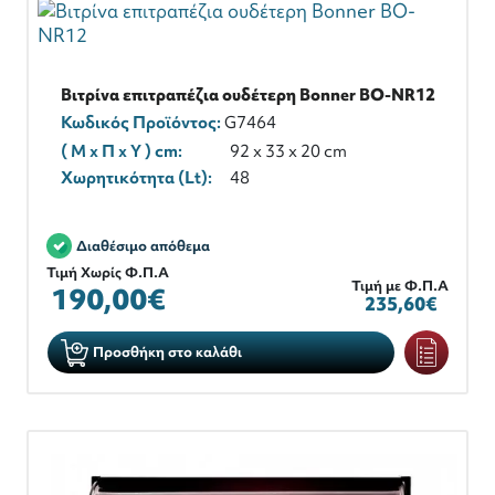
Βιτρίνα επιτραπέζια ουδέτερη Bonner BO-NR12
Κωδικός Προϊόντος:
G7464
( M x Π x Y ) cm:
92 x 33 x 20 cm
Χωρητικότητα (Lt):
48
Διαθέσιμο απόθεμα
Τιμή Χωρίς Φ.Π.Α
Τιμή με Φ.Π.Α
190,00€
235,60€
Προσθήκη στο καλάθι