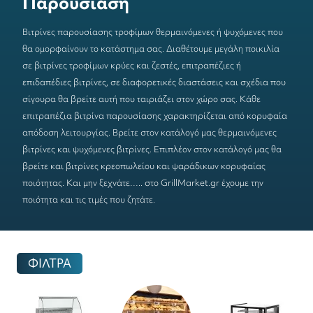
Παρουσίαση
Βιτρίνες παρουσίασης τροφίμων
θερμαινόμενες
ή
ψυχόμενες
που
θα ομορφαίνουν το κατάστημα σας. Διαθέτουμε μεγάλη ποικιλία
σε
βιτρίνες τροφίμων κρύες
και
ζεστές
,
επιτραπέζιες
ή
επιδαπέδιες βιτρίνες
, σε διαφορετικές διαστάσεις και σχέδια που
σίγουρα θα βρείτε αυτή που ταιριάζει στον χώρο σας. Κάθε
επιτραπέζια βιτρίνα παρουσίασης χαρακτηρίζεται από κορυφαία
απόδοση λειτουργίας. Βρείτε στον κατάλογό μας
θερμαινόμενες
βιτρίνες
και
ψυχόμενες βιτρίνες
. Επιπλέον στον κατάλογό μας θα
βρείτε και
βιτρίνες κρεοπωλείου και ψαράδικων
κορυφαίας
ποιότητας. Και μην ξεχνάτε….. στο GrillMarket.gr έχουμε την
ποιότητα και τις τιμές που ζητάτε.
ΦΙΛΤΡΑ