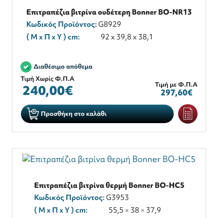
Επιτραπέζια βιτρίνα ουδέτερη Bonner BO-NR13
Κωδικός Προϊόντος:
G8929
( M x Π x Y ) cm:
92 x 39,8 x 38,1
Διαθέσιμο απόθεμα
Τιμή Χωρίς Φ.Π.Α
Τιμή με Φ.Π.Α
240,00€
297,60€
Προσθήκη στο καλάθι
Επιτραπέζια βιτρίνα θερμή Bonner BO-HC5
Κωδικός Προϊόντος:
G3953
( M x Π x Y ) cm:
55,5 × 38 × 37,9