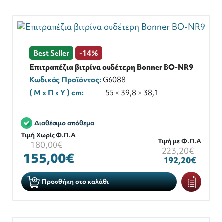
Best Seller
-14%
Επιτραπέζια βιτρίνα ουδέτερη Bonner BO-NR9
Κωδικός Προϊόντος:
G6088
( M x Π x Y ) cm:
55 × 39,8 × 38,1
Διαθέσιμο απόθεμα
Τιμή Χωρίς Φ.Π.Α
Τιμή με Φ.Π.Α
180,00€
223,20€
155,00€
192,20€
Προσθήκη στο καλάθι