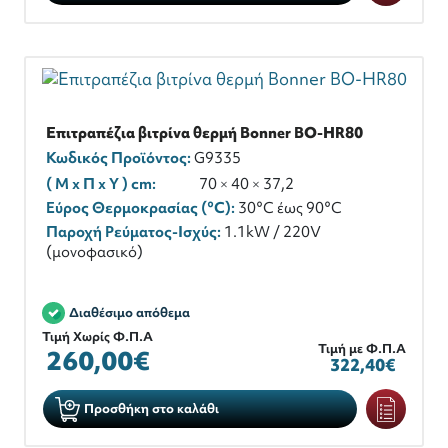
Επιτραπέζια βιτρίνα θερμή Bonner BO-HR80
Κωδικός Προϊόντος:
G9335
( M x Π x Y ) cm:
70 × 40 × 37,2
Εύρος Θερμοκρασίας (°C):
30°C έως 90°C
Παροχή Ρεύματος-Ισχύς:
1.1kW / 220V
(μονοφασικό)
Διαθέσιμο απόθεμα
Τιμή Χωρίς Φ.Π.Α
Τιμή με Φ.Π.Α
260,00€
322,40€
Προσθήκη στο καλάθι