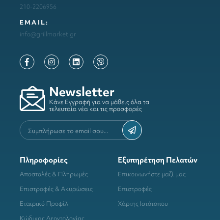
210-2206956
ΕΜΑΙL:
info@grillmarket.gr
Newsletter
Κάνε Εγγραφή για να μάθεις όλα τα
τελευταία νέα και τις προσφορές
Πληροφορίες
Εξυπηρέτηση Πελατών
Αποστολές & Πληρωμές
Επικοινωνήστε μαζί μας
Επιστροφές & Ακυρώσεις
Επιστροφές
Εταιρικό Προφίλ
Χάρτης Ιστότοπου
Κώδικας Δεοντολογίας