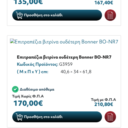
135,00€
167,40€
Προσθήκη στο καλάθι
Επιτραπέζια βιτρίνα ουδέτερη Bonner BO-NR7
Κωδικός Προϊόντος:
G3959
( M x Π x Y ) cm:
40,6 × 34 × 61,8
Διαθέσιμο απόθεμα
Τιμή Χωρίς Φ.Π.Α
Τιμή με Φ.Π.Α
170,00€
210,80€
Προσθήκη στο καλάθι