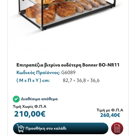
Επιτραπέζια βιτρίνα ουδέτερη Bonner BO-NR11
Κωδικός Προϊόντος:
G6089
( M x Π x Y ) cm:
82,7 × 36,8 × 36,6
Διαθέσιμο απόθεμα
Τιμή Χωρίς Φ.Π.Α
Τιμή με Φ.Π.Α
210,00€
260,40€
Προσθήκη στο καλάθι