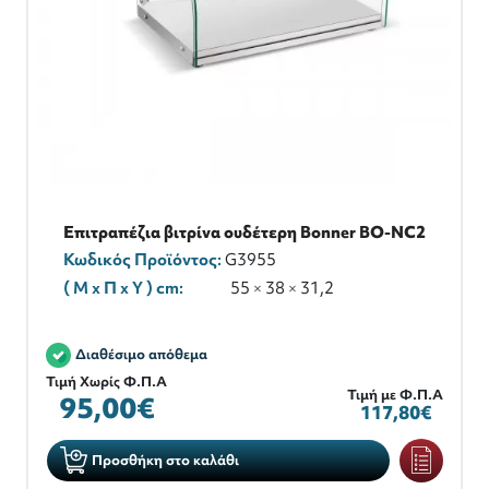
Επιτραπέζια βιτρίνα ουδέτερη Bonner BO-NC2
Κωδικός Προϊόντος:
G3955
( M x Π x Y ) cm:
55 × 38 × 31,2
Διαθέσιμο απόθεμα
Τιμή Χωρίς Φ.Π.Α
Τιμή με Φ.Π.Α
95,00€
117,80€
Προσθήκη στο καλάθι