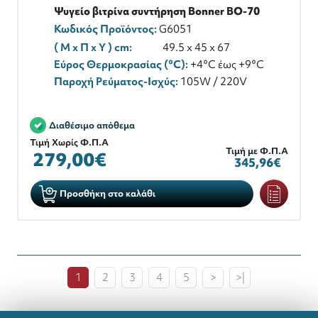
Ψυγείο βιτρίνα συντήρηση Bonner BO-70
Κωδικός Προϊόντος:
G6051
( M x Π x Y ) cm:
49.5 x 45 x 67
Εύρος Θερμοκρασίας (°C):
+4°C έως +9°C
Παροχή Ρεύματος-Ισχύς:
105W / 220V
Διαθέσιμο απόθεμα
Τιμή Χωρίς Φ.Π.Α
Τιμή με Φ.Π.Α
279,00€
345,96€
Προσθήκη στο καλάθι
1
2
3
4
5
>
>|