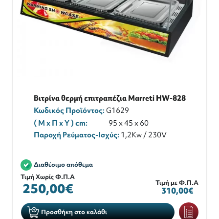
Βιτρίνα θερμή επιτραπέζια Marreti HW-828
Κωδικός Προϊόντος:
G1629
( M x Π x Y ) cm:
95 x 45 x 60
Παροχή Ρεύματος-Ισχύς:
1,2Κw / 230V
Διαθέσιμο απόθεμα
Τιμή Χωρίς Φ.Π.Α
Τιμή με Φ.Π.Α
250,00€
310,00€
Προσθήκη στο καλάθι