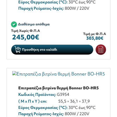
Εύρος Θερμοκρασίας (°C):
30°C έως 90°C
Παροχή Ρεύματος-Ισχύς:
800W / 220V
Διαθέσιμο απόθεμα
Τιμή Χωρίς Φ.Π.Α
Τιμή με Φ.Π.Α
245,00€
303,80€
Προσθήκη στο καλάθι
Επιτραπέζια βιτρίνα θερμή Bonner BO-HR5
Κωδικός Προϊόντος:
G3954
( M x Π x Y ) cm:
55,5 × 36,1 × 37,9
Εύρος Θερμοκρασίας (°C):
30°C έως 90°C
Παροχή Ρεύματος-Ισχύς:
800W / 220V