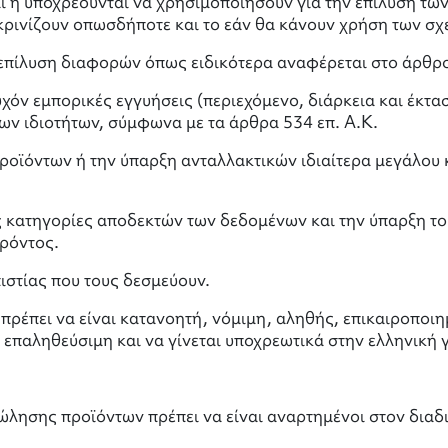
ι ή υποχρεούνται να χρησιμοποιήσουν για την επίλυση τω
κρινίζουν οπωσδήποτε και το εάν θα κάνουν χρήση των σ
κή επίλυση διαφορών όπως ειδικότερα αναφέρεται στο άρθρ
υχόν εμπορικές εγγυήσεις (περιεχόμενο, διάρκεια και έκτα
ν ιδιοτήτων, σύμφωνα με τα άρθρα 534 επ. Α.Κ.
οϊόντων ή την ύπαρξη ανταλλακτικών ιδιαίτερα μεγάλου κ
τις κατηγορίες αποδεκτών των δεδομένων και την ύπαρξη 
αρόντος.
πιστίας που τους δεσμεύουν.
ρέπει να είναι κατανοητή, νόμιμη, αληθής, επικαιροποι
επαληθεύσιμη και να γίνεται υποχρεωτικά στην ελληνική 
ώλησης προϊόντων πρέπει να είναι αναρτημένοι στον διαδι