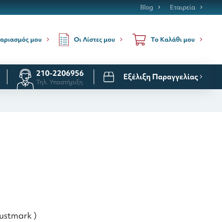
Blog
Εταιρεία
Οι Λίστες μου
αριασμός μου
Το Καλάθι μου
210-2206956
Εξέλιξη Παραγγελίας
Τηλ. Υποστήριξη
ustmark )