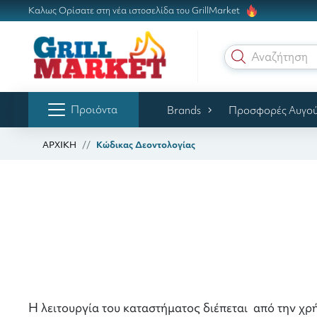
Καλως Ορίσατε στη νέα ιστοσελίδα του GrillMarket
Αναζήτηση γ
Προιόντα
Brands
Προσφορές Αυγο
ΑΡΧΙΚΗ
Κώδικας Δεοντολογίας
Η λειτουργία του καταστήματος διέπεται από την χ