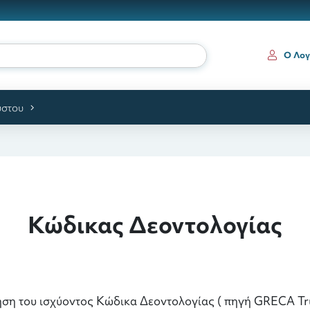
ια κ
Ο Λογ
ύστου
Κώδικας Δεοντολογίας
ρήση του ισχύοντος Κώδικα Δεοντολογίας ( πηγή GRECA Tr