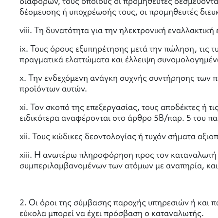
διαφορών, τους οποίους οι προμηθευτές δεσμεύοντα
δέσμευσης ή υποχρέωσής τους, οι προμηθευτές διευ
viii. Τη δυνατότητα για την ηλεκτρονική εναλλακτι
ix. Τους όρους εξυπηρέτησης μετά την πώληση, τις τ
πραγματικά ελαττώματα και έλλειψη συνομολογημένω
x. Την ενδεχόμενη ανάγκη συχνής συντήρησης των πρ
προϊόντων αυτών.
xi. Τον σκοπό της επεξεργασίας, τους αποδέκτες ή 
ειδικότερα αναφέρονται στο άρθρο 5Β/παρ. 5 του π
xii. Τους κώδικες δεοντολογίας ή τυχόν σήματα αξιο
xiii. Η ανωτέρω πληροφόρηση προς τον καταναλωτή π
συμπεριλαμβανομένων των ατόμων με αναπηρία, και 
2. Οι όροι της σύμβασης παροχής υπηρεσιών ή και π
εύκολα μπορεί να έχει πρόσβαση ο καταναλωτής.