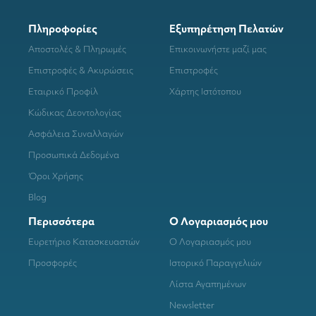
Πληροφορίες
Εξυπηρέτηση Πελατών
Αποστολές & Πληρωμές
Επικοινωνήστε μαζί μας
Επιστροφές & Ακυρώσεις
Επιστροφές
Εταιρικό Προφίλ
Χάρτης Ιστότοπου
Κώδικας Δεοντολογίας
Ασφάλεια Συναλλαγών
Προσωπικά Δεδομένα
Όροι Χρήσης
Blog
Περισσότερα
Ο Λογαριασμός μου
Ευρετήριο Κατασκευαστών
Ο Λογαριασμός μου
Προσφορές
Ιστορικό Παραγγελιών
Λίστα Αγαπημένων
Newsletter