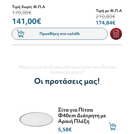
Τιμή Χωρίς Φ.Π.Α
Τιμή με Φ.Π.Α
170,00€
210,80€
141,00€
174,84€
Προσθήκη στο καλάθι
Ψάχνεις για συνδιασμούς προιόντων που θα σου
λύσουν τα χέρια?
Οι προτάσεις μας!
Σίτα για Πίτσα
Φ40cm Διάτρητη με
Αραιή Πλέξη
5,58€