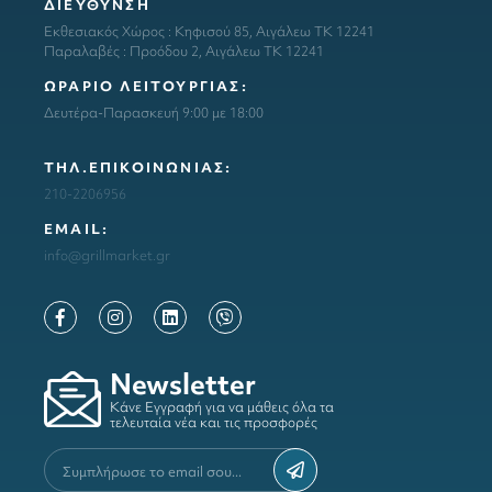
ΔΙΕΥΘΥΝΣΗ
Εκθεσιακός Χώρος : Κηφισού 85, Αιγάλεω ΤΚ 12241
Παραλαβές : Προόδου 2, Αιγάλεω ΤΚ 12241
ΩΡΑΡΙΟ ΛΕΙΤΟΥΡΓΙΑΣ:
Δευτέρα-Παρασκευή 9:00 με 18:00
ΤΗΛ.ΕΠΙΚΟΙΝΩΝΙΑΣ:
210-2206956
ΕΜΑΙL:
info@grillmarket.gr
Newsletter
Κάνε Εγγραφή για να μάθεις όλα τα
τελευταία νέα και τις προσφορές