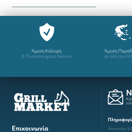
Άμεση Κάλυψη
Άμεση Παρά
& Πιστοποιημένο Service
σε όλη την Ε
N
Κάν
τελ
Πληροφορί
Επικοινωνία
Αποστολές &