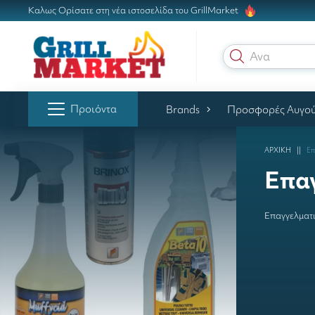
Καλως Ορίσατε στη νέα ιστοσελίδα του GrillMarket
Αναζήτη
Προιόντα
Brands
Προσφορές Αυγο
ΑΡΧΙΚΗ
Επ
Επα
Επαγγελματ