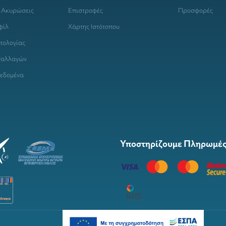
 Ακυρώσεις
Επιστροφές
Προσφορές
φίλ
Χάρτης Ιστότοπου
τολογίας
ναλλαγών
εδομένα
Υποστηρίζουμε Πληρωμές