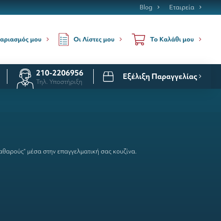
Blog
Εταιρεία
Οι Λίστες μου
αριασμός μου
Το Καλάθι μου
210-2206956
Εξέλιξη Παραγγελίας
Τηλ. Υποστήριξη
αθαρούς” μέσα στην επαγγελματική σας κουζίνα.