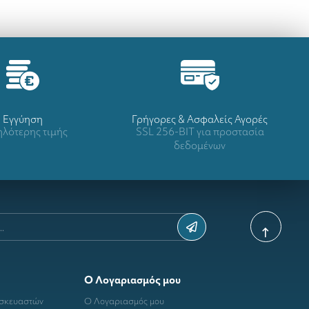
Eγγύηση
Γρήγορες & Ασφαλείς Αγορές
λότερης τιμής
SSL 256-BIT για προστασία
δεδομένων
Ο Λογαριασμός μου
ασκευαστών
Ο Λογαριασμός μου