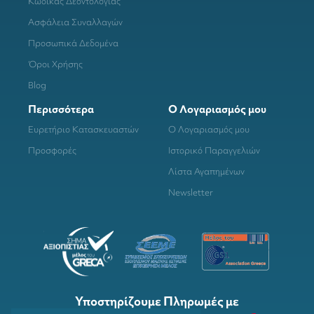
Κώδικας Δεοντολογίας
Ασφάλεια Συναλλαγών
Προσωπικά Δεδομένα
Όροι Χρήσης
Blog
Περισσότερα
Ο Λογαριασμός μου
Ευρετήριο Κατασκευαστών
Ο Λογαριασμός μου
Προσφορές
Ιστορικό Παραγγελιών
Λίστα Αγαπημένων
Newsletter
Υποστηρίζουμε Πληρωμές με