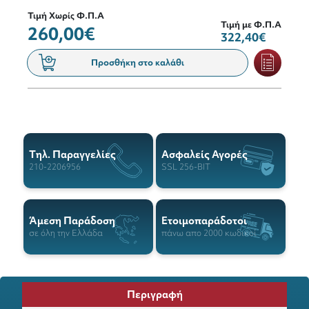
Τιμή Χωρίς Φ.Π.Α
Τιμή με Φ.Π.Α
260,00€
322,40€
Προσθήκη στο καλάθι
Tηλ. Παραγγελίες
Ασφαλείς Αγορές
210-2206956
SSL 256-BIT
Άμεση Παράδοση
Ετοιμοπαράδοτοι
σε όλη την Ελλάδα
πάνω απο 2000 κωδικοί
Περιγραφή