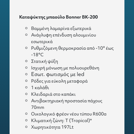
Καταψύκτης μπαούλο Bonner BK-200
Βαμμένη λαμαρίνα εξωτερικά
Ανάγλυφη επένδυση αλουμινίου
εσωτερικά
Ρυθμιζόμενη θερμοκρασία από -10° έως
-18°C
Στατική ψύξη
Ισχυρή μόνωση με πολυουρεθάνη
Εσωτ. φωτισμός με led
Ρόδες για εύκολη μεταφορά
1 καλάθι
Κλειδαριά στο καπάκι
Αντιβακτηριακή προστασία πάχους
70mm
Οικολογικό φρέον νέου τύπου R600a
Κλιματική ζώνη: T (Tropical)*
Χωρητικότητα 197Lt