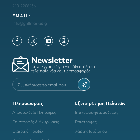
210-2206956
ΕΜΑΙL:
info@grillmarket.gr
Newsletter
Κάνε Εγγραφή για να μάθεις όλα τα
τελευταία νέα και τις προσφορές
Πληροφορίες
Εξυπηρέτηση Πελατών
Αποστολές & Πληρωμές
Επικοινωνήστε μαζί μας
Επιστροφές & Ακυρώσεις
Επιστροφές
Εταιρικό Προφίλ
Χάρτης Ιστότοπου