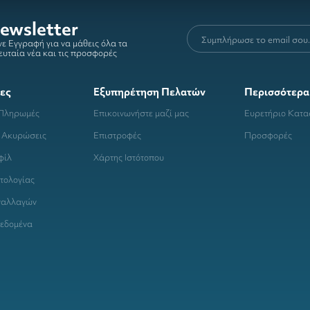
ewsletter
ε Εγγραφή για να μάθεις όλα τα
ευταία νέα και τις προσφορές
ες
Εξυπηρέτηση Πελατών
Περισσότερα
 Πληρωμές
Επικοινωνήστε μαζί μας
Ευρετήριο Κατ
 Ακυρώσεις
Επιστροφές
Προσφορές
φίλ
Χάρτης Ιστότοπου
τολογίας
ναλλαγών
εδομένα