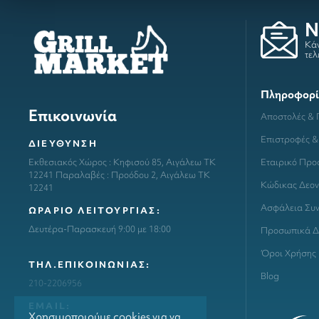
N
Κάν
τελ
Πληροφορί
Επικοινωνία
Αποστολές &
Επιστροφές &
ΔΙΕΥΘΥΝΣΗ
Εταιρικό Προ
Εκθεσιακός Χώρος : Κηφισού 85, Αιγάλεω ΤΚ
12241 Παραλαβές : Προόδου 2, Αιγάλεω ΤΚ
Κώδικας Δεον
12241
Ασφάλεια Συ
ΩΡΑΡΙΟ ΛΕΙΤΟΥΡΓΙΑΣ:
Δευτέρα-Παρασκευή 9:00 με 18:00
Προσωπικά Δ
Όροι Χρήσης
ΤΗΛ.ΕΠΙΚΟΙΝΩΝΙΑΣ:
Blog
210-2206956
ΕΜΑΙL:
Χρησιμοποιούμε cookies για να