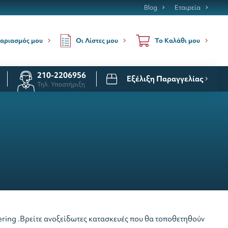
Blog
Εταιρεία
Οι Λίστες μου
αριασμός μου
Το Καλάθι μου
210-2206956
Εξέλιξη Παραγγελίας
Τηλ. Υποστήριξη
atering .Βρείτε ανοξείδωτες κατασκευές που θα τοποθετηθούν