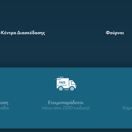
-Κέντρα Διασκέδασης
Φούρνοι
δοση
Ετοιμοπαράδοτοι
λλάδα
πάνω απο 2000 κωδικοί
Χαμη