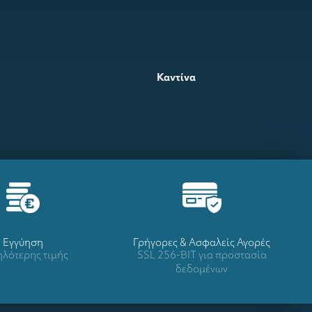
Καντίνα
Eγγύηση
Γρήγορες & Ασφαλείς Αγορές
λότερης τιμής
SSL 256-BIT για προστασία
δεδομένων