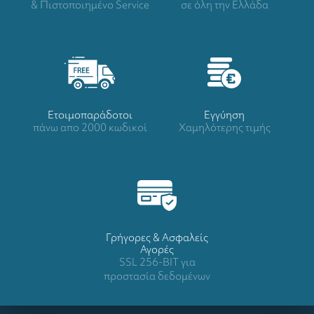
& Πιστοποιημένο Service
σε όλη την Ελλάδα
Ετοιμοπαράδοτοι
Eγγύηση
πάνω απο 2000 κωδικοί
Χαμηλότερης τιμής
Γρήγορες & Ασφαλείς
Αγορές
SSL 256-BIT για
προστασία δεδομένων