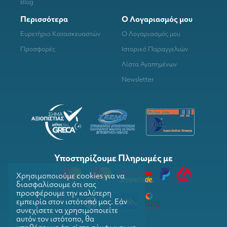
Blog
Περισσότερα
Ο Λογαριασμός μου
Ευρετήριο Κατασκευαστών
Ο Λογαριασμός μου
Προσφορές
Ιστορικό Παραγγελιών
Λίστα Αγαπημένων
Newsletter
Υποστηρίζουμε Πληρωμές με
Χρησιμοποιούμε cookies για να
διασφαλίσουμε ότι σας
προσφέρουμε την καλύτερη
εμπειρία στον ιστότοπό μας. Εάν
συνεχίσετε να χρησιμοποιείτε
αυτόν τον ιστότοπο, θα