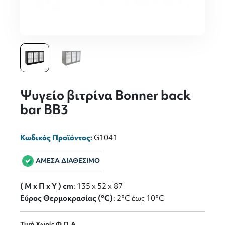
Ψυγείο βιτρίνα Bonner back
bar BB3
Κωδικός Προϊόντος:
G1041
ΑΜΕΣΑ ΔΙΑΘΕΣΙΜΟ
( M x Π x Y ) cm
: 135 x 52 x 87
Εύρος Θερμοκρασίας (°C)
: 2°C έως 10°C
Τιμή Χωρίς Φ.Π.Α