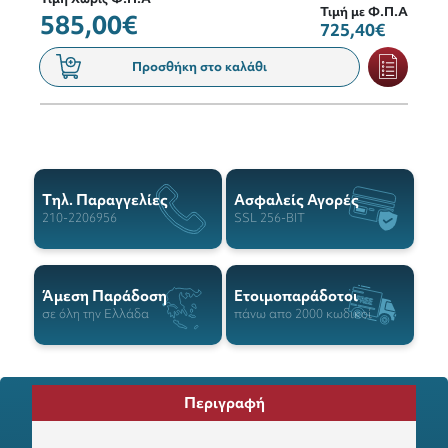
Τιμή με Φ.Π.Α
585,00€
725,40€
Προσθήκη στο καλάθι
Tηλ. Παραγγελίες
Ασφαλείς Αγορές
210-2206956
SSL 256-BIT
Άμεση Παράδοση
Ετοιμοπαράδοτοι
σε όλη την Ελλάδα
πάνω απο 2000 κωδικοί
Περιγραφή