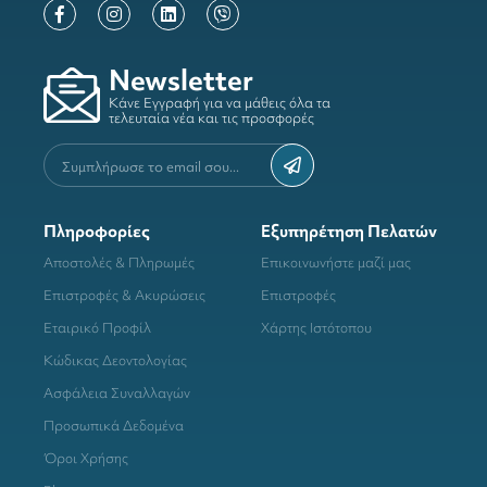
Newsletter
Κάνε Εγγραφή για να μάθεις όλα τα
τελευταία νέα και τις προσφορές
Πληροφορίες
Εξυπηρέτηση Πελατών
Αποστολές & Πληρωμές
Επικοινωνήστε μαζί μας
Επιστροφές & Ακυρώσεις
Επιστροφές
Εταιρικό Προφίλ
Χάρτης Ιστότοπου
Κώδικας Δεοντολογίας
Ασφάλεια Συναλλαγών
Προσωπικά Δεδομένα
Όροι Χρήσης