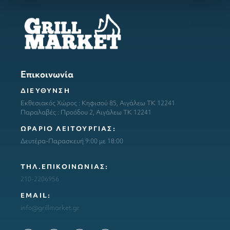
Επικοινωνία
ΔΙΕΥΘΥΝΣΗ
Εκθεσιακός Χώρος : Κηφισού 85, Αιγάλεω ΤΚ 12241
Παραλαβές : Προόδου 2, Αιγάλεω ΤΚ 12241
ΩΡΑΡΙΟ ΛΕΙΤΟΥΡΓΙΑΣ:
Δευτέρα-Παρασκευή 9:00 με 18:00
ΤΗΛ.ΕΠΙΚΟΙΝΩΝΙΑΣ:
210-2206956
ΕΜΑΙL:
info@grillmarket.gr