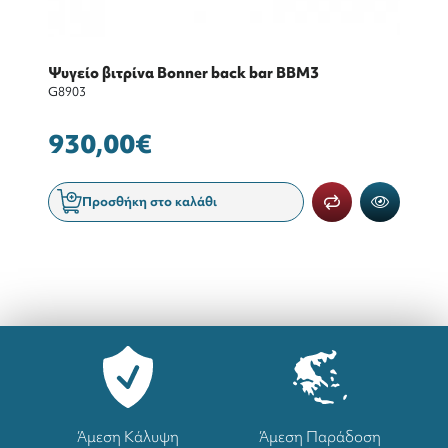
Ψυγείο βιτρίνα Bonner back bar BBM3
Ψυ
G8903
G1
930,00€
4
Προσθήκη στο καλάθι
Άμεση Κάλυψη
Άμεση Παράδοση