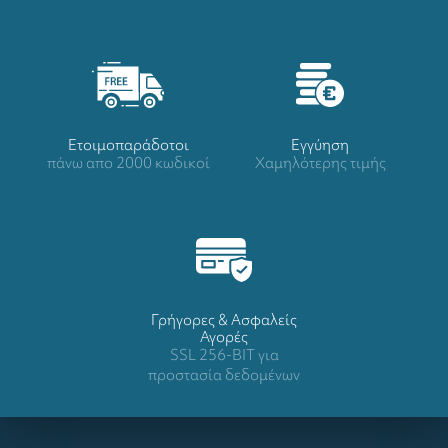
Ετοιμοπαράδοτοι
Eγγύηση
πάνω απο 2000 κωδικοί
Χαμηλότερης τιμής
Γρήγορες & Ασφαλείς
Αγορές
SSL 256-BIT για
προστασία δεδομένων