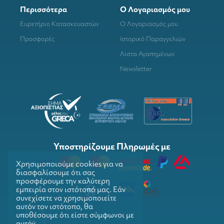
Περισσότερα
Ο Λογαριασμός μου
Ευρετήριο Κατασκευαστών
Ο Λογαριασμός μου
Προσφορές
Ιστορικό Παραγγελιών
Λίστα Αγαπημένων
Newsletter
Υποστηρίζουμε Πληρωμές με
Χρησιμοποιούμε cookies για να
διασφαλίσουμε ότι σας
προσφέρουμε την καλύτερη
εμπειρία στον ιστότοπό μας. Εάν
συνεχίσετε να χρησιμοποιείτε
αυτόν τον ιστότοπο, θα
υποθέσουμε ότι είστε σύμφωνοι με
αυτόν.