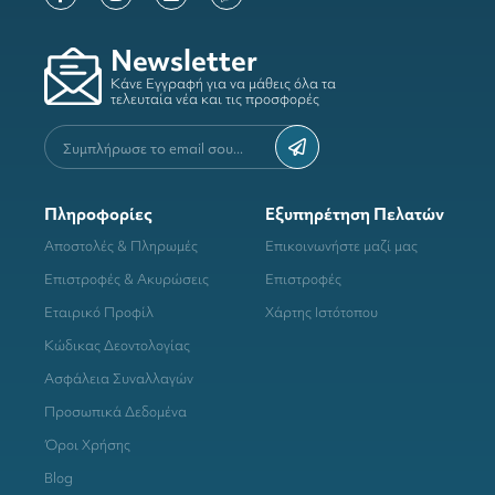
Newsletter
Κάνε Εγγραφή για να μάθεις όλα τα
τελευταία νέα και τις προσφορές
Πληροφορίες
Εξυπηρέτηση Πελατών
Αποστολές & Πληρωμές
Επικοινωνήστε μαζί μας
Επιστροφές & Ακυρώσεις
Επιστροφές
Εταιρικό Προφίλ
Χάρτης Ιστότοπου
Κώδικας Δεοντολογίας
Ασφάλεια Συναλλαγών
Προσωπικά Δεδομένα
Όροι Χρήσης
Blog