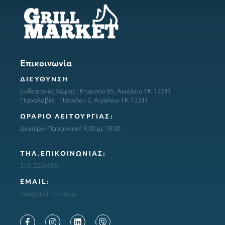
Επικοινωνία
ΔΙΕΥΘΥΝΣΗ
Εκθεσιακός Χώρος : Κηφισού 85, Αιγάλεω ΤΚ 12241
Παραλαβές : Προόδου 2, Αιγάλεω ΤΚ 12241
ΩΡΑΡΙΟ ΛΕΙΤΟΥΡΓΙΑΣ:
Δευτέρα-Παρασκευή 9:00 με 18:00
ΤΗΛ.ΕΠΙΚΟΙΝΩΝΙΑΣ:
210-2206956
ΕΜΑΙL:
info@grillmarket.gr