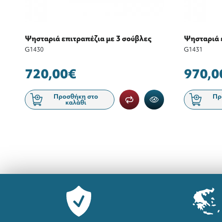
Ψησταριά επιτραπέζια με 3 σούβλες
Ψησταριά 
G1430
G1431
720,00€
970,0
Προσθήκη στο
Πρ
καλάθι