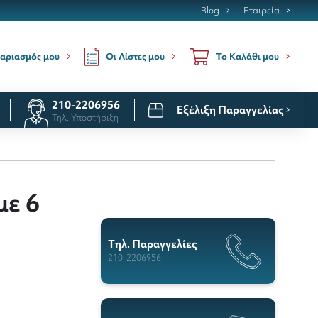
Blog
Εταιρεία
Οι Λίστες μου
αριασμός μου
Το Καλάθι μου
210-2206956
Εξέλιξη Παραγγελίας
Τηλ. Υποστήριξη
με 6
Tηλ. Παραγγελίες
210-2206956