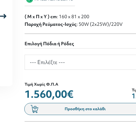
( M x Π x Y ) cm
: 160 x 81 x 200
Παροχή Ρεύματος-Ισχύς
: 50W (2x25W)/220V
Επιλογή Πόδια ή Ρόδες
Τιμή Χωρίς Φ.Π.Α
1.560,00€
Τι
1
Προσθήκη στο καλάθι