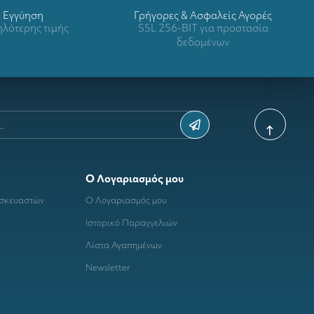
Eγγύηση
Γρήγορες & Ασφαλείς Αγορές
λότερης τιμής
SSL 256-BIT για προστασία
δεδομένων
Ο Λογαριασμός μου
ασκευαστών
Ο Λογαριασμός μου
Ιστορικό Παραγγελιών
Λίστα Αγαπημένων
Newsletter