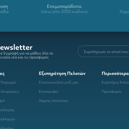
δοση
Ετοιμοπαράδοτοι
λλάδα
πάνω απο 2000 κωδικοί
Χαμη
ewsletter
ε Εγγραφή για να μάθεις όλα τα
ευταία νέα και τις προσφορές
ες
Εξυπηρέτηση Πελατών
Περισσότερα
 Πληρωμές
Επικοινωνήστε μαζί μας
Ευρετήριο Κατ
 Ακυρώσεις
Επιστροφές
Προσφορές
φίλ
Χάρτης Ιστότοπου
τολογίας
ναλλαγών
εδομένα