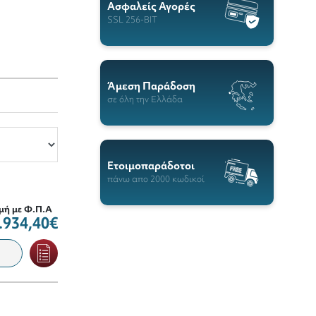
Ασφαλείς Αγορές
SSL 256-BIT
Άμεση Παράδοση
σε όλη την Ελλάδα
Ετοιμοπαράδοτοι
πάνω απο 2000 κωδικοί
μή με Φ.Π.Α
.934,40€