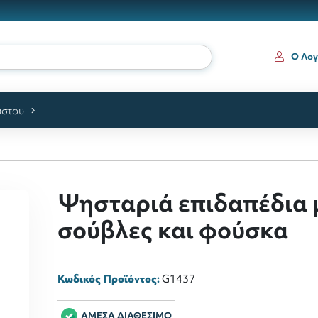
ι
Ο Λογ
ύστου
Ψησταριά επιδαπέδια 
σούβλες και φούσκα
Κωδικός Προϊόντος:
G1437
ΑΜΕΣΑ ΔΙΑΘΕΣΙΜΟ