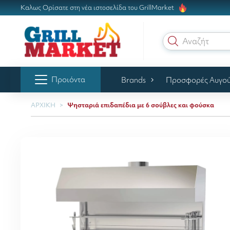
Καλως Ορίσατε στη νέα ιστοσελίδα του GrillMarket
Αναζήτηση γ
Προιόντα
Brands
Προσφορές Αυγο
ΑΡΧΙΚΗ
Ψησταριά επιδαπέδια με 6 σούβλες και φούσκα