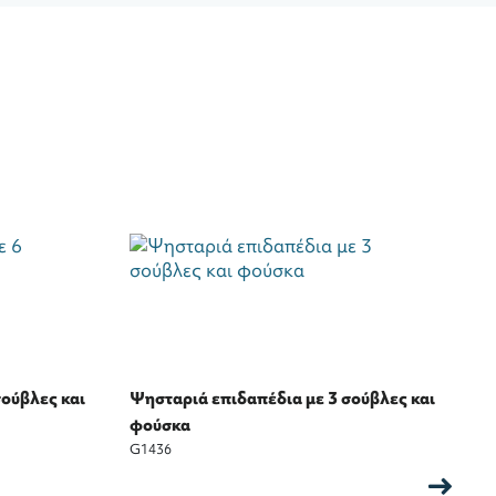
σούβλες και
Ψησταριά επιδαπέδια με 3 σούβλες και
Ψ
φούσκα
φ
G1436
G