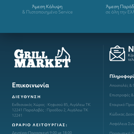
Άμεση Κάλυψη
Άμεση Παρά
& Πιστοποιημένο Service
σε όλη την Ε
N
Κάν
τελ
Πληροφορί
Επικοινωνία
Αποστολές &
Επιστροφές &
ΔΙΕΥΘΥΝΣΗ
Εταιρικό Προ
Εκθεσιακός Χώρος : Κηφισού 85, Αιγάλεω ΤΚ
12241 Παραλαβές : Προόδου 2, Αιγάλεω ΤΚ
Κώδικας Δεον
12241
Ασφάλεια Συ
ΩΡΑΡΙΟ ΛΕΙΤΟΥΡΓΙΑΣ:
Δευτέρα-Παρασκευή 9:00 με 18:00
Προσωπικά Δ