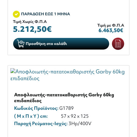
ΠΑΡΑΔΟΣΗ ΕΩΣ 1 ΜΗΝΑ
Τιμή Χωρίς Φ.Π.Α
Τιμή με Φ.Π.Α
5.212,50€
6.463,50€
Προσθήκη στο καλάθι
Αποφλοιωτής-πατατοκαθαριστής Garby 60kg
επιδαπέδιος
Κωδικός Προϊόντος:
G1789
( M x Π x Y ) cm:
57 x 92 x 125
Παροχή Ρεύματος-Ισχύς:
3Hp/400V