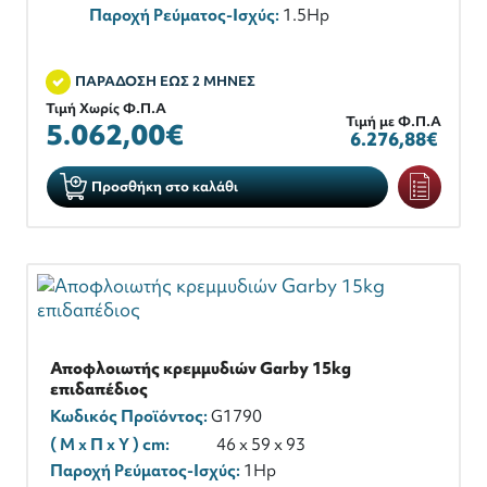
Παροχή Ρεύματος-Ισχύς:
1.5Hp
ΠΑΡΑΔΟΣΗ ΕΩΣ 2 ΜΗΝΕΣ
Τιμή Χωρίς Φ.Π.Α
Τιμή με Φ.Π.Α
5.062,00€
6.276,88€
Προσθήκη στο καλάθι
Αποφλοιωτής κρεμμυδιών Garby 15kg
επιδαπέδιος
Κωδικός Προϊόντος:
G1790
( M x Π x Y ) cm:
46 x 59 x 93
Παροχή Ρεύματος-Ισχύς:
1Hp