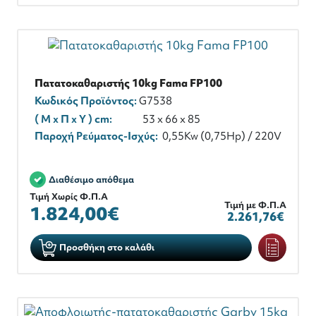
Πατατοκαθαριστής 10kg Fama FP100
Κωδικός Προϊόντος:
G7538
( M x Π x Y ) cm:
53 x 66 x 85
Παροχή Ρεύματος-Ισχύς:
0,55Kw (0,75Hp) / 220V
Διαθέσιμο απόθεμα
Τιμή Χωρίς Φ.Π.Α
Τιμή με Φ.Π.Α
1.824,00€
2.261,76€
Προσθήκη στο καλάθι