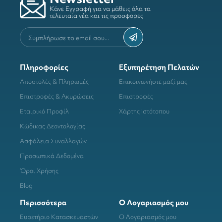
Κάνε Εγγραφή για να μάθεις όλα τα
τελευταία νέα και τις προσφορές
Πληροφορίες
Εξυπηρέτηση Πελατών
Αποστολές & Πληρωμές
Επικοινωνήστε μαζί μας
Επιστροφές & Ακυρώσεις
Επιστροφές
Εταιρικό Προφίλ
Χάρτης Ιστότοπου
Κώδικας Δεοντολογίας
Ασφάλεια Συναλλαγών
Προσωπικά Δεδομένα
Όροι Χρήσης
Blog
Περισσότερα
Ο Λογαριασμός μου
Ευρετήριο Κατασκευαστών
Ο Λογαριασμός μου