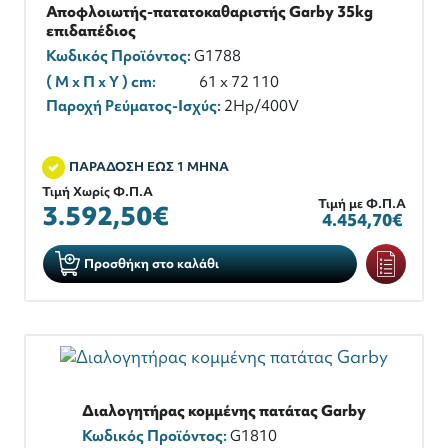
Αποφλοιωτής-πατατοκαθαριστής Garby 35kg
επιδαπέδιος
Κωδικός Προϊόντος:
G1788
( M x Π x Y ) cm:
61 x 72 110
Παροχή Ρεύματος-Ισχύς:
2Hp/400V
ΠΑΡΑΔΟΣΗ ΕΩΣ 1 ΜΗΝΑ
Τιμή Χωρίς Φ.Π.Α
Τιμή με Φ.Π.Α
3.592,50€
4.454,70€
Προσθήκη στο καλάθι
Διαλογητήρας κομμένης πατάτας Garby
Κωδικός Προϊόντος:
G1810