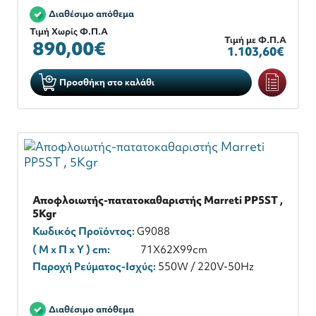
Διαθέσιμο απόθεμα
Τιμή Χωρίς Φ.Π.Α
Τιμή με Φ.Π.Α
890,00€
1.103,60€
Προσθήκη στο καλάθι
Αποφλοιωτής-πατατοκαθαριστής Marreti PP5ST ,
5Kgr
Κωδικός Προϊόντος:
G9088
( M x Π x Y ) cm:
71X62X99cm
Παροχή Ρεύματος-Ισχύς:
550W / 220V-50Hz
Διαθέσιμο απόθεμα