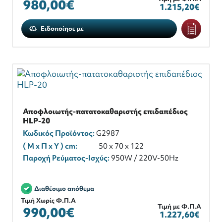
980,00€
1.215,20€
Ειδοποίησε με
Αποφλοιωτής-πατατοκαθαριστής επιδαπέδιος
HLP-20
Κωδικός Προϊόντος:
G2987
( M x Π x Y ) cm:
50 x 70 x 122
Παροχή Ρεύματος-Ισχύς:
950W / 220V-50Hz
Διαθέσιμο απόθεμα
Τιμή Χωρίς Φ.Π.Α
Τιμή με Φ.Π.Α
990,00€
1.227,60€