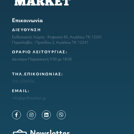
Επικοινωνία
ΔΙΕΥΘΥΝΣΗ
Εκθεσιακός Χώρος : Κηφισού 85, Αιγάλεω ΤΚ 12241
Παραλαβές : Προόδου 2, Αιγάλεω ΤΚ 12241
ΩΡΑΡΙΟ ΛΕΙΤΟΥΡΓΙΑΣ:
Δευτέρα-Παρασκευή 9:00 με 18:00
ΤΗΛ.ΕΠΙΚΟΙΝΩΝΙΑΣ:
210-2206956
ΕΜΑΙL:
info@grillmarket.gr
Newsletter