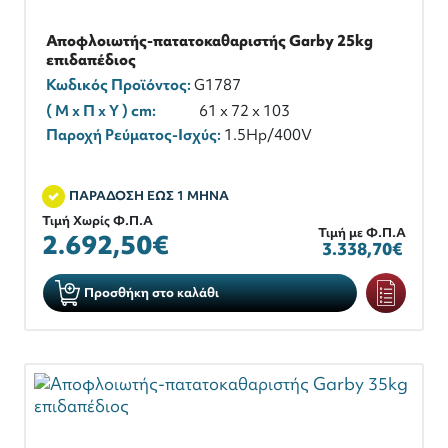
Αποφλοιωτής-πατατοκαθαριστής Garby 25kg
επιδαπέδιος
Κωδικός Προϊόντος:
G1787
( M x Π x Y ) cm:
61 x 72 x 103
Παροχή Ρεύματος-Ισχύς:
1.5Hp/400V
ΠΑΡΑΔΟΣΗ ΕΩΣ 1 ΜΗΝΑ
Τιμή Χωρίς Φ.Π.Α
Τιμή με Φ.Π.Α
2.692,50€
3.338,70€
Προσθήκη στο καλάθι