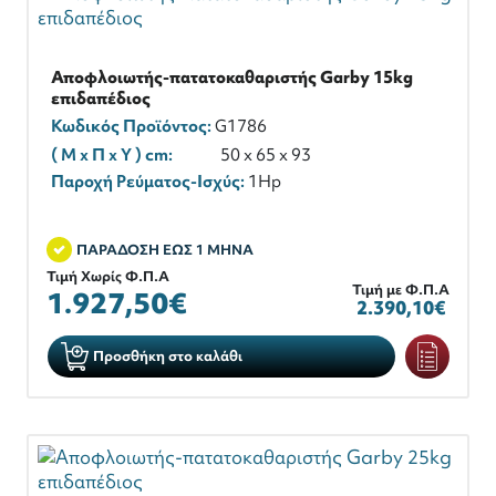
Αποφλοιωτής-πατατοκαθαριστής Garby 15kg
επιδαπέδιος
Κωδικός Προϊόντος:
G1786
( M x Π x Y ) cm:
50 x 65 x 93
Παροχή Ρεύματος-Ισχύς:
1Hp
ΠΑΡΑΔΟΣΗ ΕΩΣ 1 ΜΗΝΑ
Τιμή Χωρίς Φ.Π.Α
Τιμή με Φ.Π.Α
1.927,50€
2.390,10€
Προσθήκη στο καλάθι