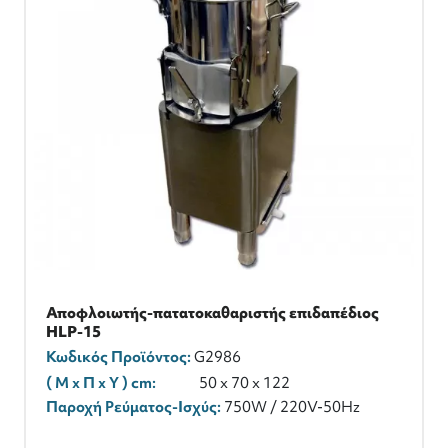
Αποφλοιωτής-πατατοκαθαριστής επιδαπέδιος
HLP-15
Κωδικός Προϊόντος:
G2986
( M x Π x Y ) cm:
50 x 70 x 122
Παροχή Ρεύματος-Ισχύς:
750W / 220V-50Hz