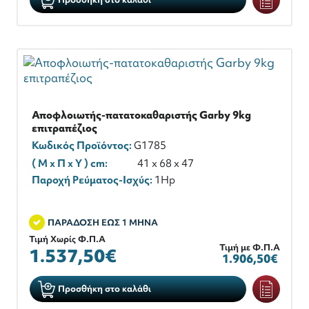
Αποφλοιωτής-πατατοκαθαριστής Garby 9kg
επιτραπέζιος
Κωδικός Προϊόντος:
G1785
( M x Π x Y ) cm:
41 x 68 x 47
Παροχή Ρεύματος-Ισχύς:
1Hp
ΠΑΡΑΔΟΣΗ ΕΩΣ 1 ΜΗΝΑ
Τιμή Χωρίς Φ.Π.Α
Τιμή με Φ.Π.Α
1.537,50€
1.906,50€
Προσθήκη στο καλάθι