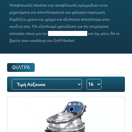
Αποφλοιωτές
πατάτας και αποφλοιωτές κρεμμυδιών είναι
μηχανήματα για αποτελεσματική και γρήγορη παραγωγή.
Κερδίζετε χρόνο και χρήμα και αξιόπιστο αποτέλεσμα στην
κουζίνα σας. Ότι εξοπλισμό χρειάζεστε για την επιχείρηση
εστίασης όπως για την
επεξεργασία τροφίμων
και όχι μόνο, θα το
βρείτε στον κατάλογο του Grill Market.
ΦΙΛΤΡΑ