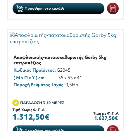
Προσθήκη στο καλάθι
Αποφλοιωτής-πατατοκαθαριστής Garby 5kg
επιτραπέζιος
Κωδικός Προϊόντος:
G2045
( M x Π x Y ) cm:
35 x 55 x 41
Παροχή Ρεύματος-Ισχύς:
0,5Hp
ΠΑΡΑΔΟΣΗ 3-10 ΜΕΡΕΣ
Τιμή Χωρίς Φ.Π.Α
Τιμή με Φ.Π.Α
1.312,50€
1.627,50€
Προσθήκη στο καλάθι