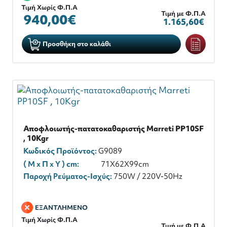
Τιμή Χωρίς Φ.Π.Α
Τιμή με Φ.Π.Α
940,00€
1.165,60€
Προσθήκη στο καλάθι
Αποφλοιωτής-πατατοκαθαριστής Marreti PP10SF
, 10Kgr
Κωδικός Προϊόντος:
G9089
( M x Π x Y ) cm:
71X62X99cm
Παροχή Ρεύματος-Ισχύς:
750W / 220V-50Hz
ΕΞΑΝΤΛΗΜΕΝΟ
Τιμή Χωρίς Φ.Π.Α
Τιμή με Φ.Π.Α