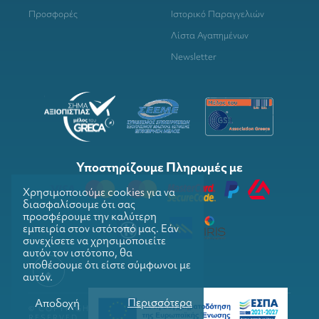
Προσφορές
Ιστορικό Παραγγελιών
Λίστα Αγαπημένων
Newsletter
Υποστηρίζουμε Πληρωμές με
Χρησιμοποιούμε cookies για να
διασφαλίσουμε ότι σας
προσφέρουμε την καλύτερη
εμπειρία στον ιστότοπό μας. Εάν
συνεχίσετε να χρησιμοποιείτε
αυτόν τον ιστότοπο, θα
υποθέσουμε ότι είστε σύμφωνοι με
αυτόν.
Περισσότερα
Αποδοχή
© COPYRIGHTS 2026. GRILLMARKET. ALL RIGHTS
RESERVED