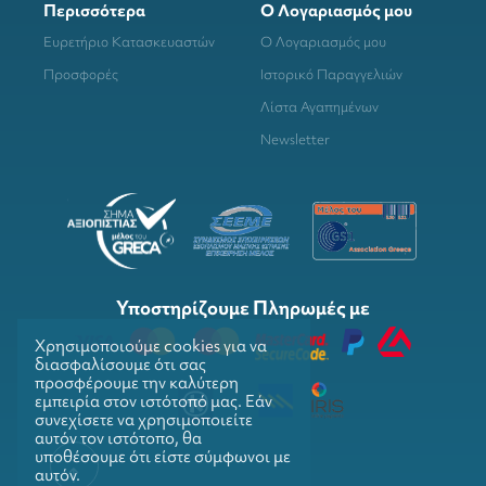
Περισσότερα
Ο Λογαριασμός μου
Ευρετήριο Κατασκευαστών
Ο Λογαριασμός μου
Προσφορές
Ιστορικό Παραγγελιών
Λίστα Αγαπημένων
Newsletter
Υποστηρίζουμε Πληρωμές με
Χρησιμοποιούμε cookies για να
διασφαλίσουμε ότι σας
προσφέρουμε την καλύτερη
εμπειρία στον ιστότοπό μας. Εάν
συνεχίσετε να χρησιμοποιείτε
αυτόν τον ιστότοπο, θα
υποθέσουμε ότι είστε σύμφωνοι με
αυτόν.