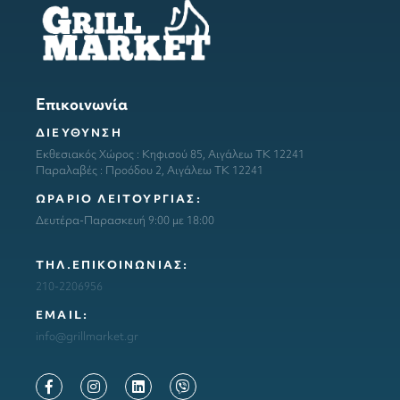
Επικοινωνία
ΔΙΕΥΘΥΝΣΗ
Εκθεσιακός Χώρος : Κηφισού 85, Αιγάλεω ΤΚ 12241
Παραλαβές : Προόδου 2, Αιγάλεω ΤΚ 12241
ΩΡΑΡΙΟ ΛΕΙΤΟΥΡΓΙΑΣ:
Δευτέρα-Παρασκευή 9:00 με 18:00
ΤΗΛ.ΕΠΙΚΟΙΝΩΝΙΑΣ:
210-2206956
ΕΜΑΙL:
info@grillmarket.gr