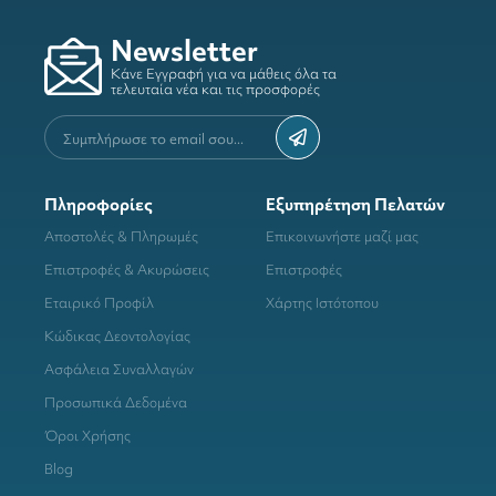
Newsletter
Κάνε Εγγραφή για να μάθεις όλα τα
τελευταία νέα και τις προσφορές
Πληροφορίες
Εξυπηρέτηση Πελατών
Αποστολές & Πληρωμές
Επικοινωνήστε μαζί μας
Επιστροφές & Ακυρώσεις
Επιστροφές
Εταιρικό Προφίλ
Χάρτης Ιστότοπου
Κώδικας Δεοντολογίας
Ασφάλεια Συναλλαγών
Προσωπικά Δεδομένα
Όροι Χρήσης
Blog