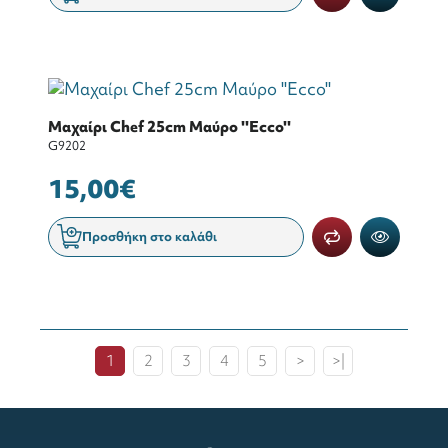
Μαχαίρι Chef 25cm Μαύρο ''Ecco''
G9202
15,00€
Προσθήκη στο καλάθι
1
2
3
4
5
>
>|