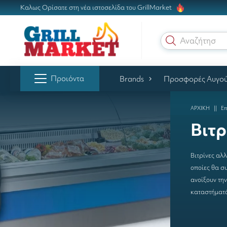
Καλως Ορίσατε στη νέα ιστοσελίδα του GrillMarket
Αναζήτηση γ
Προιόντα
Brands
Προσφορές Αυγο
ΑΡΧΙΚΗ
Επ
Βιτρ
Βιτρίνες αλ
οποίες θα σ
ανοίξουν την
καταστήματός