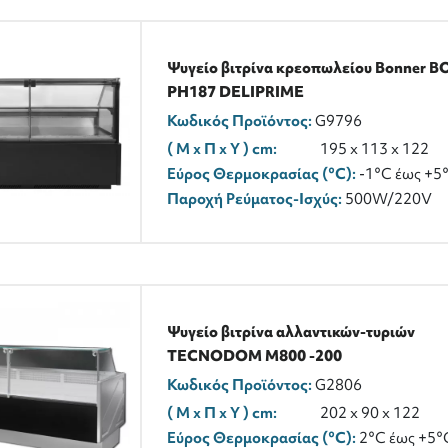
Ψυγείο βιτρίνα κρεοπωλείου Bonner B
PH187 DELIPRIME
Κωδικός Προϊόντος:
G9796
( M x Π x Y ) cm:
195 x 113 x 122
Εύρος Θερμοκρασίας (°C):
-1°C έως +5
Παροχή Ρεύματος-Ισχύς:
500W/220V
Ψυγείο βιτρίνα αλλαντικών-τυριών
TECNODOM M800 -200
Κωδικός Προϊόντος:
G2806
( M x Π x Y ) cm:
202 x 90 x 122
Εύρος Θερμοκρασίας (°C):
2°C έως +5°