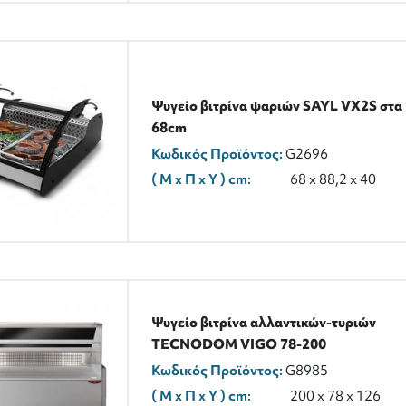
Ψυγείο βιτρίνα ψαριών SAYL VX2S στα
68cm
Κωδικός Προϊόντος:
G2696
( M x Π x Y ) cm:
68 x 88,2 x 40
Ψυγείο βιτρίνα αλλαντικών-τυριών
TECNODOM VIGO 78-200
Κωδικός Προϊόντος:
G8985
( M x Π x Y ) cm:
200 x 78 x 126