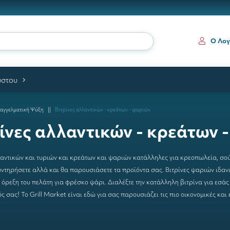
ια κατηγ
Ο Λογ
ύστου
αγγελματική Ψύξη
Βιτρίνες αλλαντικών - κρεάτων - ψαριών
ίνες αλλαντικών - κρεάτων 
λαντικών
και
τυριών
και
κρεάτων
και
ψαριών
κατάλληλες για κρεοπωλεία, σούπ
υντηρήσετε αλλά και θα παρουσιάσετε τα προϊόντα σας. Βιτρίνες ψαριών ιδαν
 όρεξη του πελάτη για φρέσκο ψάρι. Διαλέξτε την κατάλληλη βιτρίνα για εσάς 
 σας! To Grill Market είναι εδώ για σας παρουσιάζει τις πιο οικονομικές κα