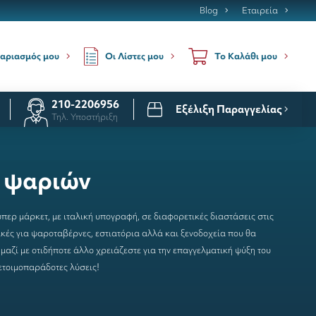
Blog
Εταιρεία
Οι Λίστες μου
αριασμός μου
Το Καλάθι μου
210-2206956
Εξέλιξη Παραγγελίας
Τηλ. Υποστήριξη
- ψαριών
ερ μάρκετ, με ιταλική υπογραφή, σε διαφορετικές διαστάσεις στις
ικές για ψαροταβέρνες, εστιατόρια αλλά και ξενοδοχεία που θα
μαζί με οτιδήποτε άλλο χρειάζεστε για την
επαγγελματική ψύξη
του
ι ετοιμοπαράδοτες λύσεις!