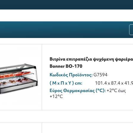
Βιτρίνα επιτραπέζια ψυχόμενη ψαριέρα
Bonner BO-170
Κωδικός Προϊόντος:
G7594
( M x Π x Y ) cm:
101.4 x 87.4 x 41.
Εύρος Θερμοκρασίας (°C):
+2°C έως
+12°C