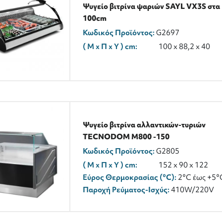
Ψυγείο βιτρίνα ψαριών SAYL VX3S στα
100cm
Κωδικός Προϊόντος:
G2697
( M x Π x Y ) cm:
100 x 88,2 x 40
Ψυγείο βιτρίνα αλλαντικών-τυριών
TECNODOM M800 -150
Κωδικός Προϊόντος:
G2805
( M x Π x Y ) cm:
152 x 90 x 122
Εύρος Θερμοκρασίας (°C):
2°C έως +5°
Παροχή Ρεύματος-Ισχύς:
410W/220V