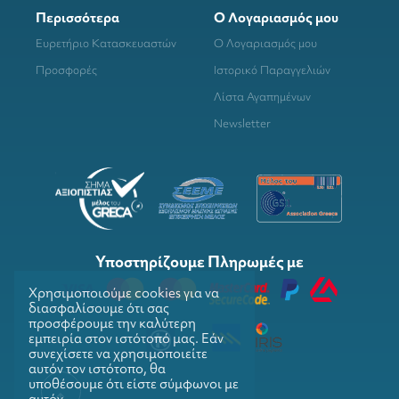
Περισσότερα
Ο Λογαριασμός μου
Ευρετήριο Κατασκευαστών
Ο Λογαριασμός μου
Προσφορές
Ιστορικό Παραγγελιών
Λίστα Αγαπημένων
Newsletter
Υποστηρίζουμε Πληρωμές με
Χρησιμοποιούμε cookies για να
διασφαλίσουμε ότι σας
προσφέρουμε την καλύτερη
εμπειρία στον ιστότοπό μας. Εάν
συνεχίσετε να χρησιμοποιείτε
αυτόν τον ιστότοπο, θα
υποθέσουμε ότι είστε σύμφωνοι με
αυτόν.