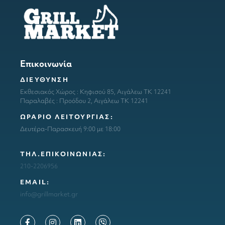
Επικοινωνία
ΔΙΕΥΘΥΝΣΗ
Εκθεσιακός Χώρος : Κηφισού 85, Αιγάλεω ΤΚ 12241
Παραλαβές : Προόδου 2, Αιγάλεω ΤΚ 12241
ΩΡΑΡΙΟ ΛΕΙΤΟΥΡΓΙΑΣ:
Δευτέρα-Παρασκευή 9:00 με 18:00
ΤΗΛ.ΕΠΙΚΟΙΝΩΝΙΑΣ:
210-2206956
ΕΜΑΙL:
info@grillmarket.gr