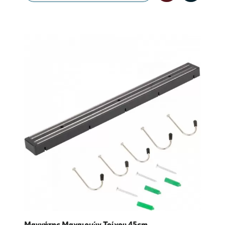
Μαγνήτης Μαχαιριών Τοίχου 45cm