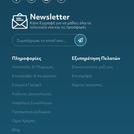
Newsletter
Κάνε Εγγραφή για να μάθεις όλα τα
τελευταία νέα και τις προσφορές
Πληροφορίες
Εξυπηρέτηση Πελατών
Αποστολές & Πληρωμές
Επικοινωνήστε μαζί μας
Επιστροφές & Ακυρώσεις
Επιστροφές
Εταιρικό Προφίλ
Χάρτης Ιστότοπου
Κώδικας Δεοντολογίας
Ασφάλεια Συναλλαγών
Προσωπικά Δεδομένα
Όροι Χρήσης
Blog