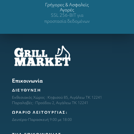
Γρήγορες & Ασφαλείς
Αγορές
SSL 256-BIT για
προστασία δεδομένων
Επικοινωνία
ΔΙΕΥΘΥΝΣΗ
Εκθεσιακός Χώρος : Κηφισού 85, Αιγάλεω ΤΚ 12241
Παραλαβές : Προόδου 2, Αιγάλεω ΤΚ 12241
ΩΡΑΡΙΟ ΛΕΙΤΟΥΡΓΙΑΣ:
Δευτέρα-Παρασκευή 9:00 με 18:00