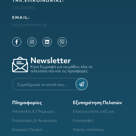
ΤΗΛ.ΕΠΙΚΟΙΝΩΝΙΑΣ:
210-2206956
ΕΜΑΙL:
info@grillmarket.gr
Newsletter
Κάνε Εγγραφή για να μάθεις όλα τα
τελευταία νέα και τις προσφορές
Πληροφορίες
Εξυπηρέτηση Πελατών
Αποστολές & Πληρωμές
Επικοινωνήστε μαζί μας
Επιστροφές & Ακυρώσεις
Επιστροφές
Εταιρικό Προφίλ
Χάρτης Ιστότοπου