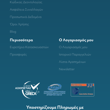
Κώδικας Δεοντολογίας
Ασφάλεια Συναλλαγών
Προσωπικά Δεδομένα
Όροι Χρήσης
Blog
Περισσότερα
Ο Λογαριασμός μου
Ευρετήριο Κατασκευαστών
Ο Λογαριασμός μου
Προσφορές
Ιστορικό Παραγγελιών
Λίστα Αγαπημένων
Newsletter
Υποστηρίζουμε Πληρωμές με