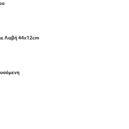
oo
με Λαβή 44x12cm
υσόμενη