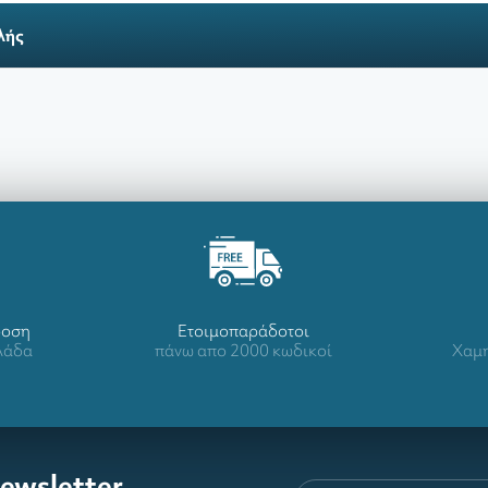
λής
δοση
Ετοιμοπαράδοτοι
λλάδα
πάνω απο 2000 κωδικοί
Χαμη
ewsletter