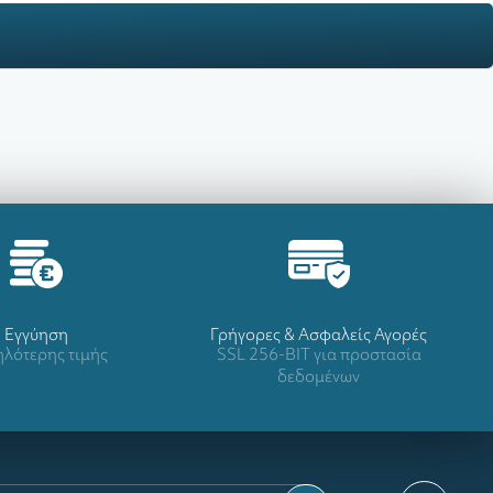
Eγγύηση
Γρήγορες & Ασφαλείς Αγορές
λότερης τιμής
SSL 256-BIT για προστασία
δεδομένων