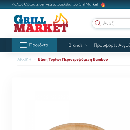
Καλως Ορίσατε στη νέα ιστοσελίδα του GrillMarket
Αναζήτηση
Προιόντα
Brands
Προσφορές Αυγο
ΑΡΧΙΚΗ
Βάση Τυρίων Περιστρεφόμενη Bamboo