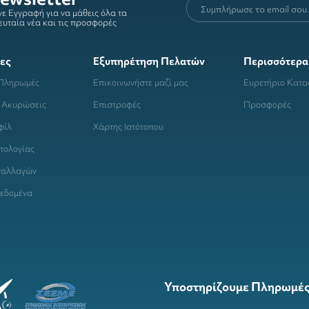
ε Εγγραφή για να μάθεις όλα τα
ευταία νέα και τις προσφορές
ες
Εξυπηρέτηση Πελατών
Περισσότερα
 Πληρωμές
Επικοινωνήστε μαζί μας
Ευρετήριο Κατ
 Ακυρώσεις
Επιστροφές
Προσφορές
φίλ
Χάρτης Ιστότοπου
τολογίας
ναλλαγών
εδομένα
Υποστηρίζουμε Πληρωμές