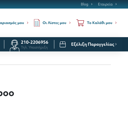
Blog
Εταιρεία
Οι Λίστες μου
αριασμός μου
Το Καλάθι μου
210-2206956
Εξέλιξη Παραγγελίας
Τηλ. Υποστήριξη
boo