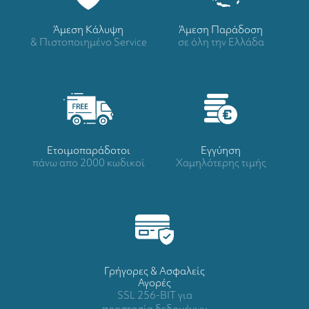
Άμεση Κάλυψη
Άμεση Παράδοση
& Πιστοποιημένο Service
σε όλη την Ελλάδα
Ετοιμοπαράδοτοι
Eγγύηση
πάνω απο 2000 κωδικοί
Χαμηλότερης τιμής
Γρήγορες & Ασφαλείς
Αγορές
SSL 256-BIT για
προστασία δεδομένων