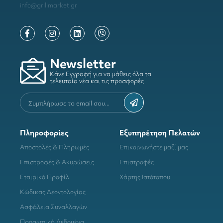
info@grillmarket.gr
Newsletter
Κάνε Εγγραφή για να μάθεις όλα τα
τελευταία νέα και τις προσφορές
Πληροφορίες
Εξυπηρέτηση Πελατών
Αποστολές & Πληρωμές
Επικοινωνήστε μαζί μας
Επιστροφές & Ακυρώσεις
Επιστροφές
Εταιρικό Προφίλ
Χάρτης Ιστότοπου
Κώδικας Δεοντολογίας
Ασφάλεια Συναλλαγών
Προσωπικά Δεδομένα