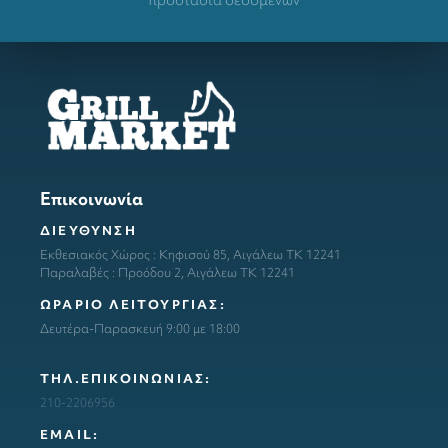
Επικοινωνία
ΔΙΕΥΘΥΝΣΗ
Εκθεσιακός Χώρος : Κηφισού 85, Αιγάλεω ΤΚ 12241
Παραλαβές : Προόδου 2, Αιγάλεω ΤΚ 12241
ΩΡΑΡΙΟ ΛΕΙΤΟΥΡΓΙΑΣ:
Δευτέρα-Παρασκευή 9:00 με 18:00
ΤΗΛ.ΕΠΙΚΟΙΝΩΝΙΑΣ:
210-2206956
ΕΜΑΙL: