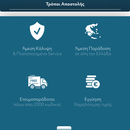
Τρόποι Αποστολής
Άμεση Κάλυψη
Άμεση Παράδοση
& Πιστοποιημένο Service
σε όλη την Ελλάδα
Ετοιμοπαράδοτοι
Eγγύηση
πάνω απο 2000 κωδικοί
Χαμηλότερης τιμής