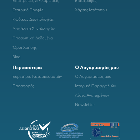
Επιστροφές & Ακυρώσεις
Επιστροφές
Εταιρικό Προφίλ
Χάρτης Ιστότοπου
Κώδικας Δεοντολογίας
Ασφάλεια Συναλλαγών
Προσωπικά Δεδομένα
Όροι Χρήσης
Blog
Περισσότερα
Ο Λογαριασμός μου
Ευρετήριο Κατασκευαστών
Ο Λογαριασμός μου
Προσφορές
Ιστορικό Παραγγελιών
Λίστα Αγαπημένων
Newsletter