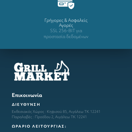
Γρήγορες & Ασφαλείς
Αγορές
SSL 256-BIT για
προστασία δεδομένων
Επικοινωνία
ΔΙΕΥΘΥΝΣΗ
Εκθεσιακός Χώρος : Κηφισού 85, Αιγάλεω ΤΚ 12241
Παραλαβές : Προόδου 2, Αιγάλεω ΤΚ 12241
ΩΡΑΡΙΟ ΛΕΙΤΟΥΡΓΙΑΣ: