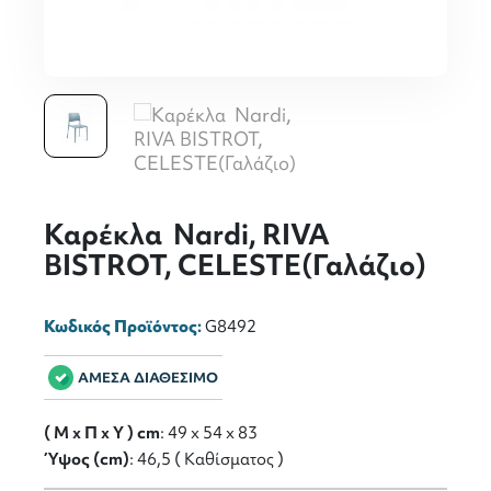
Καρέκλα Nardi, RIVA
BISTROT, CELESTE(Γαλάζιο)
Κωδικός Προϊόντος:
G8492
ΑΜΕΣΑ ΔΙΑΘΕΣΙΜΟ
( M x Π x Y ) cm
: 49 x 54 x 83
Ύψος (cm)
: 46,5 ( Καθίσματος )