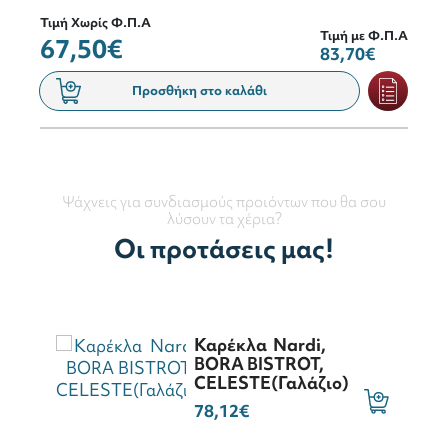
Τιμή Χωρίς Φ.Π.Α
Τιμή με Φ.Π.Α
67,50€
83,70€
Προσθήκη στο καλάθι
Ψάχνεις για συνδιασμούς προιόντων που θα σου
λύσουν τα χέρια?
Οι προτάσεις μας!
Καρέκλα Nardi,
BORA BISTROT,
CELESTE(Γαλάζιο)
78,12€