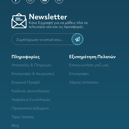
Newsletter
Κάνε Εγγραφή για να μάθεις όλα τα
τελευταία νέα και τις προσφορές
Πληροφορίες
Εξυπηρέτηση Πελατών
Αποστολές & Πληρωμές
Επικοινωνήστε μαζί μας
Επιστροφές & Ακυρώσεις
Επιστροφές
Εταιρικό Προφίλ
Χάρτης Ιστότοπου
Κώδικας Δεοντολογίας
Ασφάλεια Συναλλαγών
Προσωπικά Δεδομένα
Όροι Χρήσης
Blog