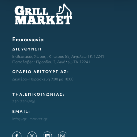
Επικοινωνία
ΔΙΕΥΘΥΝΣΗ
Εκθεσιακός Χώρος : Κηφισού 85, Αιγάλεω ΤΚ 12241
Παραλαβές : Προόδου 2, Αιγάλεω ΤΚ 12241
ΩΡΑΡΙΟ ΛΕΙΤΟΥΡΓΙΑΣ:
Δευτέρα-Παρασκευή 9:00 με 18:00
ΤΗΛ.ΕΠΙΚΟΙΝΩΝΙΑΣ:
210-2206956
ΕΜΑΙL:
info@grillmarket.gr