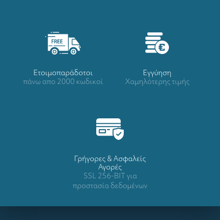
Ετοιμοπαράδοτοι
Eγγύηση
πάνω απο 2000 κωδικοί
Χαμηλότερης τιμής
Γρήγορες & Ασφαλείς
Αγορές
SSL 256-BIT για
προστασία δεδομένων