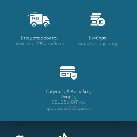
Ετοιμοπαράδοτοι
Eγγύηση
πάνω απο 2000 κωδικοί
Χαμηλότερης τιμής
Γρήγορες & Ασφαλείς
Αγορές
SSL 256-BIT για
προστασία δεδομένων