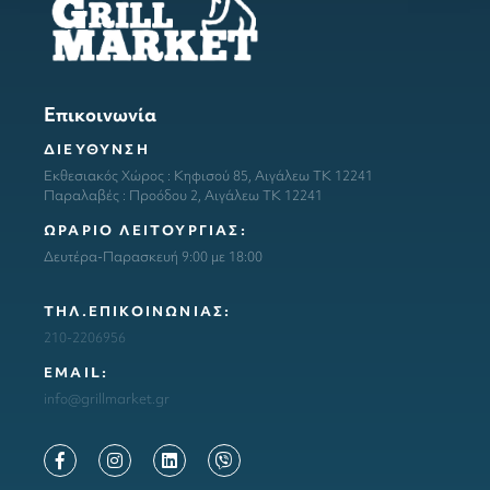
Επικοινωνία
ΔΙΕΥΘΥΝΣΗ
Εκθεσιακός Χώρος : Κηφισού 85, Αιγάλεω ΤΚ 12241
Παραλαβές : Προόδου 2, Αιγάλεω ΤΚ 12241
ΩΡΑΡΙΟ ΛΕΙΤΟΥΡΓΙΑΣ:
Δευτέρα-Παρασκευή 9:00 με 18:00
ΤΗΛ.ΕΠΙΚΟΙΝΩΝΙΑΣ:
210-2206956
ΕΜΑΙL:
info@grillmarket.gr