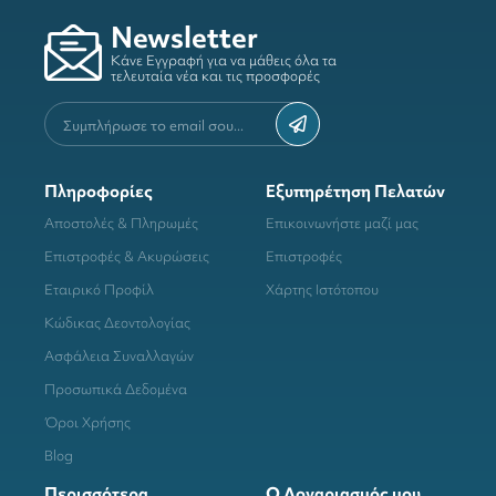
Newsletter
Κάνε Εγγραφή για να μάθεις όλα τα
τελευταία νέα και τις προσφορές
Πληροφορίες
Εξυπηρέτηση Πελατών
Αποστολές & Πληρωμές
Επικοινωνήστε μαζί μας
Επιστροφές & Ακυρώσεις
Επιστροφές
Εταιρικό Προφίλ
Χάρτης Ιστότοπου
Κώδικας Δεοντολογίας
Ασφάλεια Συναλλαγών
Προσωπικά Δεδομένα
Όροι Χρήσης
Blog
Περισσότερα
Ο Λογαριασμός μου