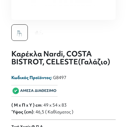
Καρέκλα Nardi, COSTA
BISTROT, CELESTE(Γαλάζιο)
Κωδικός Προϊόντος:
G8497
ΑΜΕΣΑ ΔΙΑΘΕΣΙΜΟ
( M x Π x Y ) cm
: 49 x 54 x 83
Ύψος (cm)
: 46,5 ( Καθίσματος )
Τιμή Χωρίς Φ.Π.Α