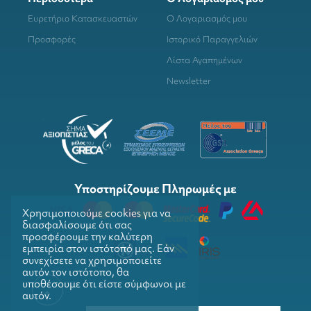
Ευρετήριο Κατασκευαστών
Ο Λογαριασμός μου
Προσφορές
Ιστορικό Παραγγελιών
Λίστα Αγαπημένων
Newsletter
Υποστηρίζουμε Πληρωμές με
Χρησιμοποιούμε cookies για να
διασφαλίσουμε ότι σας
προσφέρουμε την καλύτερη
εμπειρία στον ιστότοπό μας. Εάν
συνεχίσετε να χρησιμοποιείτε
αυτόν τον ιστότοπο, θα
υποθέσουμε ότι είστε σύμφωνοι με
αυτόν.