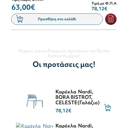
Τιμή με Φ.Π.Α
63,00€
78,12€
Προσθήκη στο καλάθι
Ψάχνεις για συνδιασμούς προιόντων που θα σου
λύσουν τα χέρια?
Οι προτάσεις μας!
Καρέκλα Nardi,
BORA BISTROT,
CELESTE(Γαλάζιο)
78,12€
Καρέκλα Nardi,