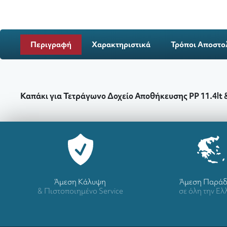
Περιγραφή
Χαρακτηριστικά
Τρόποι Αποστο
Καπάκι για Τετράγωνο Δοχείο Αποθήκευσης PP 11.4lt & 
Άμεση Κάλυψη
Άμεση Παρά
& Πιστοποιημένο Service
σε όλη την Ε