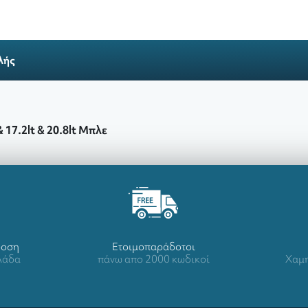
λής
17.2lt & 20.8lt Μπλε
δοση
Ετοιμοπαράδοτοι
λλάδα
πάνω απο 2000 κωδικοί
Χαμη