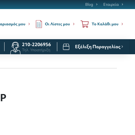
Blog
Εταιρεία
Οι Λίστες μου
αριασμός μου
Το Καλάθι μου
210-2206956
Εξέλιξη Παραγγελίας
Τηλ. Υποστήριξη
PP