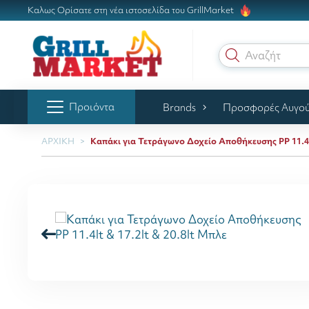
Καλως Ορίσατε στη νέα ιστοσελίδα του GrillMarket
Αναζήτηση γ
Προιόντα
Brands
Προσφορές Αυγο
ΑΡΧΙΚΗ
Καπάκι για Τετράγωνο Δοχείο Αποθήκευσης PP 11.4lt