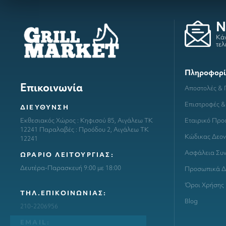
N
Κάν
τελ
Πληροφορί
Επικοινωνία
Αποστολές &
Επιστροφές &
ΔΙΕΥΘΥΝΣΗ
Εταιρικό Προ
Εκθεσιακός Χώρος : Κηφισού 85, Αιγάλεω ΤΚ
12241 Παραλαβές : Προόδου 2, Αιγάλεω ΤΚ
Κώδικας Δεον
12241
Ασφάλεια Συ
ΩΡΑΡΙΟ ΛΕΙΤΟΥΡΓΙΑΣ:
Δευτέρα-Παρασκευή 9:00 με 18:00
Προσωπικά Δ
Όροι Χρήσης
ΤΗΛ.ΕΠΙΚΟΙΝΩΝΙΑΣ:
Blog
210-2206956
ΕΜΑΙL: