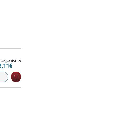
Τιμή με Φ.Π.Α
2,11€