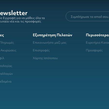
ewsletter
ε Εγγραφή για να μάθεις όλα τα
ευταία νέα και τις προσφορές
ες
Εξυπηρέτηση Πελατών
Περισσότερα
 Πληρωμές
Επικοινωνήστε μαζί μας
Ευρετήριο Κατ
 Ακυρώσεις
Επιστροφές
Προσφορές
φίλ
Χάρτης Ιστότοπου
τολογίας
ναλλαγών
εδομένα