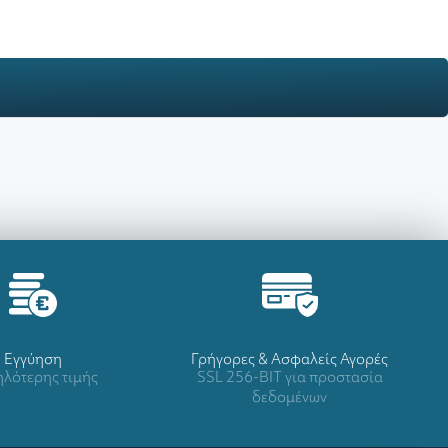
Eγγύηση
Γρήγορες & Ασφαλείς Αγορές
λότερης τιμής
SSL 256-BIT για προστασία
δεδομένων