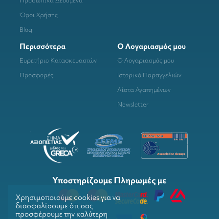
Προσωπικά Δεδομένα
Όροι Χρήσης
Blog
Περισσότερα
Ο Λογαριασμός μου
Ευρετήριο Κατασκευαστών
Ο Λογαριασμός μου
Προσφορές
Ιστορικό Παραγγελιών
Λίστα Αγαπημένων
Newsletter
Υποστηρίζουμε Πληρωμές με
Χρησιμοποιούμε cookies για να
διασφαλίσουμε ότι σας
προσφέρουμε την καλύτερη