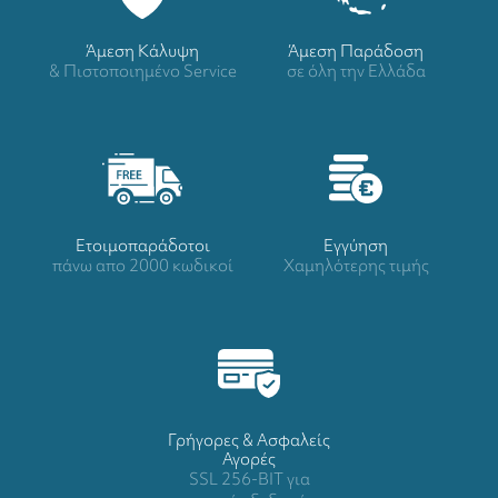
Άμεση Κάλυψη
Άμεση Παράδοση
& Πιστοποιημένο Service
σε όλη την Ελλάδα
Ετοιμοπαράδοτοι
Eγγύηση
πάνω απο 2000 κωδικοί
Χαμηλότερης τιμής
Γρήγορες & Ασφαλείς
Αγορές
SSL 256-BIT για