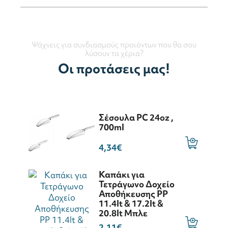
Ψάχνεις για συνδιασμούς προιόντων που θα σου
λύσουν τα χέρια?
Οι προτάσεις μας!
Σέσουλα PC 24oz ,
700ml
4,34€
Καπάκι για
Τετράγωνο Δοχείο
Αποθήκευσης PP
11.4lt & 17.2lt &
20.8lt Μπλε
2,11€