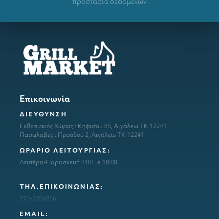
προστασία δεδομένων
Επικοινωνία
ΔΙΕΥΘΥΝΣΗ
Εκθεσιακός Χώρος : Κηφισού 85, Αιγάλεω ΤΚ 12241
Παραλαβές : Προόδου 2, Αιγάλεω ΤΚ 12241
ΩΡΑΡΙΟ ΛΕΙΤΟΥΡΓΙΑΣ:
Δευτέρα-Παρασκευή 9:00 με 18:00
ΤΗΛ.ΕΠΙΚΟΙΝΩΝΙΑΣ:
210-2206956
ΕΜΑΙL: