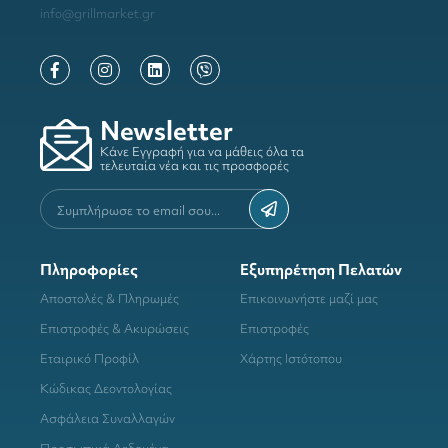
info@grillmarket.gr
Newsletter
Κάνε Εγγραφή για να μάθεις όλα τα
τελευταία νέα και τις προσφορές
Πληροφορίες
Εξυπηρέτηση Πελατών
Αποστολές & Πληρωμές
Επικοινωνήστε μαζί μας
Επιστροφές & Ακυρώσεις
Επιστροφές
Εταιρικό Προφίλ
Χάρτης Ιστότοπου
Κώδικας Δεοντολογίας
Ασφάλεια Συναλλαγών