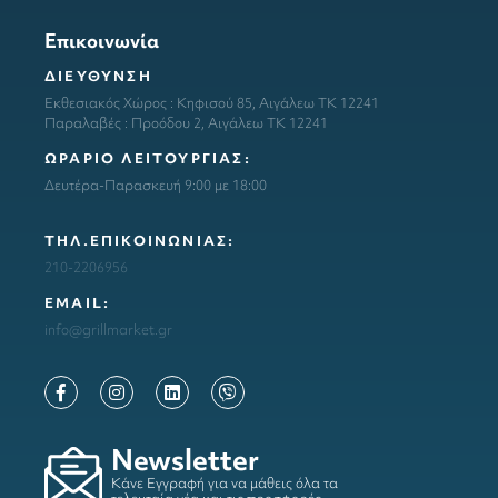
Επικοινωνία
ΔΙΕΥΘΥΝΣΗ
Εκθεσιακός Χώρος : Κηφισού 85, Αιγάλεω ΤΚ 12241
Παραλαβές : Προόδου 2, Αιγάλεω ΤΚ 12241
ΩΡΑΡΙΟ ΛΕΙΤΟΥΡΓΙΑΣ:
Δευτέρα-Παρασκευή 9:00 με 18:00
ΤΗΛ.ΕΠΙΚΟΙΝΩΝΙΑΣ:
210-2206956
ΕΜΑΙL:
info@grillmarket.gr
Newsletter
Κάνε Εγγραφή για να μάθεις όλα τα