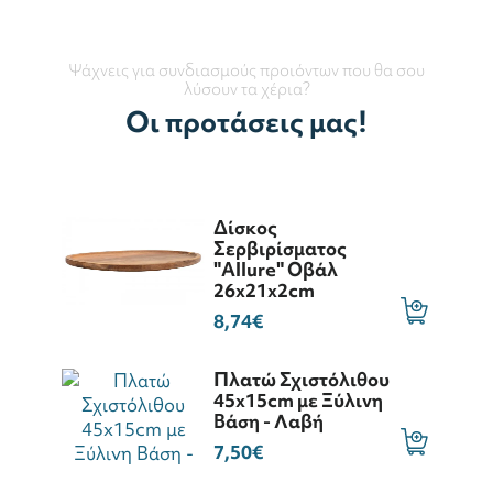
Ψάχνεις για συνδιασμούς προιόντων που θα σου
λύσουν τα χέρια?
Οι προτάσεις μας!
Δίσκος
Σερβιρίσματος
"Allure" Οβάλ
26x21x2cm
8,74€
Πλατώ Σχιστόλιθου
45x15cm με Ξύλινη
Βάση - Λαβή
7,50€