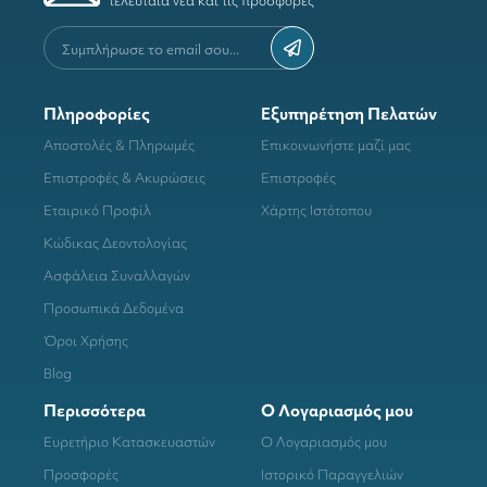
τελευταία νέα και τις προσφορές
Πληροφορίες
Εξυπηρέτηση Πελατών
Αποστολές & Πληρωμές
Επικοινωνήστε μαζί μας
Επιστροφές & Ακυρώσεις
Επιστροφές
Εταιρικό Προφίλ
Χάρτης Ιστότοπου
Κώδικας Δεοντολογίας
Ασφάλεια Συναλλαγών
Προσωπικά Δεδομένα
Όροι Χρήσης
Blog
Περισσότερα
Ο Λογαριασμός μου
Ευρετήριο Κατασκευαστών
Ο Λογαριασμός μου
Προσφορές
Ιστορικό Παραγγελιών