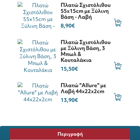
Πλατώ Σχιστόλιθου
55x15cm με Ξύλινη
Βάση - Λαβή
8,90€
Πλατώ Σχιστόλιθου
με Ξύλινη Βάση, 3
Μπωλ &
Κουταλάκια
15,50€
Πλατώ "Allure" με
Λαβή 44x22x2cm
13,90€
Περιγραφή