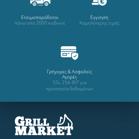
Ετοιμοπαράδοτοι
Eγγύηση
πάνω απο 2000 κωδικοί
Χαμηλότερης τιμής
Γρήγορες & Ασφαλείς
Αγορές
SSL 256-BIT για
προστασία δεδομένων