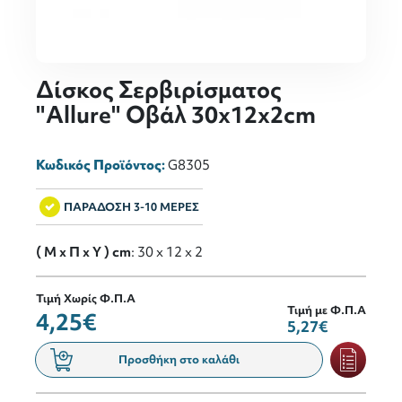
Δίσκος Σερβιρίσματος
"Allure" Οβάλ 30x12x2cm
Κωδικός Προϊόντος:
G8305
ΠΑΡΑΔΟΣΗ 3-10 ΜΕΡΕΣ
( M x Π x Y ) cm
: 30 x 12 x 2
Τιμή Χωρίς Φ.Π.Α
Τιμή με Φ.Π.Α
4,25€
5,27€
Προσθήκη στο καλάθι