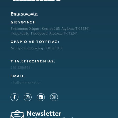
Επικοινωνία
ΔΙΕΥΘΥΝΣΗ
Εκθεσιακός Χώρος : Κηφισού 85, Αιγάλεω ΤΚ 12241
Παραλαβές : Προόδου 2, Αιγάλεω ΤΚ 12241
ΩΡΑΡΙΟ ΛΕΙΤΟΥΡΓΙΑΣ:
Δευτέρα-Παρασκευή 9:00 με 18:00
ΤΗΛ.ΕΠΙΚΟΙΝΩΝΙΑΣ:
210-2206956
ΕΜΑΙL:
info@grillmarket.gr
Newsletter