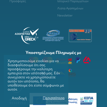
Προσφορές
Ιστορικό Παραγγελιών
Λίστα Αγαπημένων
Newsletter
Υποστηρίζουμε Πληρωμές με
Χρησιμοποιούμε cookies για να
διασφαλίσουμε ότι σας
προσφέρουμε την καλύτερη
εμπειρία στον ιστότοπό μας. Εάν
συνεχίσετε να χρησιμοποιείτε
αυτόν τον ιστότοπο, θα
υποθέσουμε ότι είστε σύμφωνοι με
αυτόν.
Περισσότερα
Αποδοχή
© COPYRIGHTS 2026. GRILLMARKET. ALL RIGHTS
RESERVED