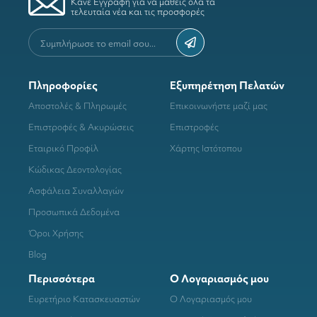
Κάνε Εγγραφή για να μάθεις όλα τα
τελευταία νέα και τις προσφορές
Πληροφορίες
Εξυπηρέτηση Πελατών
Αποστολές & Πληρωμές
Επικοινωνήστε μαζί μας
Επιστροφές & Ακυρώσεις
Επιστροφές
Εταιρικό Προφίλ
Χάρτης Ιστότοπου
Κώδικας Δεοντολογίας
Ασφάλεια Συναλλαγών
Προσωπικά Δεδομένα
Όροι Χρήσης
Blog
Περισσότερα
Ο Λογαριασμός μου
Ευρετήριο Κατασκευαστών
Ο Λογαριασμός μου