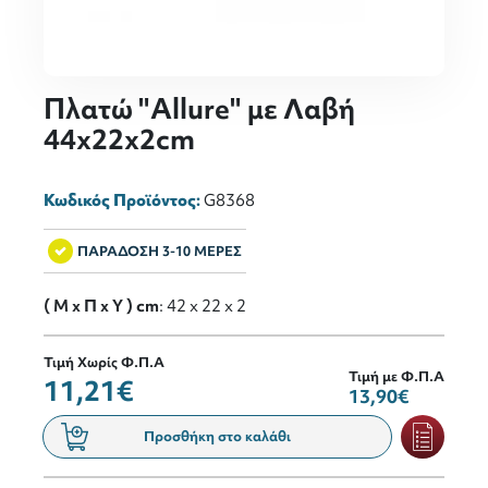
Πλατώ "Allure" με Λαβή
44x22x2cm
Κωδικός Προϊόντος:
G8368
ΠΑΡΑΔΟΣΗ 3-10 ΜΕΡΕΣ
( M x Π x Y ) cm
: 42 x 22 x 2
Τιμή Χωρίς Φ.Π.Α
Τιμή με Φ.Π.Α
11,21€
13,90€
Προσθήκη στο καλάθι