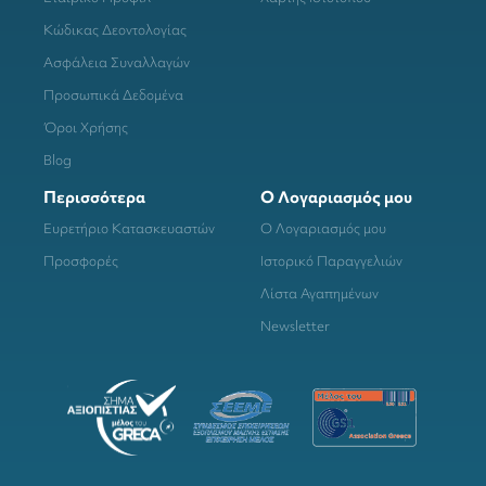
Κώδικας Δεοντολογίας
Ασφάλεια Συναλλαγών
Προσωπικά Δεδομένα
Όροι Χρήσης
Blog
Περισσότερα
Ο Λογαριασμός μου
Ευρετήριο Κατασκευαστών
Ο Λογαριασμός μου
Προσφορές
Ιστορικό Παραγγελιών
Λίστα Αγαπημένων
Newsletter