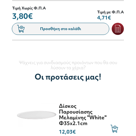
Τιμή Χωρίς Φ.Π.Α
Τιμή με Φ.Π.Α
3,80€
4,71€
Προσθήκη στο καλάθι
Ψάχνεις για συνδιασμούς προιόντων που θα σου
λύσουν τα χέρια?
Οι προτάσεις μας!
Δίσκος
Παρουσίασης
Μελαμίνης "White"
Φ35x2.1cm
12,03€