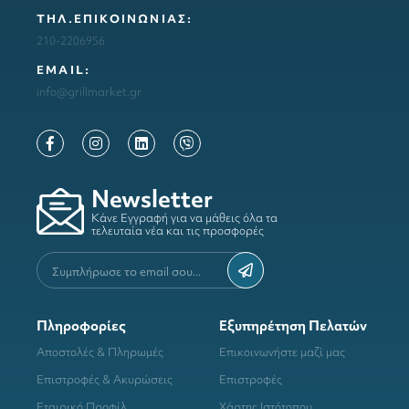
ΤΗΛ.ΕΠΙΚΟΙΝΩΝΙΑΣ:
210-2206956
ΕΜΑΙL:
info@grillmarket.gr
Newsletter
Κάνε Εγγραφή για να μάθεις όλα τα
τελευταία νέα και τις προσφορές
Πληροφορίες
Εξυπηρέτηση Πελατών
Αποστολές & Πληρωμές
Επικοινωνήστε μαζί μας
Επιστροφές & Ακυρώσεις
Επιστροφές
Εταιρικό Προφίλ
Χάρτης Ιστότοπου