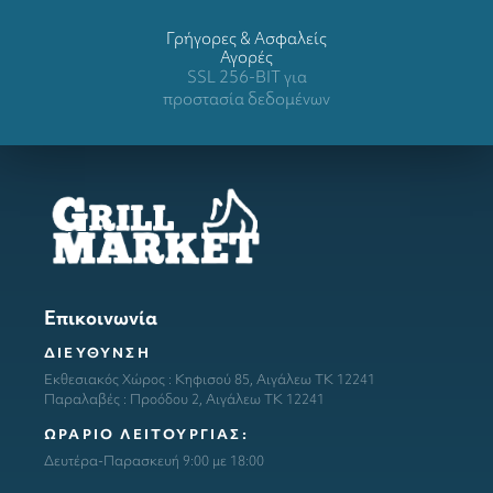
Γρήγορες & Ασφαλείς
Αγορές
SSL 256-BIT για
προστασία δεδομένων
Επικοινωνία
ΔΙΕΥΘΥΝΣΗ
Εκθεσιακός Χώρος : Κηφισού 85, Αιγάλεω ΤΚ 12241
Παραλαβές : Προόδου 2, Αιγάλεω ΤΚ 12241
ΩΡΑΡΙΟ ΛΕΙΤΟΥΡΓΙΑΣ:
Δευτέρα-Παρασκευή 9:00 με 18:00