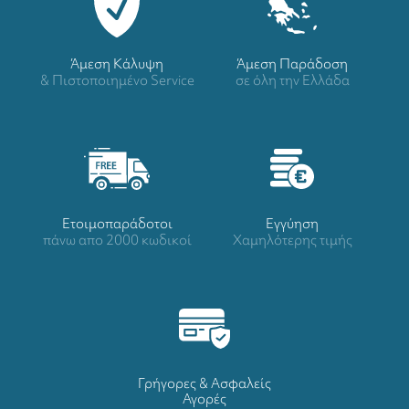
Άμεση Κάλυψη
Άμεση Παράδοση
& Πιστοποιημένο Service
σε όλη την Ελλάδα
Ετοιμοπαράδοτοι
Eγγύηση
πάνω απο 2000 κωδικοί
Χαμηλότερης τιμής
Γρήγορες & Ασφαλείς
Αγορές