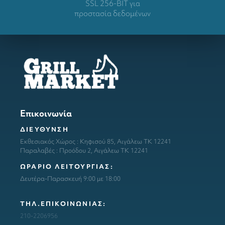
SSL 256-BIT για
προστασία δεδομένων
Επικοινωνία
ΔΙΕΥΘΥΝΣΗ
Εκθεσιακός Χώρος : Κηφισού 85, Αιγάλεω ΤΚ 12241
Παραλαβές : Προόδου 2, Αιγάλεω ΤΚ 12241
ΩΡΑΡΙΟ ΛΕΙΤΟΥΡΓΙΑΣ:
Δευτέρα-Παρασκευή 9:00 με 18:00
ΤΗΛ.ΕΠΙΚΟΙΝΩΝΙΑΣ:
210-2206956