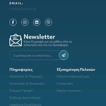
ΕΜΑΙL:
info@grillmarket.gr
Newsletter
Κάνε Εγγραφή για να μάθεις όλα τα
τελευταία νέα και τις προσφορές
Πληροφορίες
Εξυπηρέτηση Πελατών
Αποστολές & Πληρωμές
Επικοινωνήστε μαζί μας
Επιστροφές & Ακυρώσεις
Επιστροφές
Εταιρικό Προφίλ
Χάρτης Ιστότοπου
Κώδικας Δεοντολογίας
Ασφάλεια Συναλλαγών