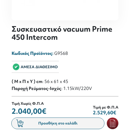
Συσκευαστικό vacuum Prime
450 Intercom
Κωδικός Προϊόντος:
G9568
ΑΜΕΣΑ ΔΙΑΘΕΣΙΜΟ
( M x Π x Y ) cm
: 56 x 61 x 45
Παροχή Ρεύματος-Ισχύς
: 1.15kW/220V
Τιμή Χωρίς Φ.Π.Α
Τιμή με Φ.Π.Α
2.040,00€
2.529,60€
Προσθήκη στο καλάθι