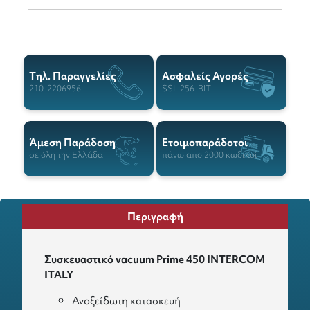
Tηλ. Παραγγελίες
Ασφαλείς Αγορές
210-2206956
SSL 256-BIT
Άμεση Παράδοση
Ετοιμοπαράδοτοι
σε όλη την Ελλάδα
πάνω απο 2000 κωδικοί
Περιγραφή
Συσκευαστικό vacuum Prime 450 INTERCOM
ITALY
Ανοξείδωτη κατασκευή