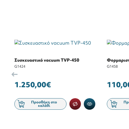
Συσκευαστικό vacuum TVP-450
Φορμαριστ
G1424
G1458
1.250,00€
110,0
Προσθήκη στο
Πρ
καλάθι