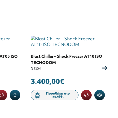
r AT05 ISO
Blast Chiller – Shock Freezer AT10 ISO
Σ
TECNODOM
4
G1554
G
3.400,00€
Προσθήκη στο
καλάθι