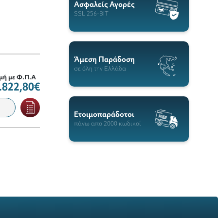
Ασφαλείς Αγορές
SSL 256-BIT
Άμεση Παράδοση
σε όλη την Ελλάδα
μή με Φ.Π.Α
.822,80€
Ετοιμοπαράδοτοι
πάνω απο 2000 κωδικοί