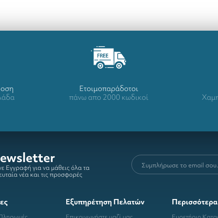
δοση
Ετοιμοπαράδοτοι
λλάδα
πάνω απο 2000 κωδικοί
Χαμη
ewsletter
ε Εγγραφή για να μάθεις όλα τα
ευταία νέα και τις προσφορές
ες
Εξυπηρέτηση Πελατών
Περισσότερα
 Πληρωμές
Επικοινωνήστε μαζί μας
Ευρετήριο Κατ