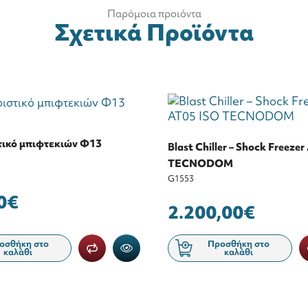
Παρόμοια προιόντα
Σχετικά Προϊόντα
ικό μπιφτεκιών Φ13
Blast Chiller – Shock Freeze
TECNODOM
G1553
0€
2.200,00€
οσθήκη στο
Προσθήκη στο
καλάθι
καλάθι