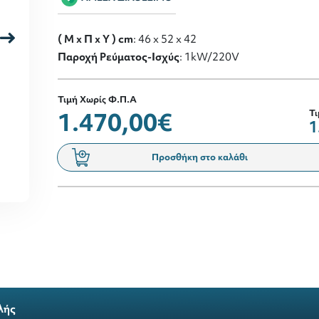
( M x Π x Y ) cm
: 46 x 52 x 42
Παροχή Ρεύματος-Ισχύς
: 1kW/220V
Τιμή Χωρίς Φ.Π.Α
1.470,00€
Τι
1
Προσθήκη στο καλάθι
λής