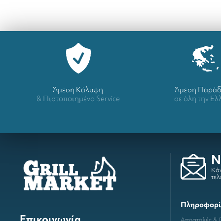
Άμεση Κάλυψη
Άμεση Παρά
& Πιστοποιημένο Service
σε όλη την Ε
N
Κάν
τελ
Πληροφορί
Επικοινωνία
Αποστολές &