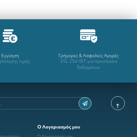
Eγγύηση
Γρήγορες & Ασφαλείς Αγορές
λότερης τιμής
SSL 256-BIT για προστασία
δεδομένων
Ο Λογαριασμός μου
ασκευαστών
Ο Λογαριασμός μου