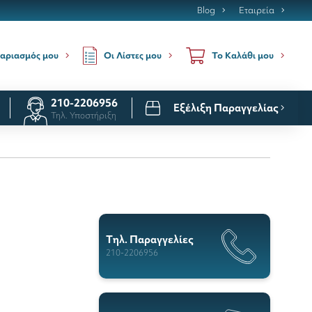
Blog
Εταιρεία
Οι Λίστες μου
αριασμός μου
Το Καλάθι μου
210-2206956
Εξέλιξη Παραγγελίας
Τηλ. Υποστήριξη
Tηλ. Παραγγελίες
210-2206956