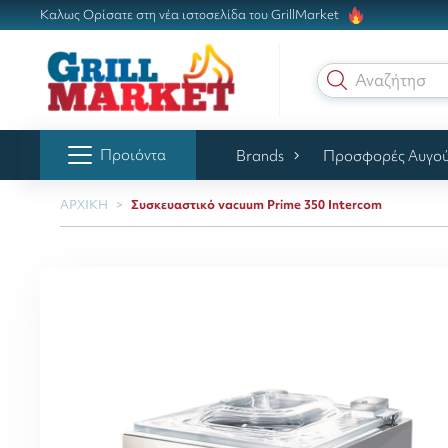
Καλως Ορίσατε στη νέα ιστοσελίδα του GrillMarket
Αναζήτηση γ
Προιόντα
Brands
Προσφορές Αυγο
ΑΡΧΙΚΗ
Συσκευαστικό vacuum Prime 350 Intercom