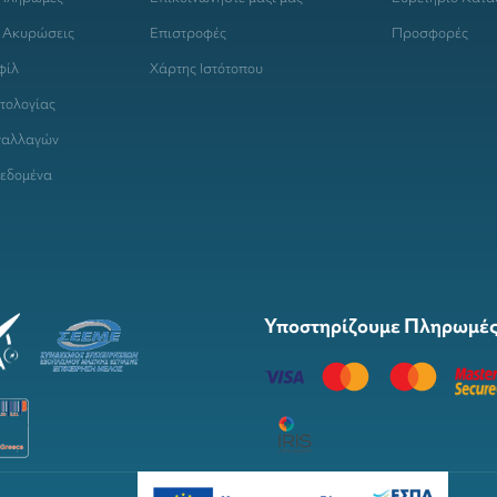
 Ακυρώσεις
Επιστροφές
Προσφορές
φίλ
Χάρτης Ιστότοπου
τολογίας
ναλλαγών
εδομένα
Υποστηρίζουμε Πληρωμές