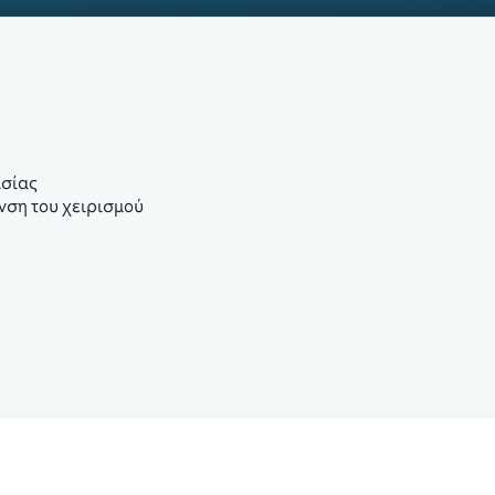
ασίας
νση του χειρισμού