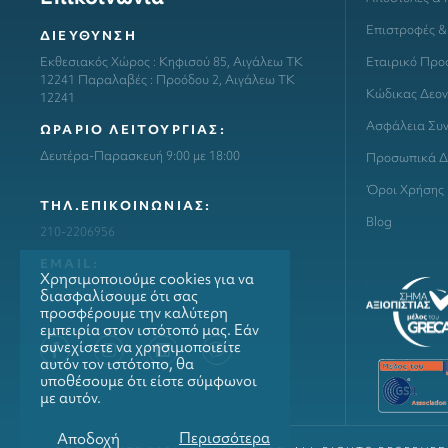
Επιστροφές &
ΔΙΕΥΘΥΝΣΗ
Εταιρικό Προ
Εκθεσιακός Χώρος : Κηφισού 85, Αιγάλεω ΤΚ
12241 Παραλαβές : Προόδου 2, Αιγάλεω ΤΚ
Κώδικας Δεον
12241
Ασφάλεια Συ
ΩΡΑΡΙΟ ΛΕΙΤΟΥΡΓΙΑΣ:
Δευτέρα-Παρασκευή 9:00 με 18:00
Προσωπικά Δ
Όροι Χρήσης
ΤΗΛ.ΕΠΙΚΟΙΝΩΝΙΑΣ:
Blog
210-2206956
ΕΜΑΙL:
Χρησιμοποιούμε cookies για να
info@grillmarket.gr
διασφαλίσουμε ότι σας
προσφέρουμε την καλύτερη
εμπειρία στον ιστότοπό μας. Εάν
συνεχίσετε να χρησιμοποιείτε
αυτόν τον ιστότοπο, θα
υποθέσουμε ότι είστε σύμφωνοι
με αυτόν.
Περισσότερα
Αποδοχή