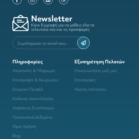
Newsletter
Κάνε Εγγραφή για να μάθεις όλα τα
τελευταία νέα και τις προσφορές
Πληροφορίες
Εξυπηρέτηση Πελατών
Αποστολές & Πληρωμές
Επικοινωνήστε μαζί μας
Επιστροφές & Ακυρώσεις
Επιστροφές
Εταιρικό Προφίλ
Χάρτης Ιστότοπου
Κώδικας Δεοντολογίας
Ασφάλεια Συναλλαγών
Προσωπικά Δεδομένα
Όροι Χρήσης
Blog