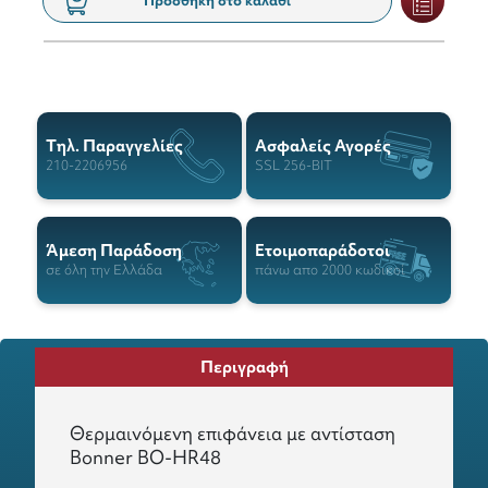
Προσθήκη στο καλάθι
Tηλ. Παραγγελίες
Ασφαλείς Αγορές
210-2206956
SSL 256-BIT
Άμεση Παράδοση
Ετοιμοπαράδοτοι
σε όλη την Ελλάδα
πάνω απο 2000 κωδικοί
Περιγραφή
Θερμαινόμενη επιφάνεια με αντίσταση
Bonner BO-HR48