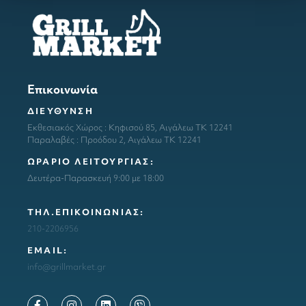
Επικοινωνία
ΔΙΕΥΘΥΝΣΗ
Εκθεσιακός Χώρος : Κηφισού 85, Αιγάλεω ΤΚ 12241
Παραλαβές : Προόδου 2, Αιγάλεω ΤΚ 12241
ΩΡΑΡΙΟ ΛΕΙΤΟΥΡΓΙΑΣ:
Δευτέρα-Παρασκευή 9:00 με 18:00
ΤΗΛ.ΕΠΙΚΟΙΝΩΝΙΑΣ:
210-2206956
ΕΜΑΙL:
info@grillmarket.gr