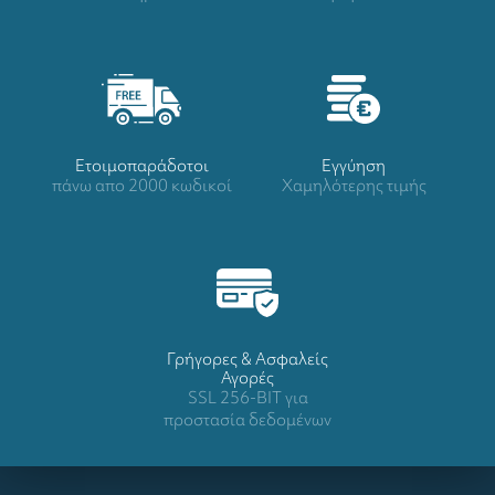
Ετοιμοπαράδοτοι
Eγγύηση
πάνω απο 2000 κωδικοί
Χαμηλότερης τιμής
Γρήγορες & Ασφαλείς
Αγορές
SSL 256-BIT για
προστασία δεδομένων