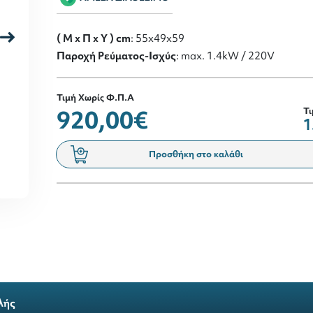
( M x Π x Y ) cm
: 55x49x59
Παροχή Ρεύματος-Ισχύς
: max. 1.4kW / 220V
Τιμή Χωρίς Φ.Π.Α
920,00€
Τι
1
Προσθήκη στο καλάθι
λής