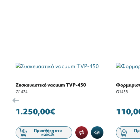
Συσκευαστικό vacuum TVP-450
Φορμαριστ
G1424
G1458
1.250,00€
110,0
Προσθήκη στο
Πρ
καλάθι