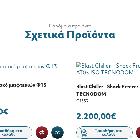
Παρόμοια προιόντα
Σχετικά Προϊόντα
ικό μπιφτεκιών Φ13
Blast Chiller – Shock Freeze
TECNODOM
G1553
0€
2.200,00€
οσθήκη στο
Προσθήκη στο
καλάθι
καλάθι