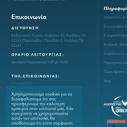
Πληροφορί
Επικοινωνία
Αποστολές &
Επιστροφές &
ΔΙΕΥΘΥΝΣΗ
Εταιρικό Προ
Εκθεσιακός Χώρος : Κηφισού 85, Αιγάλεω ΤΚ
12241 Παραλαβές : Προόδου 2, Αιγάλεω ΤΚ
Κώδικας Δεον
12241
Ασφάλεια Συ
ΩΡΑΡΙΟ ΛΕΙΤΟΥΡΓΙΑΣ:
Δευτέρα-Παρασκευή 9:00 με 18:00
Προσωπικά Δ
Όροι Χρήσης
ΤΗΛ.ΕΠΙΚΟΙΝΩΝΙΑΣ:
Blog
210-2206956
ΕΜΑΙL:
Χρησιμοποιούμε cookies για να
διασφαλίσουμε ότι σας
info@grillmarket.gr
προσφέρουμε την καλύτερη
εμπειρία στον ιστότοπό μας. Εάν
συνεχίσετε να χρησιμοποιείτε
αυτόν τον ιστότοπο, θα
υποθέσουμε ότι είστε σύμφωνοι