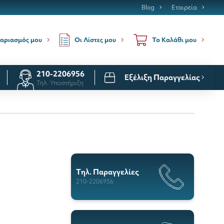
Blog
Εταιρεία
Οι Λίστες μου
αριασμός μου
Το Καλάθι μου
210-2206956
Εξέλιξη Παραγγελίας
Τηλ. Υποστήριξη
Tηλ. Παραγγελίες
210-2206956