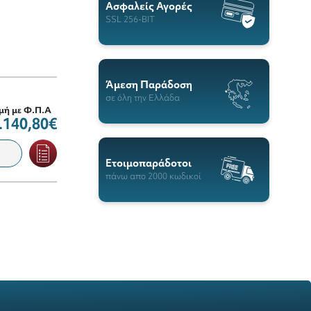
Ασφαλείς Αγορές
SSL 256-BIT
Άμεση Παράδοση
σε όλη την Ελλάδα
μή με Φ.Π.Α
.140,80€
Ετοιμοπαράδοτοι
πάνω απο 2000 κωδικοί