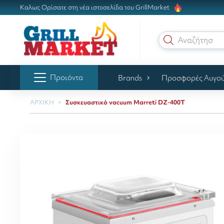
Καλως Ορίσατε στη νέα ιστοσελίδα του GrillMarket
Αναζήτηση γ
Προιόντα
Brands
Προσφορές Αυγο
ΑΡΧΙΚΗ
Συσκευαστικό vacuum Marreti DZ-400T