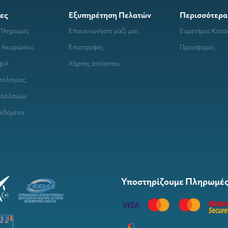
ες
Εξυπηρέτηση Πελατών
Περισσότερα
 Πληρωμές
Επικοινωνήστε μαζί μας
Ευρετήριο Κατ
 Ακυρώσεις
Επιστροφές
Προσφορές
φίλ
Χάρτης Ιστότοπου
τολογίας
ναλλαγών
εδομένα
Υποστηρίζουμε Πληρωμές