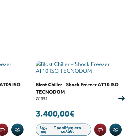
r AT05 ISO
Blast Chiller – Shock Freezer AT10 ISO
Σ
TECNODOM
4
G1554
G
3.400,00€
Προσθήκη στο
καλάθι