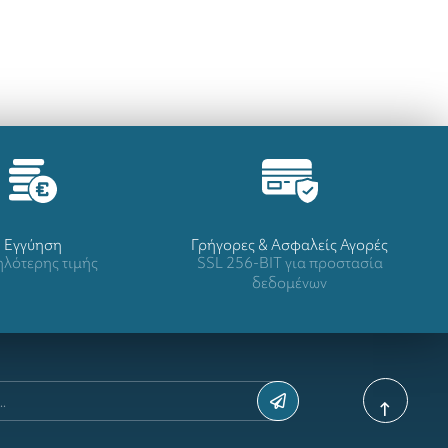
Eγγύηση
Γρήγορες & Ασφαλείς Αγορές
λότερης τιμής
SSL 256-BIT για προστασία
δεδομένων