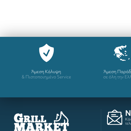
Άμεση Κάλυψη
Άμεση Παρά
& Πιστοποιημένο Service
σε όλη την Ε
N
Κάν
τελ