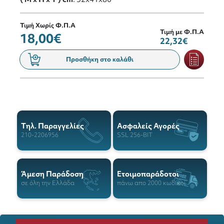
Τιμή Χωρίς Φ.Π.Α
Τιμή με Φ.Π.Α
18,00€
22,32€
Προσθήκη στο καλάθι
Tηλ. Παραγγελίες
Ασφαλείς Αγορές
210-2206956
SSL 256-BIT
Άμεση Παράδοση
Ετοιμοπαράδοτοι
σε όλη την Ελλάδα
πάνω απο 2000 κωδικοί