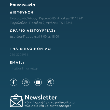
Επικοινωνία
ΔΙΕΥΘΥΝΣΗ
Εκθεσιακός Χώρος : Κηφισού 85, Αιγάλεω ΤΚ 12241
Παραλαβές : Προόδου 2, Αιγάλεω ΤΚ 12241
ΩΡΑΡΙΟ ΛΕΙΤΟΥΡΓΙΑΣ:
Δευτέρα-Παρασκευή 9:00 με 18:00
ΤΗΛ.ΕΠΙΚΟΙΝΩΝΙΑΣ:
210-2206956
ΕΜΑΙL:
info@grillmarket.gr
Newsletter
Κάνε Εγγραφή για να μάθεις όλα τα
τελευταία νέα και τις προσφορές