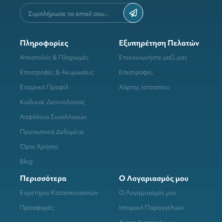
Πληροφορίες
Εξυπηρέτηση Πελατών
Αποστολές & Πληρωμές
Επικοινωνήστε μαζί μας
Επιστροφές & Ακυρώσεις
Επιστροφές
Εταιρικό Προφίλ
Χάρτης Ιστότοπου
Κώδικας Δεοντολογίας
Ασφάλεια Συναλλαγών
Προσωπικά Δεδομένα
Όροι Χρήσης
Blog
Περισσότερα
Ο Λογαριασμός μου
Ευρετήριο Κατασκευαστών
Ο Λογαριασμός μου
Προσφορές
Ιστορικό Παραγγελιών