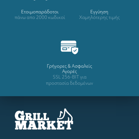
Ετοιμοπαράδοτοι
Eγγύηση
πάνω απο 2000 κωδικοί
Χαμηλότερης τιμής
Γρήγορες & Ασφαλείς
Αγορές
SSL 256-BIT για
προστασία δεδομένων