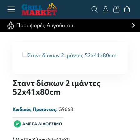
Προσφορές Αυγούστου
Σταντ δίσκων 2 ιμάντες
52x41x80cm
Κωδικός Προϊόντος:
G9668
ΑΜΕΣΑ ΔΙΑΘΕΣΙΜΟ
( M x Π x Y ) cm
: 52x41x80