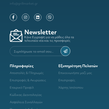
info@grillmarket.gr
Newsletter
Κάνε Εγγραφή για να μάθεις όλα τα
τελευταία νέα και τις προσφορές
Πληροφορίες
Εξυπηρέτηση Πελατών
Αποστολές & Πληρωμές
Επικοινωνήστε μαζί μας
Επιστροφές & Ακυρώσεις
Επιστροφές
Εταιρικό Προφίλ
Χάρτης Ιστότοπου
Κώδικας Δεοντολογίας
Ασφάλεια Συναλλαγών