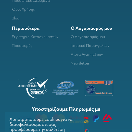
Προσωπικά Δεδομένα
Όροι Χρήσης
Blog
Περισσότερα
Ο Λογαριασμός μου
Ευρετήριο Κατασκευαστών
Ο Λογαριασμός μου
Προσφορές
Ιστορικό Παραγγελιών
Λίστα Αγαπημένων
Newsletter
Υποστηρίζουμε Πληρωμές με
Χρησιμοποιούμε cookies για να
διασφαλίσουμε ότι σας
προσφέρουμε την καλύτερη