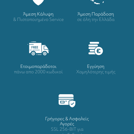
Άμεση Κάλυψη
Άμεση Παράδοση
& Πιστοποιημένο Service
σε όλη την Ελλάδα
Ετοιμοπαράδοτοι
Eγγύηση
πάνω απο 2000 κωδικοί
Χαμηλότερης τιμής
Γρήγορες & Ασφαλείς
Αγορές
SSL 256-BIT για