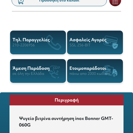
Προσθήκη στο καλάθι
Tηλ. Παραγγελίες
Ασφαλείς Αγορές
210-2206956
SSL 256-BIT
Άμεση Παράδοση
Ετοιμοπαράδοτοι
σε όλη την Ελλάδα
πάνω απο 2000 κωδικοί
Περιγραφή
Ψυγείο βιτρίνα συντήρηση inox Bonner GMT-
060G