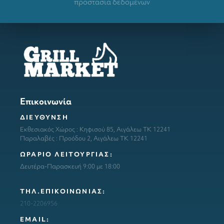
προστασία δεδομένων
Επικοινωνία
ΔΙΕΥΘΥΝΣΗ
Εκθεσιακός Χώρος : Κηφισού 85, Αιγάλεω ΤΚ 12241
Παραλαβές : Προόδου 2, Αιγάλεω ΤΚ 12241
ΩΡΑΡΙΟ ΛΕΙΤΟΥΡΓΙΑΣ:
Δευτέρα-Παρασκευή 9:00 με 18:00
ΤΗΛ.ΕΠΙΚΟΙΝΩΝΙΑΣ:
210-2206956
ΕΜΑΙL: