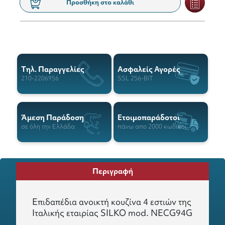
Προσθήκη στο καλάθι
Tηλ. Παραγγελίες
Ασφαλείς Αγορές
210-2206956
SSL 256-BIT
Άμεση Παράδοση
Ετοιμοπαράδοτοι
σε όλη την Ελλάδα
πάνω απο 2000 κωδικοί
Περιγραφή
Επιδαπέδια ανοικτή κουζίνα 4 εστιών της
Ιταλικής εταιρίας SILKO mod. NECG94G