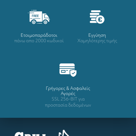
Ετοιμοπαράδοτοι
Eγγύηση
πάνω απο 2000 κωδικοί
Χαμηλότερης τιμής
Γρήγορες & Ασφαλείς
Αγορές
SSL 256-BIT για
προστασία δεδομένων