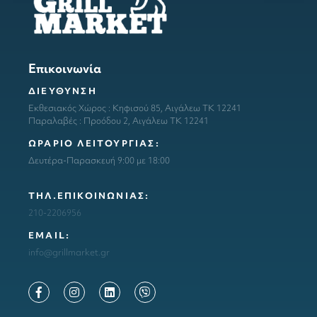
Επικοινωνία
ΔΙΕΥΘΥΝΣΗ
Εκθεσιακός Χώρος : Κηφισού 85, Αιγάλεω ΤΚ 12241
Παραλαβές : Προόδου 2, Αιγάλεω ΤΚ 12241
ΩΡΑΡΙΟ ΛΕΙΤΟΥΡΓΙΑΣ:
Δευτέρα-Παρασκευή 9:00 με 18:00
ΤΗΛ.ΕΠΙΚΟΙΝΩΝΙΑΣ:
210-2206956
ΕΜΑΙL:
info@grillmarket.gr