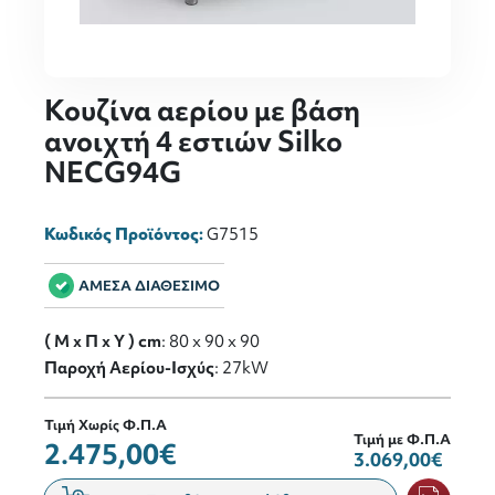
Κουζίνα αερίου με βάση
ανοιχτή 4 εστιών Silko
NECG94G
Κωδικός Προϊόντος:
G7515
ΑΜΕΣΑ ΔΙΑΘΕΣΙΜΟ
( M x Π x Y ) cm
: 80 x 90 x 90
Παροχή Αερίου-Ισχύς
: 27kW
Τιμή Χωρίς Φ.Π.Α
Τιμή με Φ.Π.Α
2.475,00€
3.069,00€