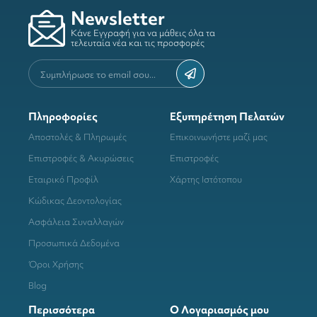
Newsletter
Κάνε Εγγραφή για να μάθεις όλα τα
τελευταία νέα και τις προσφορές
Πληροφορίες
Εξυπηρέτηση Πελατών
Αποστολές & Πληρωμές
Επικοινωνήστε μαζί μας
Επιστροφές & Ακυρώσεις
Επιστροφές
Εταιρικό Προφίλ
Χάρτης Ιστότοπου
Κώδικας Δεοντολογίας
Ασφάλεια Συναλλαγών
Προσωπικά Δεδομένα
Όροι Χρήσης
Blog
Περισσότερα
Ο Λογαριασμός μου