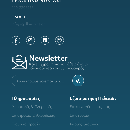
ΤΗΛ.ΕΠΙΚΟΙΝΩΝΙΑΣ:
210-2206956
ΕΜΑΙL:
info@grillmarket.gr
Newsletter
Κάνε Εγγραφή για να μάθεις όλα τα
τελευταία νέα και τις προσφορές
Πληροφορίες
Εξυπηρέτηση Πελατών
Αποστολές & Πληρωμές
Επικοινωνήστε μαζί μας
Επιστροφές & Ακυρώσεις
Επιστροφές
Εταιρικό Προφίλ
Χάρτης Ιστότοπου