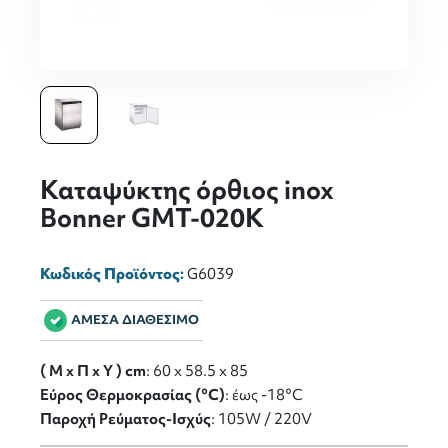
Καταψύκτης όρθιος inox
Bonner GMT-020K
Κωδικός Προϊόντος:
G6039
ΑΜΕΣΑ ΔΙΑΘΕΣΙΜΟ
( M x Π x Y ) cm
: 60 x 58.5 x 85
Εύρος Θερμοκρασίας (°C)
: έως -18°C
Παροχή Ρεύματος-Ισχύς
: 105W / 220V