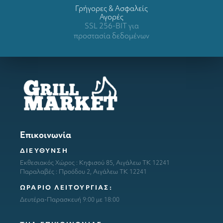
Γρήγορες & Ασφαλείς
Αγορές
SSL 256-BIT για
προστασία δεδομένων
Επικοινωνία
ΔΙΕΥΘΥΝΣΗ
Εκθεσιακός Χώρος : Κηφισού 85, Αιγάλεω ΤΚ 12241
Παραλαβές : Προόδου 2, Αιγάλεω ΤΚ 12241
ΩΡΑΡΙΟ ΛΕΙΤΟΥΡΓΙΑΣ:
Δευτέρα-Παρασκευή 9:00 με 18:00