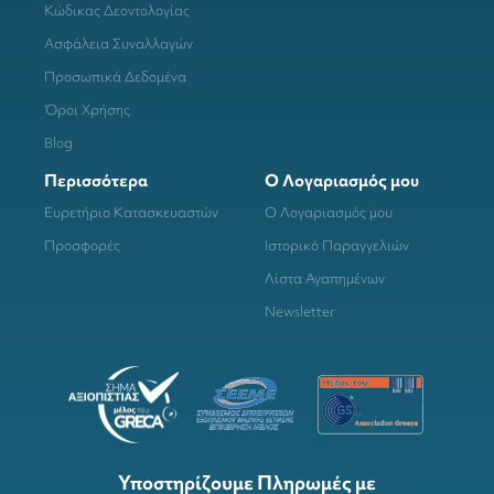
Κώδικας Δεοντολογίας
Ασφάλεια Συναλλαγών
Προσωπικά Δεδομένα
Όροι Χρήσης
Blog
Περισσότερα
Ο Λογαριασμός μου
Ευρετήριο Κατασκευαστών
Ο Λογαριασμός μου
Προσφορές
Ιστορικό Παραγγελιών
Λίστα Αγαπημένων
Newsletter
Υποστηρίζουμε Πληρωμές με