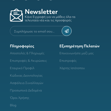
Newsletter
Κάνε Εγγραφή για να μάθεις όλα τα
τελευταία νέα και τις προσφορές
Πληροφορίες
Εξυπηρέτηση Πελατών
Αποστολές & Πληρωμές
Επικοινωνήστε μαζί μας
Επιστροφές & Ακυρώσεις
Επιστροφές
Εταιρικό Προφίλ
Χάρτης Ιστότοπου
Κώδικας Δεοντολογίας
Ασφάλεια Συναλλαγών
Προσωπικά Δεδομένα
Όροι Χρήσης
Blog