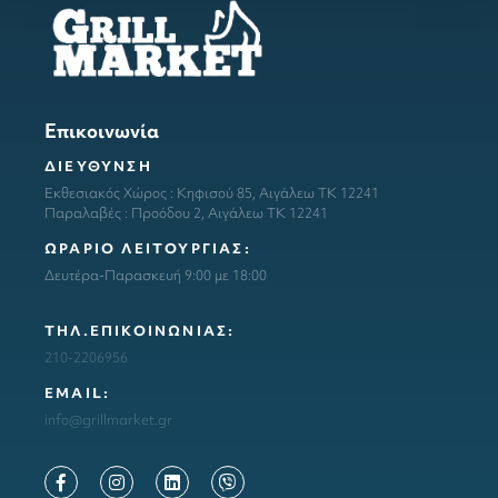
Επικοινωνία
ΔΙΕΥΘΥΝΣΗ
Εκθεσιακός Χώρος : Κηφισού 85, Αιγάλεω ΤΚ 12241
Παραλαβές : Προόδου 2, Αιγάλεω ΤΚ 12241
ΩΡΑΡΙΟ ΛΕΙΤΟΥΡΓΙΑΣ:
Δευτέρα-Παρασκευή 9:00 με 18:00
ΤΗΛ.ΕΠΙΚΟΙΝΩΝΙΑΣ:
210-2206956
ΕΜΑΙL:
info@grillmarket.gr