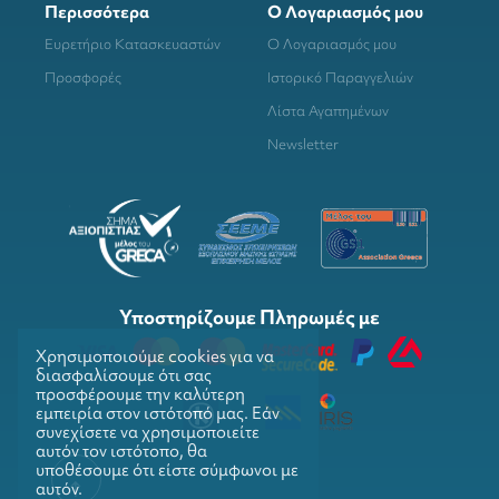
Περισσότερα
Ο Λογαριασμός μου
Ευρετήριο Κατασκευαστών
Ο Λογαριασμός μου
Προσφορές
Ιστορικό Παραγγελιών
Λίστα Αγαπημένων
Newsletter
Υποστηρίζουμε Πληρωμές με
Χρησιμοποιούμε cookies για να
διασφαλίσουμε ότι σας
προσφέρουμε την καλύτερη
εμπειρία στον ιστότοπό μας. Εάν
συνεχίσετε να χρησιμοποιείτε
αυτόν τον ιστότοπο, θα
υποθέσουμε ότι είστε σύμφωνοι με
αυτόν.