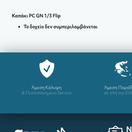
Καπάκι PC GN 1/3 Flip
Το δοχείο δεν συμπεριλαμβάνεται
Άμεση Κάλυψη
Άμεση Παρά
& Πιστοποιημένο Service
σε όλη την Ε
N