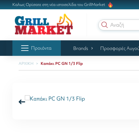
Καλως Ορίσατε στη νέα ιστοσελίδα του GrillMarket
Αναζήτηση
Προιόντα
Brands
Προσφορές Αυγο
ΑΡΧΙΚΗ
Καπάκι PC GN 1/3 Flip