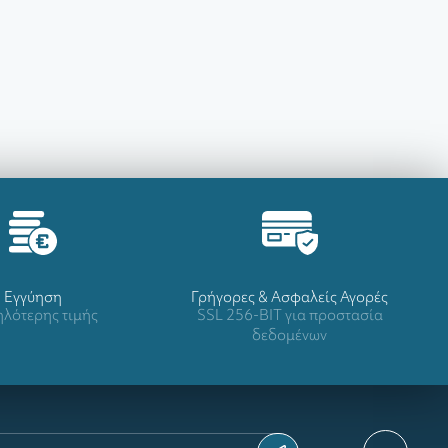
Eγγύηση
Γρήγορες & Ασφαλείς Αγορές
λότερης τιμής
SSL 256-BIT για προστασία
δεδομένων