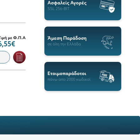
Ασφαλείς Αγορές
SSL 256-BIT
Άμεση Παράδοση
Τιμή με Φ.Π.Α
6,55€
σε όλη την Ελλάδα
Ετοιμοπαράδοτοι
πάνω απο 2000 κωδικοί