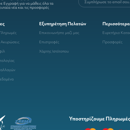
ε Εγγραφή για να μάθεις όλα τα
ευταία νέα και τις προσφορές
ες
Εξυπηρέτηση Πελατών
Περισσότερα
 Πληρωμές
Επικοινωνήστε μαζί μας
Ευρετήριο Κατ
 Ακυρώσεις
Επιστροφές
Προσφορές
φίλ
Χάρτης Ιστότοπου
τολογίας
ναλλαγών
εδομένα
Υποστηρίζουμε Πληρωμές