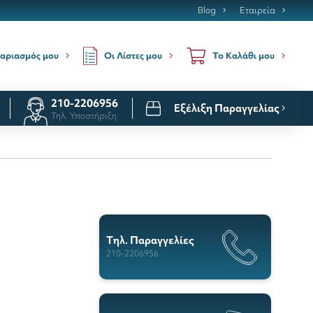
Blog
Εταιρεία
Οι Λίστες μου
αριασμός μου
Το Καλάθι μου
210-2206956
Εξέλιξη Παραγγελίας
Τηλ. Υποστήριξη
Tηλ. Παραγγελίες
210-2206956