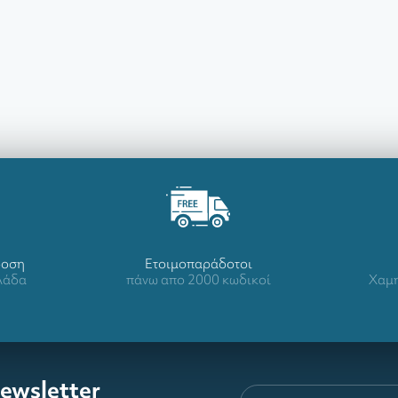
δοση
Ετοιμοπαράδοτοι
λλάδα
πάνω απο 2000 κωδικοί
Χαμη
ewsletter