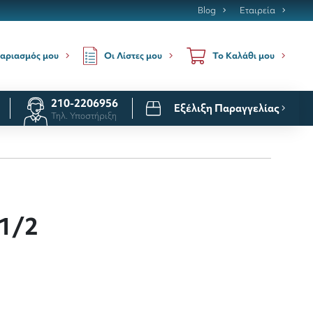
Blog
Εταιρεία
Οι Λίστες μου
αριασμός μου
Το Καλάθι μου
210-2206956
Εξέλιξη Παραγγελίας
Τηλ. Υποστήριξη
 1/2