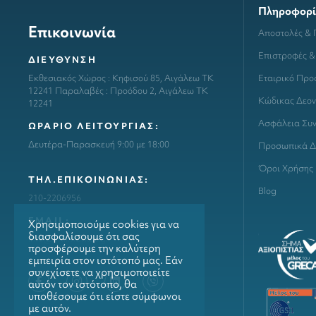
Πληροφορί
Επικοινωνία
Αποστολές &
Επιστροφές &
ΔΙΕΥΘΥΝΣΗ
Εταιρικό Προ
Εκθεσιακός Χώρος : Κηφισού 85, Αιγάλεω ΤΚ
12241 Παραλαβές : Προόδου 2, Αιγάλεω ΤΚ
Κώδικας Δεον
12241
Ασφάλεια Συ
ΩΡΑΡΙΟ ΛΕΙΤΟΥΡΓΙΑΣ:
Δευτέρα-Παρασκευή 9:00 με 18:00
Προσωπικά Δ
Όροι Χρήσης
ΤΗΛ.ΕΠΙΚΟΙΝΩΝΙΑΣ:
Blog
210-2206956
ΕΜΑΙL:
Χρησιμοποιούμε cookies για να
διασφαλίσουμε ότι σας
info@grillmarket.gr
προσφέρουμε την καλύτερη
εμπειρία στον ιστότοπό μας. Εάν
συνεχίσετε να χρησιμοποιείτε
αυτόν τον ιστότοπο, θα
υποθέσουμε ότι είστε σύμφωνοι
με αυτόν.