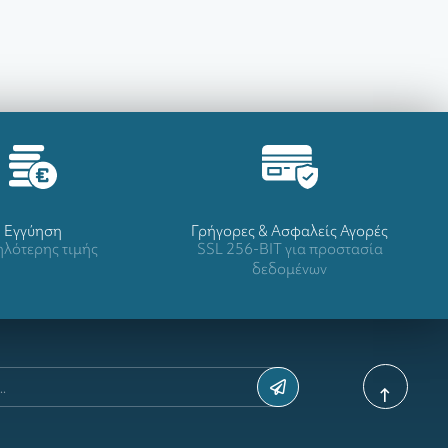
Eγγύηση
Γρήγορες & Ασφαλείς Αγορές
λότερης τιμής
SSL 256-BIT για προστασία
δεδομένων