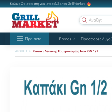
Καλως Ορίσατε στη νέα ιστοσελίδα του GrillMarket
Αναζήτηση γ
Προιόντα
Brands
Προσφορές Αυγο
ΑΡΧΙΚΗ
Καπάκι Λεκάνης Γαστρονομίας Inox GN 1/2