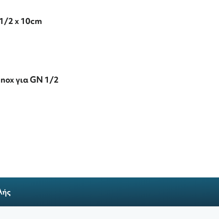
1/2 x 10cm
nox για GN 1/2
λής