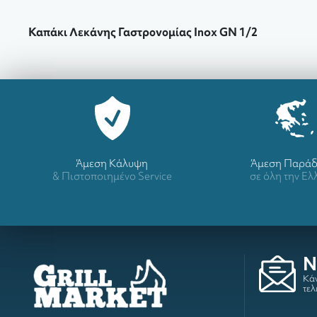
Καπάκι Λεκάνης Γαστρονομίας Inox GN 1/2
Άμεση Κάλυψη
Άμεση Παρά
& Πιστοποιημένο Service
σε όλη την Ε
N
Κάν
τελ