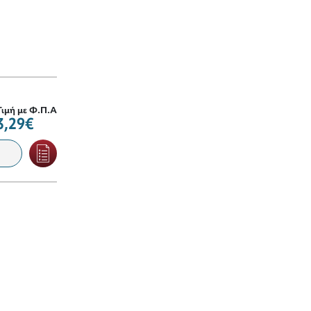
Τιμή με Φ.Π.Α
3,29€