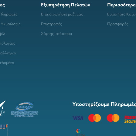
ες
Εξυπηρέτηση Πελατών
Περισσότερα
 Πληρωμές
Επικοινωνήστε μαζί μας
Ευρετήριο Κατ
 Ακυρώσεις
Επιστροφές
Προσφορές
φίλ
Χάρτης Ιστότοπου
τολογίας
ναλλαγών
εδομένα
Υποστηρίζουμε Πληρωμές