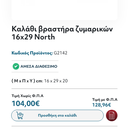
Καλάθι βραστήρα ζυμαρικών
16x29 North
Κωδικός Προϊόντος:
G2142
ΑΜΕΣΑ ΔΙΑΘΕΣΙΜΟ
( M x Π x Y ) cm
: 16 x 29 x 20
Τιμή Χωρίς Φ.Π.Α
Τιμή με Φ.Π.Α
104,00€
128,96€
Προσθήκη στο καλάθι