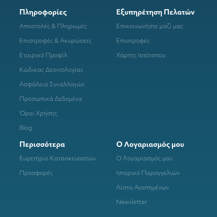
Πληροφορίες
Εξυπηρέτηση Πελατών
Αποστολές & Πληρωμές
Επικοινωνήστε μαζί μας
Επιστροφές & Ακυρώσεις
Επιστροφές
Εταιρικό Προφίλ
Χάρτης Ιστότοπου
Κώδικας Δεοντολογίας
Ασφάλεια Συναλλαγών
Προσωπικά Δεδομένα
Όροι Χρήσης
Blog
Περισσότερα
Ο Λογαριασμός μου
Ευρετήριο Κατασκευαστών
Ο Λογαριασμός μου
Προσφορές
Ιστορικό Παραγγελιών
Λίστα Αγαπημένων
Newsletter