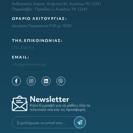
Εκθεσιακός Χώρος : Κηφισού 85, Αιγάλεω ΤΚ 12241
Παραλαβές : Προόδου 2, Αιγάλεω ΤΚ 12241
ΩΡΑΡΙΟ ΛΕΙΤΟΥΡΓΙΑΣ:
Δευτέρα-Παρασκευή 9:00 με 18:00
ΤΗΛ.ΕΠΙΚΟΙΝΩΝΙΑΣ:
210-2206956
ΕΜΑΙL:
info@grillmarket.gr
Newsletter
Κάνε Εγγραφή για να μάθεις όλα τα
τελευταία νέα και τις προσφορές