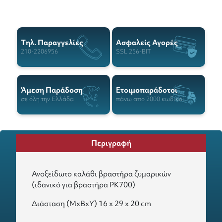
Tηλ. Παραγγελίες
Ασφαλείς Αγορές
210-2206956
SSL 256-BIT
Άμεση Παράδοση
Ετοιμοπαράδοτοι
σε όλη την Ελλάδα
πάνω απο 2000 κωδικοί
Περιγραφή
Ανοξείδωτο καλάθι βραστήρα ζυμαρικών
(ιδανικό για βραστήρα PK700)
Διάσταση (ΜxΒxΥ) 16 x 29 x 20 cm