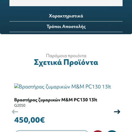
Χαρακτηριστικά
Τρόποι Αποστολής
Παρόμοια προιόντα
Σχετικά Προϊόντα
Βραστήρας ζυμαρικών Μ&Μ ΡC130 13lt
Β
G2050
G1
450,00€
6