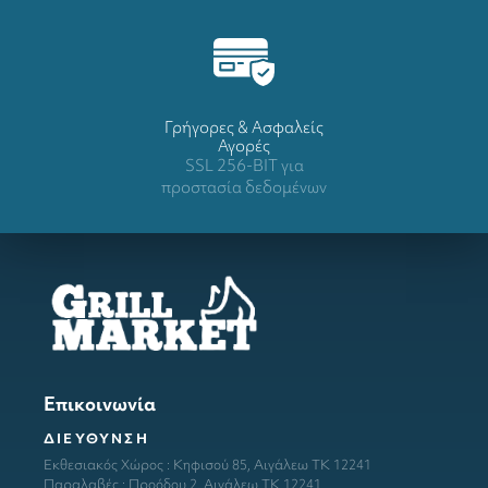
Γρήγορες & Ασφαλείς
Αγορές
SSL 256-BIT για
προστασία δεδομένων
Επικοινωνία
ΔΙΕΥΘΥΝΣΗ
Εκθεσιακός Χώρος : Κηφισού 85, Αιγάλεω ΤΚ 12241
Παραλαβές : Προόδου 2, Αιγάλεω ΤΚ 12241