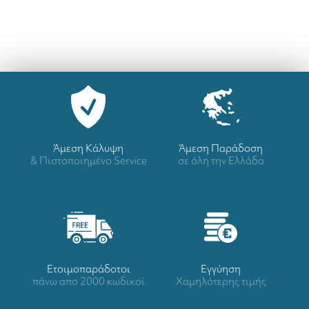
Άμεση Κάλυψη
Άμεση Παράδοση
& Πιστοποιημένο Service
σε όλη την Ελλάδα
Ετοιμοπαράδοτοι
Eγγύηση
πάνω απο 2000 κωδικοί
Χαμηλότερης τιμής