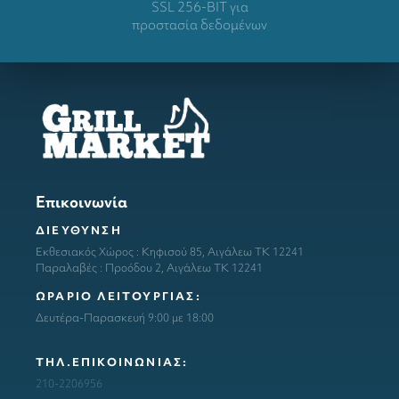
SSL 256-BIT για
προστασία δεδομένων
Επικοινωνία
ΔΙΕΥΘΥΝΣΗ
Εκθεσιακός Χώρος : Κηφισού 85, Αιγάλεω ΤΚ 12241
Παραλαβές : Προόδου 2, Αιγάλεω ΤΚ 12241
ΩΡΑΡΙΟ ΛΕΙΤΟΥΡΓΙΑΣ:
Δευτέρα-Παρασκευή 9:00 με 18:00
ΤΗΛ.ΕΠΙΚΟΙΝΩΝΙΑΣ:
210-2206956