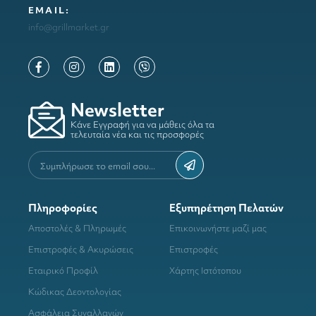
ΕΜΑΙL:
info@grillmarket.gr
Newsletter
Κάνε Εγγραφή για να μάθεις όλα τα
τελευταία νέα και τις προσφορές
Πληροφορίες
Εξυπηρέτηση Πελατών
Αποστολές & Πληρωμές
Επικοινωνήστε μαζί μας
Επιστροφές & Ακυρώσεις
Επιστροφές
Εταιρικό Προφίλ
Χάρτης Ιστότοπου
Κώδικας Δεοντολογίας
Ασφάλεια Συναλλαγών