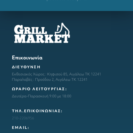
Επικοινωνία
ΔΙΕΥΘΥΝΣΗ
Εκθεσιακός Χώρος : Κηφισού 85, Αιγάλεω ΤΚ 12241
Παραλαβές : Προόδου 2, Αιγάλεω ΤΚ 12241
ΩΡΑΡΙΟ ΛΕΙΤΟΥΡΓΙΑΣ:
Δευτέρα-Παρασκευή 9:00 με 18:00
ΤΗΛ.ΕΠΙΚΟΙΝΩΝΙΑΣ:
210-2206956
ΕΜΑΙL: