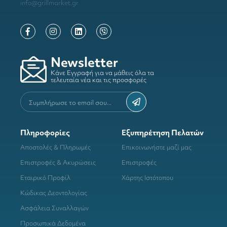
info@grillmarket.gr
Newsletter
Κάνε Εγγραφή για να μάθεις όλα τα
τελευταία νέα και τις προσφορές
Πληροφορίες
Εξυπηρέτηση Πελατών
Αποστολές & Πληρωμές
Επικοινωνήστε μαζί μας
Επιστροφές & Ακυρώσεις
Επιστροφές
Εταιρικό Προφίλ
Χάρτης Ιστότοπου
Κώδικας Δεοντολογίας
Ασφάλεια Συναλλαγών
Προσωπικά Δεδομένα