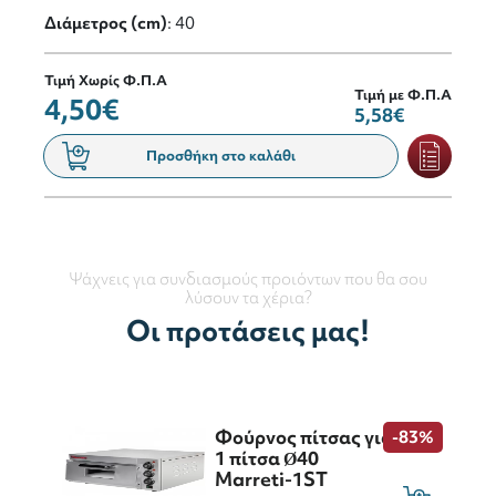
Διάμετρος (cm)
: 40
Τιμή Χωρίς Φ.Π.Α
Τιμή με Φ.Π.Α
4,50€
5,58€
Προσθήκη στο καλάθι
Ψάχνεις για συνδιασμούς προιόντων που θα σου
λύσουν τα χέρια?
Οι προτάσεις μας!
Φούρνος πίτσας για
-83%
1 πίτσα Ø40
Marreti-1ST