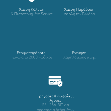
Άμεση Κάλυψη
Άμεση Παράδοση
& Πιστοποιημένο Service
σε όλη την Ελλάδα
Ετοιμοπαράδοτοι
Eγγύηση
πάνω απο 2000 κωδικοί
Χαμηλότερης τιμής
Γρήγορες & Ασφαλείς
Αγορές
SSL 256-BIT για
προστασία δεδομένων