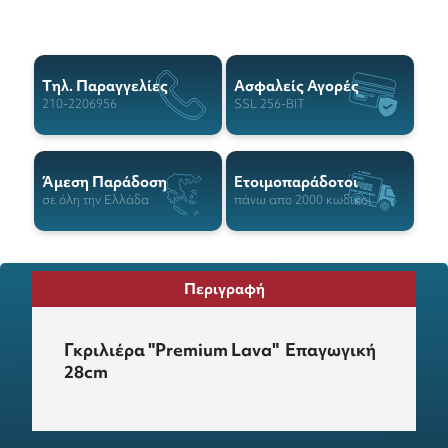
Tηλ. Παραγγελίες
Ασφαλείς Αγορές
210-2206956
SSL 256-BIT
Άμεση Παράδοση
Ετοιμοπαράδοτοι
σε όλη την Ελλάδα
πάνω απο 2000 κωδικοί
Περιγραφή
Γκριλιέρα "Premium Lava" Επαγωγική
28cm