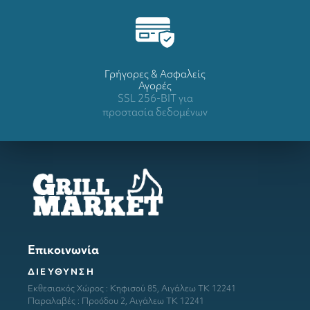
Γρήγορες & Ασφαλείς
Αγορές
SSL 256-BIT για
προστασία δεδομένων
Επικοινωνία
ΔΙΕΥΘΥΝΣΗ
Εκθεσιακός Χώρος : Κηφισού 85, Αιγάλεω ΤΚ 12241
Παραλαβές : Προόδου 2, Αιγάλεω ΤΚ 12241