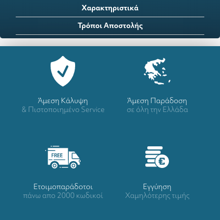
Χαρακτηριστικά
Τρόποι Αποστολής
Άμεση Κάλυψη
Άμεση Παράδοση
& Πιστοποιημένο Service
σε όλη την Ελλάδα
Ετοιμοπαράδοτοι
Eγγύηση
πάνω απο 2000 κωδικοί
Χαμηλότερης τιμής